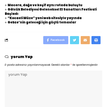
Macera, doğa ve keşif aynı rotada buluştu
Gölcük Belediyesi Geleneksel El Sanatları Festivali
Başladı
“Kocaeli Müze” yeni web sitesiyle yayında
Gebze’nin geleceği için güçlü temaslar
Facebook
yorum Yap
E-posta adresiniz yayınlanmayacak.
Gerekli alanlar
*
ile işaretlenmişlerdir