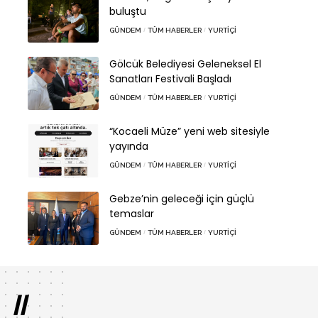
buluştu
GÜNDEM
TÜM HABERLER
YURTIÇI
Gölcük Belediyesi Geleneksel El
Sanatları Festivali Başladı
GÜNDEM
TÜM HABERLER
YURTIÇI
“Kocaeli Müze” yeni web sitesiyle
yayında
GÜNDEM
TÜM HABERLER
YURTIÇI
Gebze’nin geleceği için güçlü
temaslar
GÜNDEM
TÜM HABERLER
YURTIÇI
//