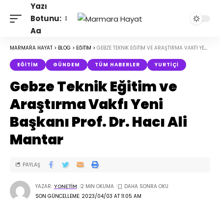
Yazı
Botunu:
Aa
MARMARA HAYAT
>
BLOG
>
EĞITIM
>
GEBZE TEKNIK EĞITIM VE ARAŞTIRMA VAKFI YENI BAŞKANI PROF. DR. HACI ALI MANTAR
EĞITIM
GÜNDEM
TÜM HABERLER
YURTIÇI
Gebze Teknik Eğitim ve
Araştırma Vakfı Yeni
Başkanı Prof. Dr. Hacı Ali
Mantar
PAYLAŞ
YAZAR:
2 MIN OKUMA
YONETIM
SON GÜNCELLEME: 2023/04/03 AT 11:05 AM