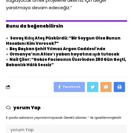
sağlayacak örnek projelerle ülkemiz için değer
yaratmaya devam edeceğiz.”
Bunu da beğenebilirsin
Savaş Kılıç Ateş Püskürdü: “Bir Soygun Olsa Bunun
Hesabını Kim Verecek?”
Beş Başkan Şehit Yılmaz Argon Caddesi’nde
Ormanya’nın Atlas’ı yaban hayatına ışık tutacak
Nail Çiler: “Gebze Faciasının Üzerinden 280 Gün Geçti,
Bakanlık Hâlâ Sessiz”
Facebook
yorum Yap
E-posta adresiniz yayınlanmayacak.
Gerekli alanlar
*
ile işaretlenmişlerdir