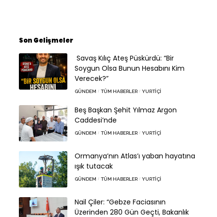
Son Gelişmeler
Savaş Kılıç Ateş Püskürdü: “Bir
Soygun Olsa Bunun Hesabını Kim
Verecek?”
GÜNDEM
TÜM HABERLER
YURTIÇI
Beş Başkan Şehit Yılmaz Argon
Caddesi’nde
GÜNDEM
TÜM HABERLER
YURTIÇI
Ormanya’nın Atlas’ı yaban hayatına
ışık tutacak
GÜNDEM
TÜM HABERLER
YURTIÇI
Nail Çiler: “Gebze Faciasının
Üzerinden 280 Gün Geçti, Bakanlık