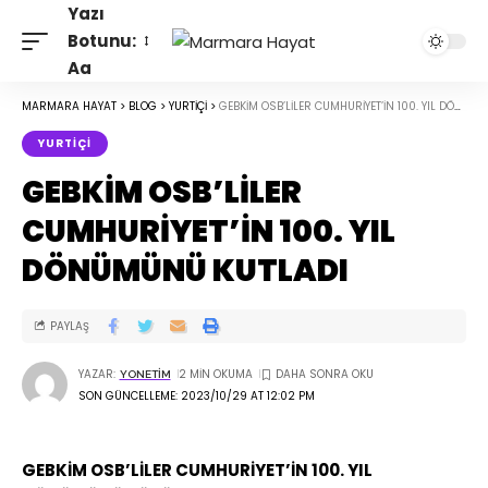
Yazı
Botunu:
Aa
MARMARA HAYAT
>
BLOG
>
YURTIÇI
>
GEBKİM OSB’LİLER CUMHURİYET’İN 100. YIL DÖNÜMÜNÜ KUTLADI
YURTIÇI
GEBKİM OSB’LİLER
CUMHURİYET’İN 100. YIL
DÖNÜMÜNÜ KUTLADI
PAYLAŞ
YAZAR:
2 MIN OKUMA
YONETIM
SON GÜNCELLEME: 2023/10/29 AT 12:02 PM
GEBKİM OSB’LİLER CUMHURİYET’İN 100. YIL