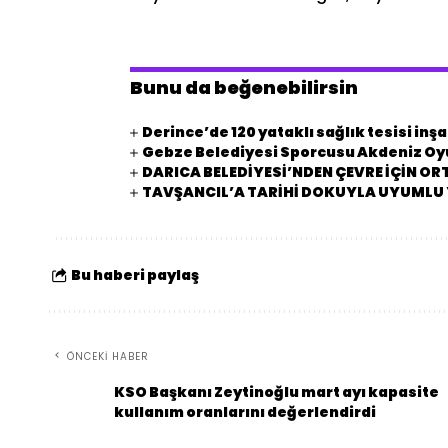
Bunu da beğenebilirsin
Derince’de 120 yataklı sağlık tesisi inşa
Gebze Belediyesi Sporcusu Akdeniz Oyu
DARICA BELEDİYESİ’NDEN ÇEVRE İÇİN O
TAVŞANCIL’A TARİHİ DOKUYLA UYUMLU 
Bu haberi paylaş
ÖNCEKI HABER
KSO Başkanı Zeytinoğlu mart ayı kapasite
kullanım oranlarını değerlendirdi