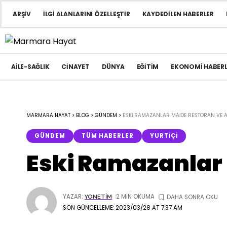
ARŞIV
İLGI ALANLARINI ÖZELLEŞTIR
KAYDEDILEN HABERLER
AILE-SAĞLIK
CINAYET
DÜNYA
EĞITIM
EKONOMI HABERL
MARMARA HAYAT
>
BLOG
>
GÜNDEM
>
ESKI RAMAZANLAR MAIDE RESTORAN VE AN
GÜNDEM
TÜM HABERLER
YURTIÇI
Eski Ramazanlar 
YAZAR:
2 MIN OKUMA
YONETIM
SON GÜNCELLEME: 2023/03/28 AT 7:37 AM