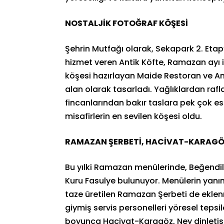
NOSTALJİK FOTOĞRAF KÖŞESİ
Şehrin Mutfağı olarak, Sekapark 2. Eta
hizmet veren Antik Köfte, Ramazan ayı iç
köşesi hazırlayan Maide Restoran ve Ant
alan olarak tasarladı. Yağlıklardan rafl
fincanlarından bakır taslara pek çok esk
misafirlerin en sevilen köşesi oldu.
RAMAZAN ŞERBETİ, HACİVAT-KARAG
Bu yılki Ramazan menülerinde, Beğendili
Kuru Fasulye bulunuyor. Menülerin yanı
taze üretilen Ramazan Şerbeti de eklenm
giymiş servis personelleri yöresel tepsi
boyunca Hacivat-Karagöz, Ney dinletisi 