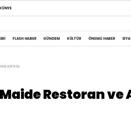
KÜNYE
ERI
FLASH HABER
GÜNDEM
KÜLTÜR
ÖNEMLI HABER
SIYA
TIK KÖFTE’DE
Maide Restoran ve 