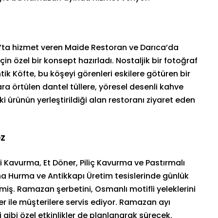
p’ta hizmet veren Maide Restoran ve Darıca’da
in özel bir konsept hazırladı. Nostaljik bir fotoğraf
ik Köfte, bu köşeyi görenleri eskilere götüren bir
ara örtülen dantel tüllere, yöresel desenli kahve
i ürünün yerleştirildiği alan restoranı ziyaret eden
ÖZ
 Kavurma, Et Döner, Piliç Kavurma ve Pastırmalı
na Hurma ve Antikkapı Üretim tesislerinde günlük
iş. Ramazan şerbetini, Osmanlı motifli yeleklerini
ler ile müşterilere servis ediyor. Ramazan ayı
gibi özel etkinlikler de planlanarak sürecek.