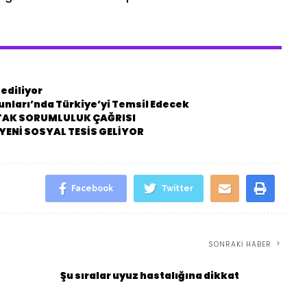
 ediliyor
nları’nda Türkiye’yi Temsil Edecek
RTAK SORUMLULUK ÇAĞRISI
YENİ SOSYAL TESİS GELİYOR
Facebook
Twitter
SONRAKI HABER
Şu sıralar uyuz hastalığına dikkat