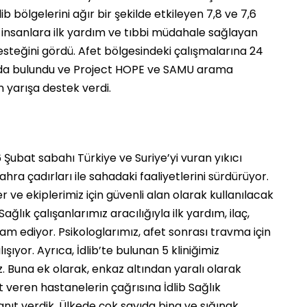
ib bölgelerini ağır bir şekilde etkileyen 7,8 ve 7,6
insanlara ilk yardım ve tıbbi müdahale sağlayan
esteğini gördü. Afet bölgesindeki çalışmalarına 24
ında bulundu ve Project HOPE ve SAMU arama
n yarışa destek verdi.
 Şubat sabahı Türkiye ve Suriye’yi vuran yıkıcı
a çadırları ile sahadaki faaliyetlerini sürdürüyor.
ve ekiplerimiz için güvenli alan olarak kullanılacak
lık çalışanlarımız aracılığıyla ilk yardım, ilaç,
m ediyor. Psikologlarımız, afet sonrası travma için
şıyor. Ayrıca, İdlib’te bulunan 5 kliniğimiz
z. Buna ek olarak, enkaz altından yaralı olarak
 veren hastanelerin çağrısına İdlib Sağlık
nıt verdik. Ülkede çok sayıda bina ve sığınak