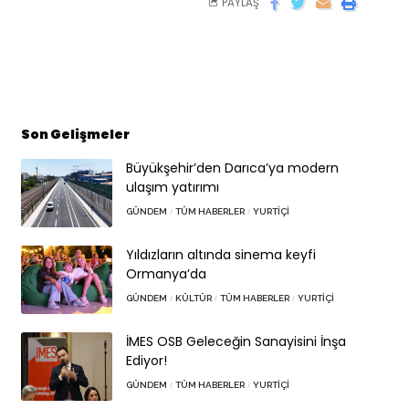
PAYLAŞ
Son Gelişmeler
Büyükşehir’den Darıca’ya modern
ulaşım yatırımı
GÜNDEM
TÜM HABERLER
YURTIÇI
Yıldızların altında sinema keyfi
Ormanya’da
GÜNDEM
KÜLTÜR
TÜM HABERLER
YURTIÇI
İMES OSB Geleceğin Sanayisini İnşa
Ediyor!
GÜNDEM
TÜM HABERLER
YURTIÇI