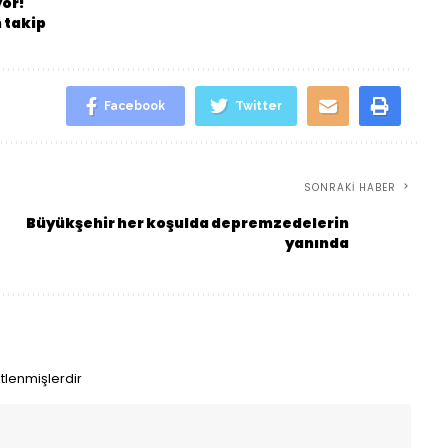
yor!
 takip
Facebook
Twitter
SONRAKI HABER
Büyükşehir her koşulda depremzedelerin
yanında
etlenmişlerdir