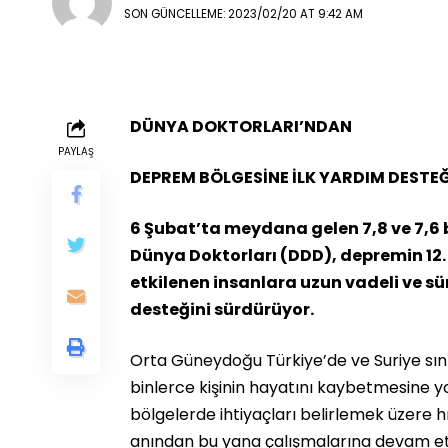
SON GÜNCELLEME: 2023/02/20 AT 9:42 AM
DÜNYA DOKTORLARI’NDAN
PAYLAŞ
DEPREM BÖLGESİNE İLK YARDIM DESTEĞ
6 Şubat’ta meydana gelen 7,8 ve 7,6
Dünya Doktorları (DDD), depremin 12
etkilenen insanlara uzun vadeli ve sü
desteğini sürdürüyor.
Orta Güneydoğu Türkiye’de ve Suriye sın
binlerce kişinin hayatını kaybetmesine y
bölgelerde ihtiyaçları belirlemek üzere hı
anından bu yana çalışmalarına devam ett