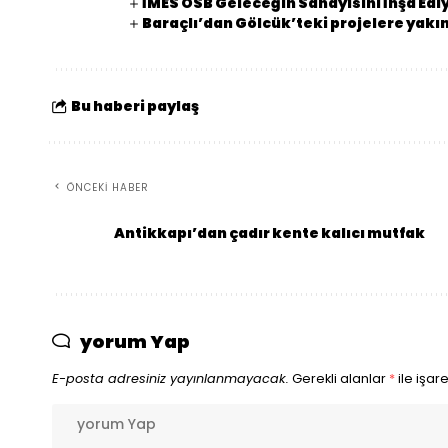
İMES OSB Geleceğin Sanayisini İnşa Edi
Baraçlı’dan Gölcük’teki projelere yakın
Bu haberi paylaş
ÖNCEKI HABER
Antikkapı’dan çadır kente kalıcı mutfak
yorum Yap
E-posta adresiniz yayınlanmayacak.
Gerekli alanlar
*
ile işar