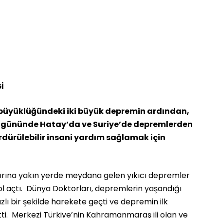
İ
 büyüklüğündeki iki büyük depremin ardından,
. gününde Hatay’da ve Suriye’de depremlerden
rdürülebilir insani yardım sağlamak için
ırına yakın yerde meydana gelen yıkıcı depremler
ol açtı. Dünya Doktorları, depremlerin yaşandığı
zlı bir şekilde harekete geçti ve depremin ilk
i. Merkezi Türkiye’nin Kahramanmaraş ili olan ve