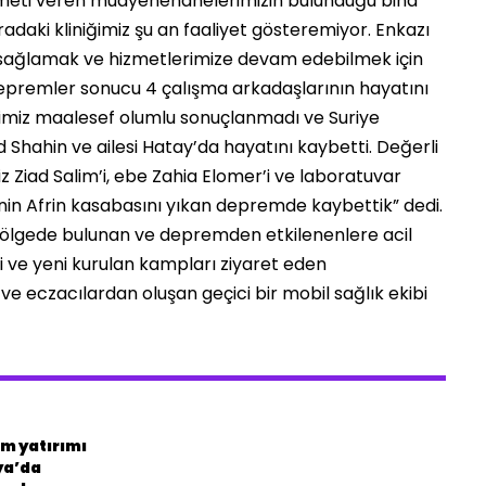
izmeti veren muayenehanelerimizin bulunduğu bina
 oradaki kliniğimiz şu an faaliyet gösteremiyor. Enkazı
ı sağlamak ve hizmetlerimize devam edebilmek için
 depremler sonucu 4 çalışma arkadaşlarının hayatını
eyişimiz maalesef olumlu sonuçlanmadı ve Suriye
ahin ve ailesi Hatay’da hayatını kaybetti. Değerli
 Ziad Salim’i, ebe Zahia Elomer’i ve laboratuvar
nin Afrin kasabasını yıkan depremde kaybettik” dedi.
a bölgede bulunan ve depremden etkilenenlere acil
ve yeni kurulan kampları ziyaret eden
e eczacılardan oluşan geçici bir mobil sağlık ekibi
m yatırımı
ya’da