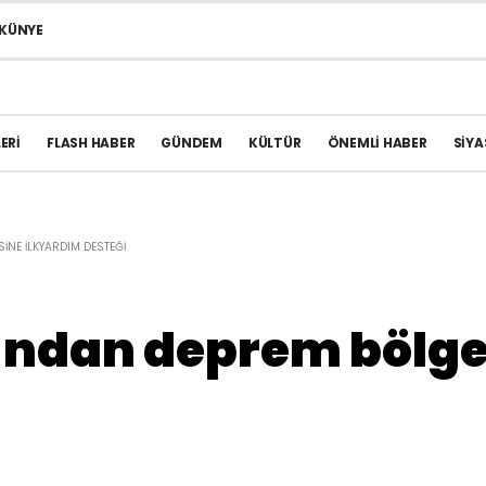
KÜNYE
ERI
FLASH HABER
GÜNDEM
KÜLTÜR
ÖNEMLI HABER
SIYA
NE ILKYARDIM DESTEĞI
ından deprem bölge