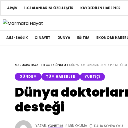
ARŞIV
İLGI ALANLARINI ÖZELLEŞTIR
KAYDEDILEN HABERLER
AILE-SAĞLIK
CINAYET
DÜNYA
EĞITIM
EKONOMI HABERL
MARMARA HAYAT
>
BLOG
>
GÜNDEM
>
DÜNYA DOKTORLARINDAN DEPREM BÖLGESI
GÜNDEM
TÜM HABERLER
YURTIÇI
Dünya doktorlar
desteği
YAZAR:
4 MIN OKUMA
YONETIM