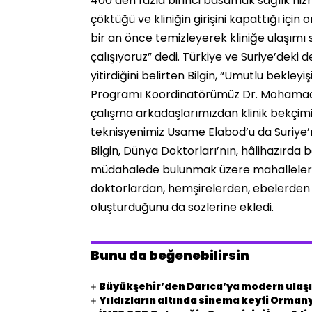
400’den fazla birinci basamak sağlık h
çöktüğü ve kliniğin girişini kapattığı için
bir an önce temizleyerek kliniğe ulaşım
çalışıyoruz” dedi. Türkiye ve Suriye’deki
yitirdiğini belirten Bilgin, “Umutlu bekl
Programı Koordinatörümüz Dr. Mohamad Sh
çalışma arkadaşlarımızdan klinik bekçimiz
teknisyenimiz Usame Elabod’u da Suriye’
Bilgin, Dünya Doktorları’nın, hâlihazırd
müdahalede bulunmak üzere mahalleleri 
doktorlardan, hemşirelerden, ebelerden v
oluşturduğunu da sözlerine ekledi.
Bunu da beğenebilirsin
Büyükşehir’den Darıca’ya modern ulaşı
Yıldızların altında sinema keyfi Orman