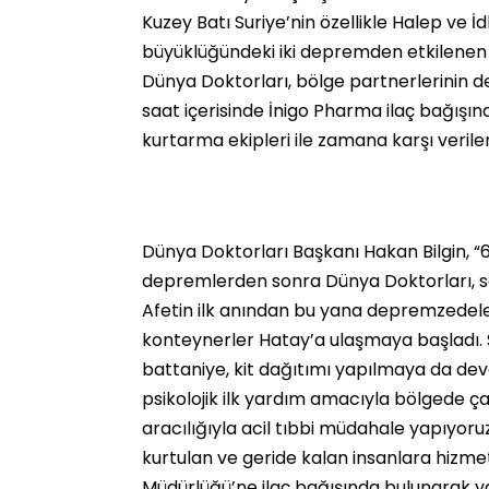
Kuzey Batı Suriye’nin özellikle Halep ve İdl
büyüklüğündeki iki depremden etkilenen 
Dünya Doktorları, bölge partnerlerinin d
saat içerisinde İnigo Pharma ilaç bağış
kurtarma ekipleri ile zamana karşı verile
Dünya Doktorları Başkanı Hakan Bilgin, “6
depremlerden sonra Dünya Doktorları, sahr
Afetin ilk anından bu yana depremzedeler 
konteynerler Hatay’a ulaşmaya başladı. Sağ
battaniye, kit dağıtımı yapılmaya da deva
psikolojik ilk yardım amacıyla bölgede çalı
aracılığıyla acil tıbbi müdahale yapıyoru
kurtulan ve geride kalan insanlara hizmet
Müdürlüğü’ne ilaç bağışında bulunarak ya