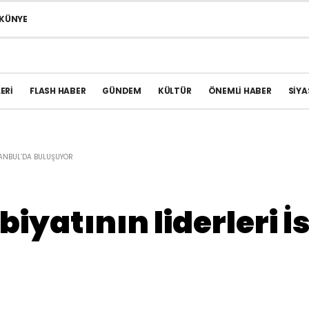
KÜNYE
ERI
FLASH HABER
GÜNDEM
KÜLTÜR
ÖNEMLI HABER
SIYA
STANBUL’DA BULUŞUYOR
iyatının liderleri 