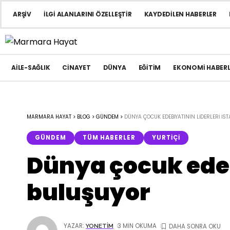
ARŞIV
İLGI ALANLARINI ÖZELLEŞTIR
KAYDEDILEN HABERLER
AILE-SAĞLIK
CINAYET
DÜNYA
EĞITIM
EKONOMI HABERL
MARMARA HAYAT
>
BLOG
>
GÜNDEM
>
DÜNYA ÇOCUK EDEBIYATININ LIDERLERI İ
GÜNDEM
TÜM HABERLER
YURTIÇI
Dünya çocuk edeb
buluşuyor
YAZAR:
3 MIN OKUMA
YONETIM