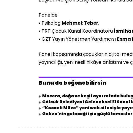
Panelde:
• Psikolog
Mehmet Teber
,
• TRT Çocuk Kanal Koordinatörü
İsmiha
• GZT Yayın Yönetmen Yardımcısı
Esma 
Panel kapsamında çocukların dijital medya
yayıncılığı, yeni nesil hikâye anlatımı ve 
Bunu da beğenebilirsin
Macera, doğa ve keşif aynı rotada bulu
Gölcük Belediyesi Geleneksel El Sanatla
“Kocaeli Müze” yeni web sitesiyle yay
Gebze’nin geleceği için güçlü temaslar