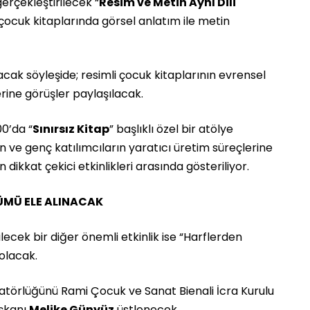
gerçekleştirilecek “
Resim ve Metin Aynı Dili
, çocuk kitaplarında görsel anlatım ile metin
k söyleşide; resimli çocuk kitaplarının evrensel
zerine görüşler paylaşılacak.
00’da “
Sınırsız Kitap
” başlıklı özel bir atölye
 ve genç katılımcıların yaratıcı üretim süreçlerine
dikkat çekici etkinlikleri arasında gösteriliyor.
MÜ ELE ALINACAK
lecek bir diğer önemli etkinlik ise “Harflerden
olacak.
törlüğünü Rami Çocuk ve Sanat Bienali İcra Kurulu
şkanı
Melike Günyüz
üstlenecek.