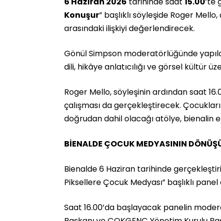
6 Haziran 2026
tarihinde saat
15.00
’te 
Konuşur
” başlıklı söyleşide Roger Mello
arasındaki ilişkiyi değerlendirecek.
Gönül Simpson moderatörlüğünde yapılaca
dili, hikâye anlatıcılığı ve görsel kültür ü
Roger Mello, söyleşinin ardından saat 16.
çalışması da gerçekleştirecek. Çocukların
doğrudan dahil olacağı atölye, bienalin en 
BİENALDE ÇOCUK MEDYASININ DÖNÜŞÜ
Bienalde 6 Haziran tarihinde gerçekleştiri
Piksellere Çocuk Medyası” başlıklı panel 
Saat 16.00’da başlayacak panelin modera
Başkanı ve ÇOKGENÇ Yönetim Kurulu Ba