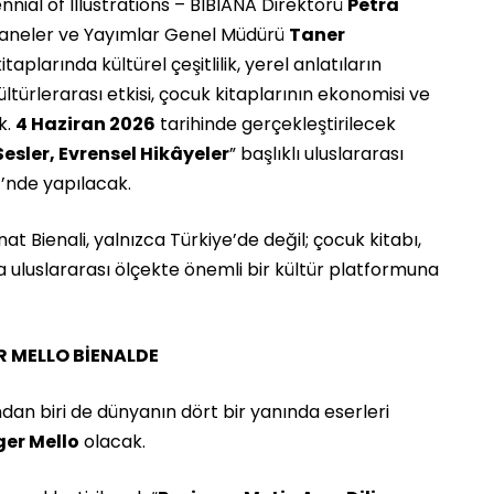
ennial of Illustrations – BIBIANA Direktörü
Petra
phaneler ve Yayımlar Genel Müdürü
Taner
larında kültürel çeşitlilik, yerel anlatıların
ltürlerarası etkisi, çocuk kitaplarının ekonomisi ve
k.
4 Haziran 2026
tarihinde gerçekleştirilecek
Sesler, Evrensel Hikâyeler
” başlıklı uluslararası
i
’nde yapılacak.
t Bienali, yalnızca Türkiye’de değil; çocuk kitabı,
da uluslararası ölçekte önemli bir kültür platformuna
 MELLO BİENALDE
ndan biri de dünyanın dört bir yanında eserleri
ger Mello
olacak.