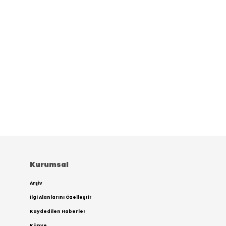
Kurumsal
Arşiv
İlgi Alanlarını Özelleştir
Kaydedilen Haberler
Künye