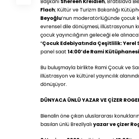
Başkanı
Shereen Kreidieh
, Bratislava Bi
Flach
; Kültür ve Turizm Bakanlığı Kütü
Beyoğlu
’nun moderatörlüğünde çocuk kitap
evrensel dile dönüşmesi, illüstrasyonun kü
çocuk yayıncılığının geleceği ele alınaca
“
Çocuk Edebiyatında Çeşitlilik: Yerel 
panel saat
14:00’de Rami Kütüphanes
Bu buluşmayla birlikte Rami Çocuk ve Sana
illüstrasyon ve kültürel yayıncılık alanın
dönüşüyor.
DÜNYACA ÜNLÜ YAZAR VE ÇİZER ROGER
Bienalin öne çıkan uluslararası konukları
basılan ünlü Brezilyalı
yazar ve çizer Ro