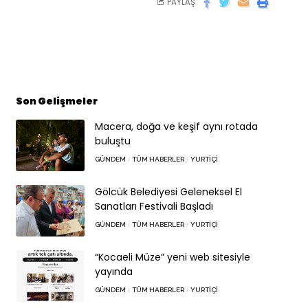
PAYLAŞ
Son Gelişmeler
Macera, doğa ve keşif aynı rotada
buluştu
GÜNDEM
TÜM HABERLER
YURTIÇI
Gölcük Belediyesi Geleneksel El
Sanatları Festivali Başladı
GÜNDEM
TÜM HABERLER
YURTIÇI
“Kocaeli Müze” yeni web sitesiyle
yayında
GÜNDEM
TÜM HABERLER
YURTIÇI