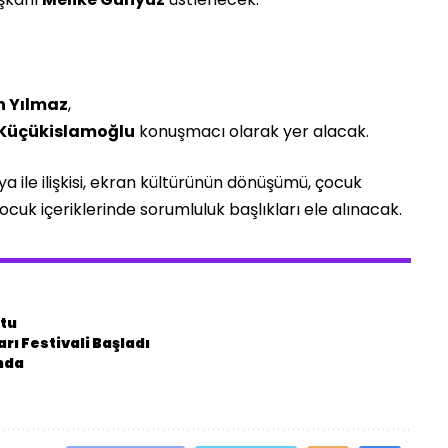
n Yılmaz
,
Küçükislamoğlu
konuşmacı olarak yer alacak.
 ile ilişkisi, ekran kültürünün dönüşümü, çocuk
çocuk içeriklerinde sorumluluk başlıkları ele alınacak.
ştu
rı Festivali Başladı
ında