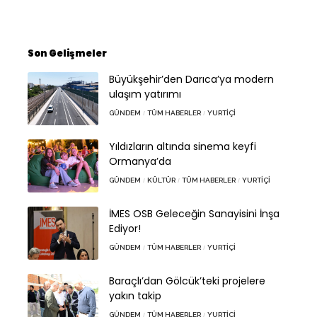
Son Gelişmeler
Büyükşehir’den Darıca’ya modern
ulaşım yatırımı
GÜNDEM
TÜM HABERLER
YURTIÇI
Yıldızların altında sinema keyfi
Ormanya’da
GÜNDEM
KÜLTÜR
TÜM HABERLER
YURTIÇI
İMES OSB Geleceğin Sanayisini İnşa
Ediyor!
GÜNDEM
TÜM HABERLER
YURTIÇI
Baraçlı’dan Gölcük’teki projelere
yakın takip
GÜNDEM
TÜM HABERLER
YURTIÇI