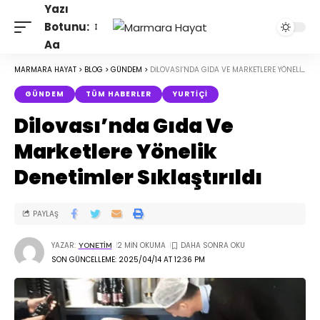
Yazı
Botunu:
Aa
MARMARA HAYAT
>
BLOG
>
GÜNDEM
>
DILOVASI’NDA GIDA VE MARKETLERE YÖNELIK DENETIMLER SIKLAŞTIRILDI
GÜNDEM
TÜM HABERLER
YURTIÇI
Dilovası’nda Gıda Ve
Marketlere Yönelik
Denetimler Sıklaştırıldı
PAYLAŞ
YAZAR:
2 MIN OKUMA
YONETIM
SON GÜNCELLEME: 2025/04/14 AT 12:36 PM