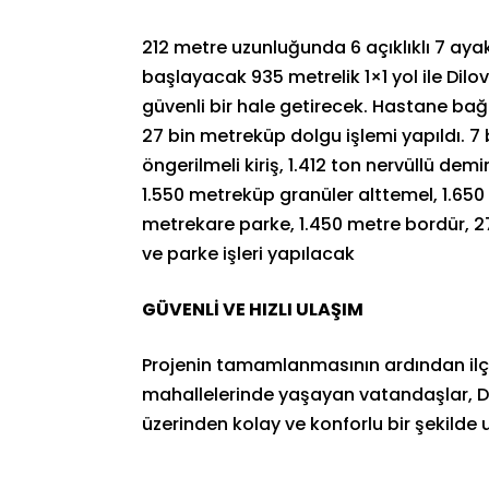
212 metre uzunluğunda 6 açıklıklı 7 aya
başlayacak 935 metrelik 1×1 yol ile Dil
güvenli bir hale getirecek. Hastane ba
27 bin metreküp dolgu işlemi yapıldı. 
öngerilmeli kiriş, 1.412 ton nervüllü demi
1.550 metreküp granüler alttemel, 1.650 
metrekare parke, 1.450 metre bordür, 2
ve parke işleri yapılacak
GÜVENLİ VE HIZLI ULAŞIM
Projenin tamamlanmasının ardından ilçe
mahallelerinde yaşayan vatandaşlar, Di
üzerinden kolay ve konforlu bir şekilde 