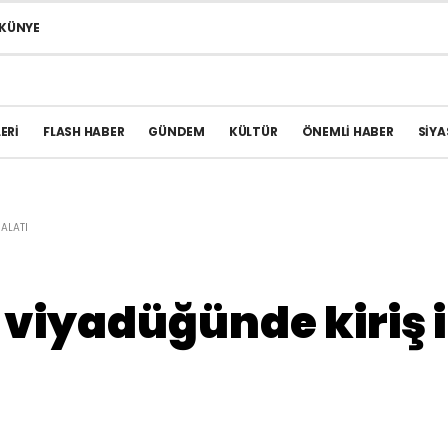
KÜNYE
ERI
FLASH HABER
GÜNDEM
KÜLTÜR
ÖNEMLI HABER
SIYA
MALATI
 viyadüğünde kiriş 