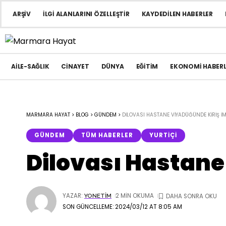
ARŞIV
İLGI ALANLARINI ÖZELLEŞTIR
KAYDEDILEN HABERLER
AILE-SAĞLIK
CINAYET
DÜNYA
EĞITIM
EKONOMI HABERL
MARMARA HAYAT
>
BLOG
>
GÜNDEM
>
DILOVASI HASTANE VIYADÜĞÜNDE KIRIŞ I
GÜNDEM
TÜM HABERLER
YURTIÇI
Dilovası Hastane
YAZAR:
2 MIN OKUMA
YONETIM
SON GÜNCELLEME: 2024/03/12 AT 8:05 AM