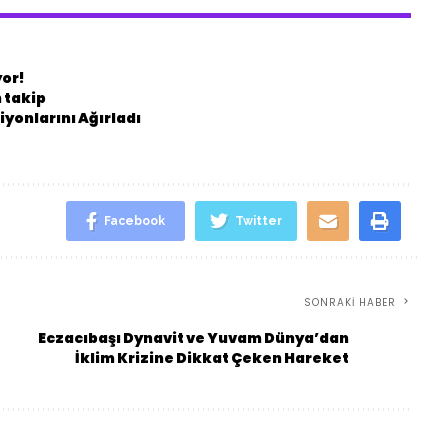
yor!
 takip
yonlarını Ağırladı
Facebook
Twitter
SONRAKI HABER
Eczacıbaşı Dynavit ve Yuvam Dünya’dan
İklim Krizine Dikkat Çeken Hareket