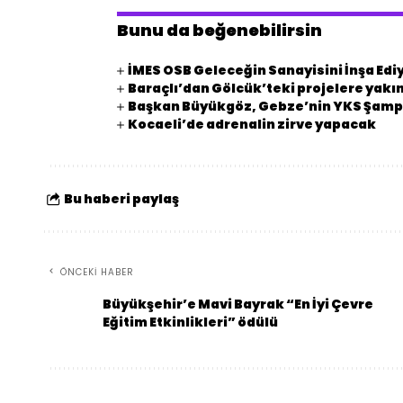
Bunu da beğenebilirsin
İMES OSB Geleceğin Sanayisini İnşa Edi
Baraçlı’dan Gölcük’teki projelere yakın
Başkan Büyükgöz, Gebze’nin YKS Şampi
Kocaeli’de adrenalin zirve yapacak
Bu haberi paylaş
ÖNCEKI HABER
Büyükşehir’e Mavi Bayrak “En İyi Çevre
Eğitim Etkinlikleri” ödülü