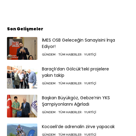
Son Gelişmeler
İMES OSB Geleceğin Sanayisini İnşa
Ediyor!
GÜNDEM
TÜM HABERLER
YURTIÇI
Baraçlı’dan Gölcük’teki projelere
yakın takip
GÜNDEM
TÜM HABERLER
YURTIÇI
Başkan Büyükgöz, Gebze’nin YKS
Şampiyonlarını Ağırladı
GÜNDEM
TÜM HABERLER
YURTIÇI
Kocaeli’de adrenalin zirve yapacak
GÜNDEM
TÜM HABERLER
YURTIÇI