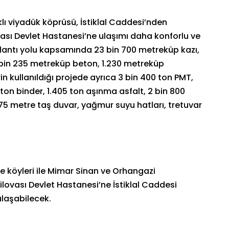
klı viyadük köprüsü, İstiklal Caddesi’nden
ovası Devlet Hastanesi’ne ulaşımı daha konforlu ve
ğlantı yolu kapsamında 23 bin 700 metreküp kazı,
7 bin 235 metreküp beton, 1.230 metreküp
rin kullanıldığı projede ayrıca 3 bin 400 ton PMT,
ton binder, 1.405 ton aşınma asfalt, 2 bin 800
75 metre taş duvar, yağmur suyu hatları, tretuvar
 köyleri ile Mimar Sinan ve Orhangazi
lovası Devlet Hastanesi’ne İstiklal Caddesi
ulaşabilecek.