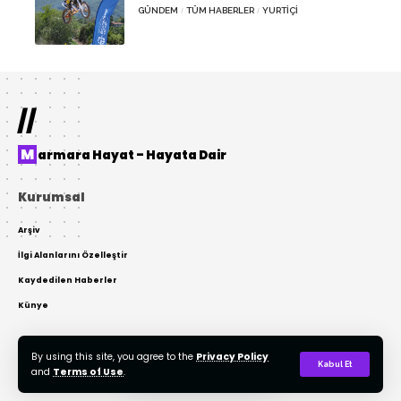
GÜNDEM
TÜM HABERLER
YURTIÇI
//
Marmara Hayat – Hayata Dair
Kurumsal
Arşiv
İlgi Alanlarını Özelleştir
Kaydedilen Haberler
Künye
By using this site, you agree to the
Privacy Policy
© 2022 Tasarım: AKTOR Bilişim. Tüm Hakları Gizlidir. Kaynak Gösterilmeden
Kabul Et
and
Terms of Use
.
Kopyalanamaz.