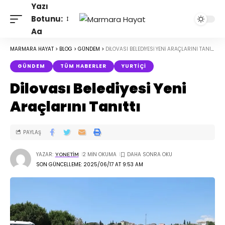
Yazı
Botunu:
Aa
MARMARA HAYAT
>
BLOG
>
GÜNDEM
>
DILOVASI BELEDIYESI YENI ARAÇLARINI TANITTI
GÜNDEM
TÜM HABERLER
YURTIÇI
Dilovası Belediyesi Yeni
Araçlarını Tanıttı
PAYLAŞ
YAZAR:
2 MIN OKUMA
YONETIM
SON GÜNCELLEME: 2025/06/17 AT 9:53 AM