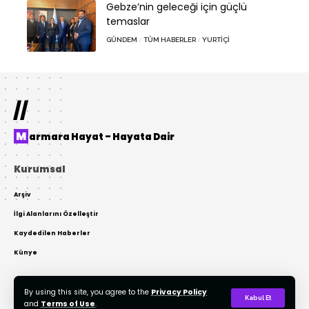
Gebze’nin geleceği için güçlü
temaslar
GÜNDEM
TÜM HABERLER
YURTIÇI
//
Marmara Hayat – Hayata Dair
Kurumsal
Arşiv
İlgi Alanlarını Özelleştir
Kaydedilen Haberler
Künye
By using this site, you agree to the
Privacy Policy
© 2022 Tasarım: AKTOR Bilişim. Tüm Hakları Gizlidir. Kaynak Gösterilmeden
Kabul Et
and
Terms of Use
.