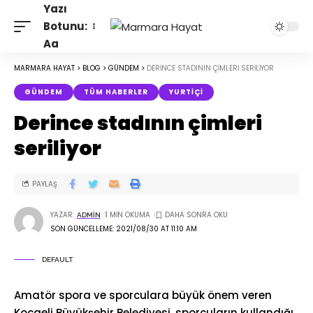
Yazı
Botunu:
Aa
MARMARA HAYAT
>
BLOG
>
GÜNDEM
>
DERINCE STADININ ÇIMLERI SERILIYOR
GÜNDEM
TÜM HABERLER
YURTIÇI
Derince stadının çimleri
seriliyor
PAYLAŞ
YAZAR:
1 MIN OKUMA
ADMIN
SON GÜNCELLEME: 2021/08/30 AT 11:10 AM
DEFAULT
Amatör spora ve sporculara büyük önem veren
Kocaeli Büyükşehir Belediyesi, sporcuların kullandığı