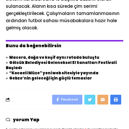
sulanacak. Alanın kısa sürede çim serimi
gerçekleştirilecek. Çalışmaların tamamlanmasının
ardından futbol sahası müsabakalara hazır hale
gelmiş olacak.
Bunu da beğenebilirsin
Macera, doğa ve keşif aynı rotada buluştu
Gölcük Belediyesi Geleneksel El Sanatları Festivali
Başladı
“Kocaeli Müze” yeni web sitesiyle yayında
Gebze’nin geleceği için güçlü temaslar
Facebook
yorum Yap