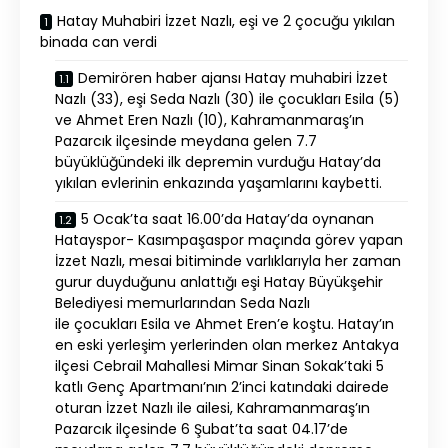
Hatay Muhabiri İzzet Nazlı, eşi ve 2 çocuğu yıkılan
binada can verdi
Demirören haber ajansı Hatay muhabiri İzzet
Nazlı (33), eşi Seda Nazlı (30) ile çocukları Esila (5)
ve Ahmet Eren Nazlı (10), Kahramanmaraş’ın
Pazarcık ilçesinde meydana gelen 7.7
büyüklüğündeki ilk depremin vurduğu Hatay’da
yıkılan evlerinin enkazında yaşamlarını kaybetti.
5 Ocak’ta saat 16.00’da Hatay’da oynanan
Hatayspor- Kasımpaşaspor maçında görev yapan
İzzet Nazlı, mesai bitiminde varlıklarıyla her zaman
gurur duyduğunu anlattığı eşi Hatay Büyükşehir
Belediyesi memurlarından Seda Nazlı
ile çocukları Esila ve Ahmet Eren’e koştu. Hatay’ın
en eski yerleşim yerlerinden olan merkez Antakya
ilçesi Cebrail Mahallesi Mimar Sinan Sokak’taki 5
katlı Genç Apartmanı’nın 2’inci katındaki dairede
oturan İzzet Nazlı ile ailesi, Kahramanmaraş’ın
Pazarcık ilçesinde 6 Şubat’ta saat 04.17’de