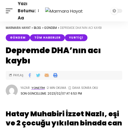
Yazı
Botunu:
Aa
MARMARA HAYAT
>
BLOG
>
GÜNDEM
>
DEPREMDE DHA’NIN ACI KAYBI
GÜNDEM
TÜM HABERLER
YURTIÇI
Depremde DHA’nın acı
kaybı
PAYLAŞ
YAZAR:
2 MIN OKUMA
YONETIM
SON GÜNCELLEME: 2023/02/07 AT 6:53 PM
Hatay Muhabiri İzzet Nazlı, eşi
ve 2 çocuğu yıkılan binada can