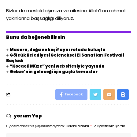
Bizler de meslektaşımıza ve ailesine Allah’tan rahmet
yakınlarına başsağlığı diliyoruz.
Bunu da beğenebilirsin
Macera, doğa ve keşif aynı rotada buluştu
Gölcük Belediyesi Geleneksel El Sanatları Festivali
Başladı
“Kocaeli Müze” yeni web sitesiyle yayında
Gebze’nin geleceği için güçlü temaslar
Facebook
yorum Yap
E-posta adresiniz yayınlanmayacak.
Gerekli alanlar
*
ile işaretlenmişlerdir