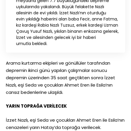
meydana gelen 7.7 büyüklüğündeki depreme
uykularında yakalandı. Büyük felakette Nazlı
ailesinin de evi yıkıldı. İzzet Nazlı’nın oturduğu
evin yıkıldığı haberini alan baba Fecir, anne Fatma,
kız kardeşi Rabia Nazlı Tuzsuz, erkek kardeşi Uzman
Çavuş Yusuf Nazlı, yıkılan binanın enkazına gelerek,
İzzet ve ailesinden gelecek iyi bir haberi
umutla bekledi.
Arama kurtarma ekipleri ve gönüllüler tarafından
depremin ikinci günü yapılan çalışmalar sonucu
depremin üzerinden 35 saat geçtikten sonra İzzet
Nazlı, eşi Seda ve çocukları Ahmet Eren ile Esila’nın
cansız bedenlerine ulaşıldı.
YARIN TOPRAĞA VERİLECEK
İzzet Nazlı, eşi Seda ve çocukları Ahmet Eren ile Esila’nın
cenazeleri yarın Hatay’da toprağa verilecek.