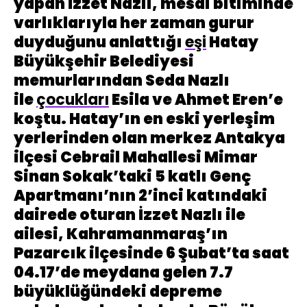
yapan İzzet Nazlı, mesai bitiminde
varlıklarıyla her zaman gurur
duyduğunu anlattığı
eşi
Hatay
Büyükşehir Belediyesi
memurlarından Seda Nazlı
ile
çocukları
Esila ve Ahmet Eren’e
koştu. Hatay’ın en eski yerleşim
yerlerinden olan merkez Antakya
ilçesi Cebrail Mahallesi Mimar
Sinan Sokak’taki 5 katlı Genç
Apartmanı’nın 2’inci katındaki
dairede oturan İzzet Nazlı ile
ailesi, Kahramanmaraş’ın
Pazarcık ilçesinde 6 Şubat’ta saat
04.17’de meydana gelen 7.7
büyüklüğündeki depreme