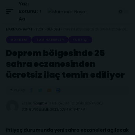
Yazı
Botunu:
Aa
MARMARA HAYAT
>
BLOG
>
GÜNDEM
>
DEPREM BÖLGESINDE 25 SAHRA ECZANESINDEN ÜCRETSIZ ILAÇ TEMIN EDILIYOR
GÜNDEM
TÜM HABERLER
YURTIÇI
Deprem bölgesinde 25
sahra eczanesinden
ücretsiz ilaç temin ediliyor
PAYLAŞ
YAZAR:
7 MIN OKUMA
YONETIM
SON GÜNCELLEME: 2023/02/14 AT 8:47 AM
İhtiyaç durumunda yeni sahra eczaneleri açılacak