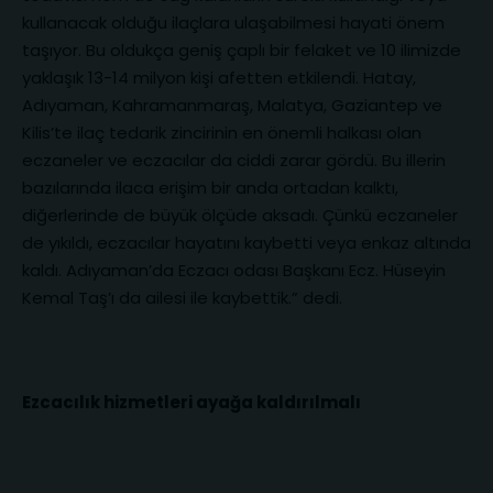
kullanacak olduğu ilaçlara ulaşabilmesi hayati önem
taşıyor. Bu oldukça geniş çaplı bir felaket ve 10 ilimizde
yaklaşık 13-14 milyon kişi afetten etkilendi. Hatay,
Adıyaman, Kahramanmaraş, Malatya, Gaziantep ve
Kilis’te ilaç tedarik zincirinin en önemli halkası olan
eczaneler ve eczacılar da ciddi zarar gördü. Bu illerin
bazılarında ilaca erişim bir anda ortadan kalktı,
diğerlerinde de büyük ölçüde aksadı. Çünkü eczaneler
de yıkıldı, eczacılar hayatını kaybetti veya enkaz altında
kaldı. Adıyaman’da Eczacı odası Başkanı Ecz. Hüseyin
Kemal Taş’ı da ailesi ile kaybettik.” dedi.
Ezcacılık hizmetleri ayağa kaldırılmalı