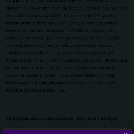
yangınlarında, sel felaketlerinde ve maden kazalarında
da hem ilaca erişim hem de maddi destek bakımından
önemli katkılar sağladı. Bu felakette de TEB şu ana
kadar iyi bir refleks verdi ve vermeye devam ediyor.
Depremin hemen ardından TEB Merkez Heyeti ve
Denetleme Kurulu toplanarak süratle durum tespiti
yapmış, ilaca erişime yönelik planlarını ilgili eczacı
odaları ile koordineli bir şekilde hayata geçirmiştir.
Böyle durumlar için TEB’in kullandığı gezici bir TIR eczane
bulunuyordu. Ancak bu felaketin çapı çok büyük. Bu
nedenle sadece gezici TIR eczane değil sağlanan
konteynerler ile birçok noktada seyyar veya sahra
eczaneleri oluşturuldu.” dedi.
25 seyyar eczanede ücretsiz ilaç temin ediliyor