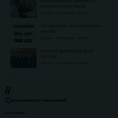
Gölcük Belediyesi Geleneksel El
Sanatları Festivali Başladı
GÜNDEM
TÜM HABERLER
YURTIÇI
“Kocaeli Müze” yeni web sitesiyle
yayında
GÜNDEM
TÜM HABERLER
YURTIÇI
Gebze’nin geleceği için güçlü
temaslar
GÜNDEM
TÜM HABERLER
YURTIÇI
//
Marmara Hayat – Hayata Dair
Kurumsal