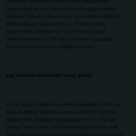
Depremin ardından Türk Eczacılar Birliği Merkez
Heyetindeki görevi üzere Ankara’da çalışmalarını
sürdüren Üsküdar Üniversitesi Tıp Fakültesi Dahili Tıp
Bilimleri Bölüm Başkanı Prof. Dr. Tayfun Uzbay,
depremden etkilenen ve ilaca ihtiyaç duyan
depremzedeler için 25 sahra eczanesi kurularak
ilaçların ücretsiz temin edildiğini söyledi.
İlaç tedarik zinciri ciddi zarar gördü
Bu tip doğal afetlerde önemli konulardan birinin de
ilaca sağlıklı bir şekilde ulaşımın kesintisiz biçimde
sağlanması olduğunu vurgulayan Prof. Dr. Tayfun
Uzbay, “Hem yaralı olarak kurtulanların hızlı ve etkili
tedavisi hem de sağ kalanların sürekli kullandığı veya