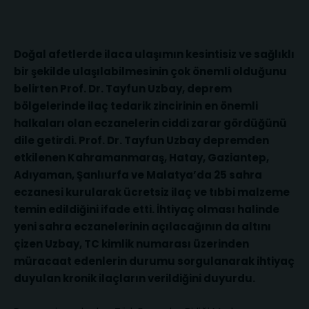
Doğal afetlerde ilaca ulaşımın kesintisiz ve sağlıklı
bir şekilde ulaşılabilmesinin çok önemli olduğunu
belirten Prof. Dr. Tayfun Uzbay, deprem
bölgelerinde ilaç tedarik zincirinin en önemli
halkaları olan eczanelerin ciddi zarar gördüğünü
dile getirdi. Prof. Dr. Tayfun Uzbay depremden
etkilenen Kahramanmaraş, Hatay, Gaziantep,
Adıyaman, Şanlıurfa ve Malatya’da 25 sahra
eczanesi kurularak ücretsiz ilaç ve tıbbi malzeme
temin edildiğini ifade etti. İhtiyaç olması halinde
yeni sahra eczanelerinin açılacağının da altını
çizen Uzbay, TC kimlik numarası üzerinden
müracaat edenlerin durumu sorgulanarak ihtiyaç
duyulan kronik ilaçların verildiğini duyurdu.