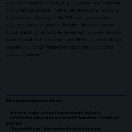
yaşanmaması için özveriyle çalışıyorlar. Merkezdeki kriz
masamız TEB Başkanı, Genel Sekreteri, İkinci Başkanı,
Saymanı ve diğer üyeler ile TEB’in çalışanlarından
oluşuyor. Saha ile yakın bir iletişim içindeler. Ayrıca
Sağlık Bakanlığı ve AFAD ile de iletişim sürüyor. Burada
şu an için bir mesai kavramı yok. Herkes üzerine düşeni
yaparak bu büyük felaketi en az zararla kapatma
çabası içindeyiz.”
Bunu da beğenebilirsin
Macera, doğa ve keşif aynı rotada buluştu
Gölcük Belediyesi Geleneksel El Sanatları Festivali
Başladı
“Kocaeli Müze” yeni web sitesiyle yayında