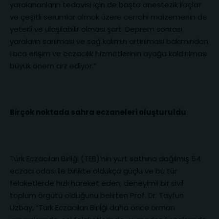
yaralananların tedavisi için de başta anestezik ilaçlar
ve çeşitli serumlar olmak üzere cerrahi malzemenin de
yeterli ve ulaşılabilir olması şart. Deprem sonrası
yaraların sarılması ve sağ kalımın artırılması bakımından
ilaca erişim ve eczacılık hizmetlerinin ayağa kaldırılması
büyük önem arz ediyor.”
Birçok noktada sahra eczaneleri oluşturuldu
Türk Eczacıları Birliği (TEB)’nin yurt sathına dağılmış 54
eczacı odası ile birlikte oldukça güçlü ve bu tür
felaketlerde hızlı hareket eden, deneyimli bir sivil
toplum örgütü olduğunu belirten Prof. Dr. Tayfun
Uzbay, “Türk Eczacıları Birliği daha önce orman