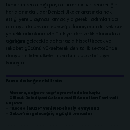
ticaretinden aldığı payı artırmanın ve denizciliğin
her alanında Lider Denizci Ülkeler arasında hak
ettiği yere ulaşması amacıyla gerekli adımları da
atmaya da devam edeceğiz. İnanıyorum ki, sektöre
yönelik adımlarımızla Türkiye, denizcilik alanındaki
ağırlığını gelecekte daha fazla hissettirecek ve
rekabet gücünü yükselterek denizcilik sektöründe
dünyanın lider ülkelerinden biri olacaktır” diye
konuştu.
Bunu da beğenebilirsin
Macera, doğa ve keşif aynı rotada buluştu
Gölcük Belediyesi Geleneksel El Sanatları Festivali
Başladı
“Kocaeli Müze” yeni web sitesiyle yayında
Gebze’nin geleceği için güçlü temaslar