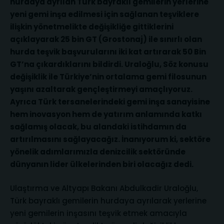
hurdaya ayrılan Türk bayraklı gemilerin yerlerine
yeni gemi inşa edilmesi için sağlanan teşviklere
ilişkin yönetmelikte değişikliğe gittiklerini
açıklayarak 25 bin GT (Grostonaj) ile sınırlı olan
hurda teşvik başvurularını iki kat artırarak 50 Bin
GT’na çıkardıklarını bildirdi. Uraloğlu, Söz konusu
değişiklik ile Türkiye’nin ortalama gemi filosunun
yaşını azaltarak gençleştirmeyi amaçlıyoruz.
Ayrıca Türk tersanelerindeki gemi inşa sanayisine
hem inovasyon hem de yatırım anlamında katkı
sağlamış olacak, bu alandaki istihdamın da
artırılmasını sağlayacağız. İnanıyorum ki, sektöre
yönelik adımlarımızla denizcilik sektöründe
dünyanın lider ülkelerinden biri olacağız dedi.
Ulaştırma ve Altyapı Bakanı Abdulkadir Uraloğlu,
Türk bayraklı gemilerin hurdaya ayrılarak yerlerine
yeni gemilerin inşasını teşvik etmek amacıyla