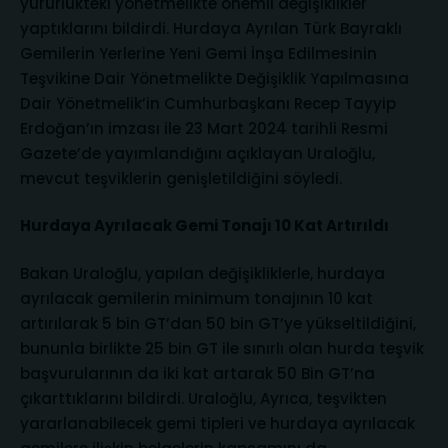
yürürlükteki yönetmelikte önemli değişiklikler
yaptıklarını bildirdi. Hurdaya Ayrılan Türk Bayraklı
Gemilerin Yerlerine Yeni Gemi İnşa Edilmesinin
Teşvikine Dair Yönetmelikte Değişiklik Yapılmasına
Dair Yönetmelik’in Cumhurbaşkanı Recep Tayyip
Erdoğan’ın imzası ile 23 Mart 2024 tarihli Resmi
Gazete’de yayımlandığını açıklayan Uraloğlu,
mevcut teşviklerin genişletildiğini söyledi.
Hurdaya Ayrılacak Gemi Tonajı 10 Kat Artırıldı
Bakan Uraloğlu, yapılan değişikliklerle, hurdaya
ayrılacak gemilerin minimum tonajının 10 kat
artırılarak 5 bin GT’dan 50 bin GT’ye yükseltildiğini,
bununla birlikte 25 bin GT ile sınırlı olan hurda teşvik
başvurularının da iki kat artarak 50 Bin GT’na
çıkarttıklarını bildirdi. Uraloğlu, Ayrıca, teşvikten
yararlanabilecek gemi tipleri ve hurdaya ayrılacak