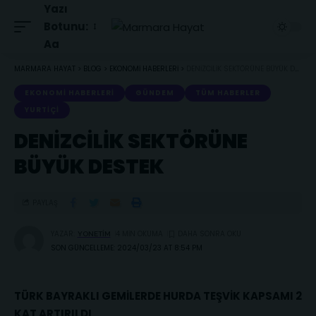
Yazı
Botunu:
Aa
MARMARA HAYAT
>
BLOG
>
EKONOMI HABERLERI
>
DENİZCİLİK SEKTÖRÜNE BÜYÜK DESTEK
EKONOMI HABERLERI
GÜNDEM
TÜM HABERLER
YURTIÇI
DENİZCİLİK SEKTÖRÜNE
BÜYÜK DESTEK
PAYLAŞ
YAZAR:
4 MIN OKUMA
YONETIM
SON GÜNCELLEME: 2024/03/23 AT 8:54 PM
TÜRK BAYRAKLI GEMİLERDE HURDA TEŞVİK KAPSAMI 2
KAT ARTIRILDI