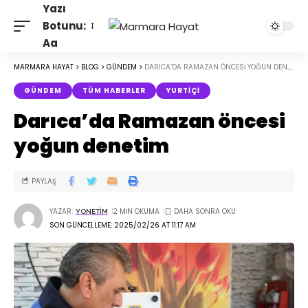
Yazı
Botunu:
Aa
MARMARA HAYAT
>
BLOG
>
GÜNDEM
>
DARICA’DA RAMAZAN ÖNCESI YOĞUN DENETIM
GÜNDEM
TÜM HABERLER
YURTIÇI
Darıca’da Ramazan öncesi
yoğun denetim
PAYLAŞ
YAZAR:
2 MIN OKUMA
YONETIM
SON GÜNCELLEME: 2025/02/26 AT 11:17 AM