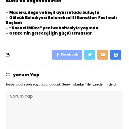
Bunu da beğenebilirsin
Macera, doğa ve keşif aynı rotada buluştu
Gölcük Belediyesi Geleneksel El Sanatları Festivali
Başladı
“Kocaeli Müze” yeni web sitesiyle yayında
Gebze’nin geleceği için güçlü temaslar
Facebook
yorum Yap
E-posta adresiniz yayınlanmayacak.
Gerekli alanlar
*
ile işaretlenmişlerdir