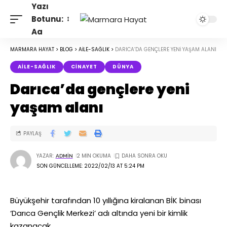
Yazı
Botunu:
Aa
MARMARA HAYAT
>
BLOG
>
AILE-SAĞLIK
>
DARICA’DA GENÇLERE YENI YAŞAM ALANI
AILE-SAĞLIK
CINAYET
DÜNYA
Darıca’da gençlere yeni
yaşam alanı
PAYLAŞ
YAZAR:
2 MIN OKUMA
ADMIN
SON GÜNCELLEME: 2022/02/13 AT 5:24 PM
Büyükşehir tarafından 10 yıllığına kiralanan BİK binası
‘Darıca Gençlik Merkezi’ adı altında yeni bir kimlik
kazanacak