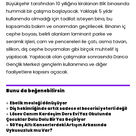
Büyükşehir tarafından 10 yıllığına kiralanan BİK binasında
hummalı bir çalışma başlayacak. Yaklaşık 5 yıldır
kullanımda olmadığı için tadilat isteyen bina, bu
kapsamda bakım ve onarımdan geçirilecek. Binanın iç
cephe boyası, belirli alanların laminant parke ve
seramik işleri, cam ve pencereleri ile çatı, asma tavan,
silikon, dış cephe boyamaları gibi birçok muhtelif iş
yapılacak. Yapılacak olan çalışmalar sonrasında Darıca
Gençlik Merkezi gençlerin kullanımına ve diğer
faaliyetlere kapısını açacak.
Bunu da beğenebilirsin
Ebelik mesleği dönüşüyor
Diş hekimliğinde artık sadece el becerisi yeterli değil
Lösev Canım Kardeşim Ders Evi Yaz Okulunda
Çocuklar Dolu Dolu Bir Yaz Geçiriyor
50 Yaş Altı Kanserlerdeki Artışın Arkasında
Uykusuzluk mu Var?