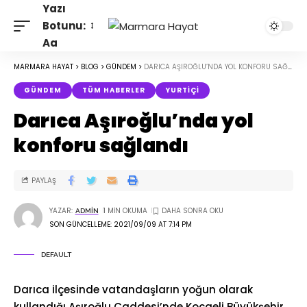
Yazı
Botunu:
Aa
MARMARA HAYAT
>
BLOG
>
GÜNDEM
>
DARICA AŞIROĞLU’NDA YOL KONFORU SAĞLANDI
GÜNDEM
TÜM HABERLER
YURTIÇI
Darıca Aşıroğlu’nda yol
konforu sağlandı
PAYLAŞ
YAZAR:
1 MIN OKUMA
ADMIN
SON GÜNCELLEME: 2021/09/09 AT 7:14 PM
DEFAULT
Darıca ilçesinde vatandaşların yoğun olarak
kullandığı Aşıroğlu Caddesi’nde Kocaeli Büyükşehir