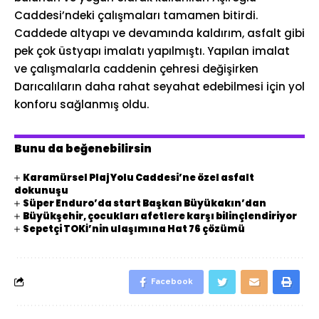
Caddesi’ndeki çalışmaları tamamen bitirdi.
Caddede altyapı ve devamında kaldırım, asfalt gibi
pek çok üstyapı imalatı yapılmıştı. Yapılan imalat
ve çalışmalarla caddenin çehresi değişirken
Darıcalıların daha rahat seyahat edebilmesi için yol
konforu sağlanmış oldu.
Bunu da beğenebilirsin
Karamürsel Plaj Yolu Caddesi’ne özel asfalt
dokunuşu
Süper Enduro’da start Başkan Büyükakın’dan
Büyükşehir, çocukları afetlere karşı bilinçlendiriyor
Sepetçi TOKİ’nin ulaşımına Hat 76 çözümü
Facebook