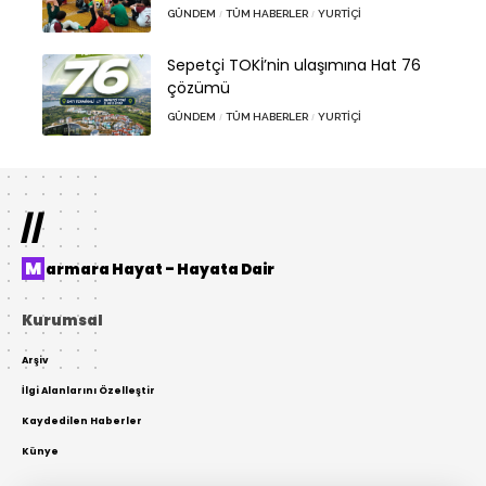
GÜNDEM
TÜM HABERLER
YURTIÇI
Sepetçi TOKİ’nin ulaşımına Hat 76
çözümü
GÜNDEM
TÜM HABERLER
YURTIÇI
//
Marmara Hayat – Hayata Dair
Kurumsal
Arşiv
İlgi Alanlarını Özelleştir
Kaydedilen Haberler
Künye