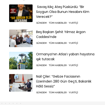
Savaş Kılıç Ateş Püskürdü: “Bir
Soygun Olsa Bunun Hesabını Kim
Verecek?”
GÜNDEM
TÜM HABERLER
YURTIÇI
Beş Başkan Şehit Yılmaz Argon
Caddesi’nde
GÜNDEM
TÜM HABERLER
YURTIÇI
Ormanya’nın Atlas’ı yaban hayatına
ışık tutacak
GÜNDEM
TÜM HABERLER
YURTIÇI
Nail Çiler: “Gebze Faciasının
Üzerinden 280 Gün Geçti, Bakanlık
Hâlâ Sessiz”
GÜNDEM
TÜM HABERLER
YURTIÇI