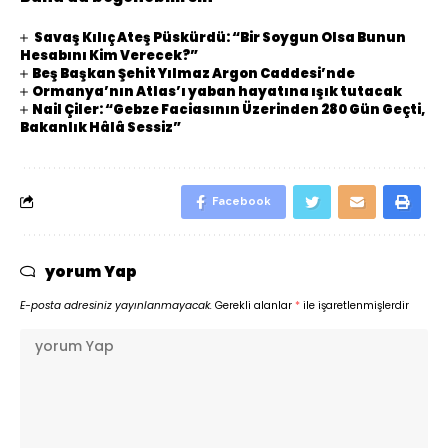
Savaş Kılıç Ateş Püskürdü: “Bir Soygun Olsa Bunun
Hesabını Kim Verecek?”
Beş Başkan Şehit Yılmaz Argon Caddesi’nde
Ormanya’nın Atlas’ı yaban hayatına ışık tutacak
Nail Çiler: “Gebze Faciasının Üzerinden 280 Gün Geçti,
Bakanlık Hâlâ Sessiz”
Facebook
yorum Yap
E-posta adresiniz yayınlanmayacak.
Gerekli alanlar
*
ile işaretlenmişlerdir