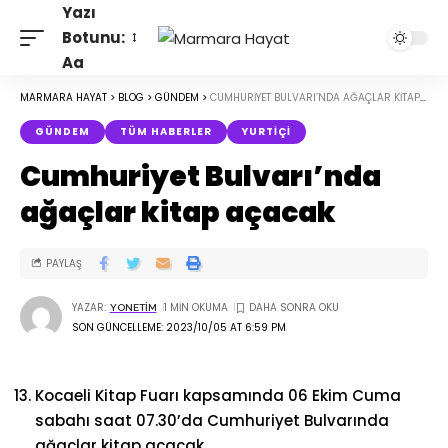
Yazı
Botunu:
Aa
MARMARA HAYAT
>
BLOG
>
GÜNDEM
>
CUMHURIYET BULVARI’NDA AĞAÇLAR KITAP AÇACAK
GÜNDEM
TÜM HABERLER
YURTIÇI
Cumhuriyet Bulvarı’nda
ağaçlar kitap açacak
PAYLAŞ
YAZAR:
1 MIN OKUMA
YONETIM
SON GÜNCELLEME: 2023/10/05 AT 6:59 PM
Kocaeli Kitap Fuarı kapsamında 06 Ekim Cuma
sabahı saat 07.30’da Cumhuriyet Bulvarında
ağaçlar kitap açacak