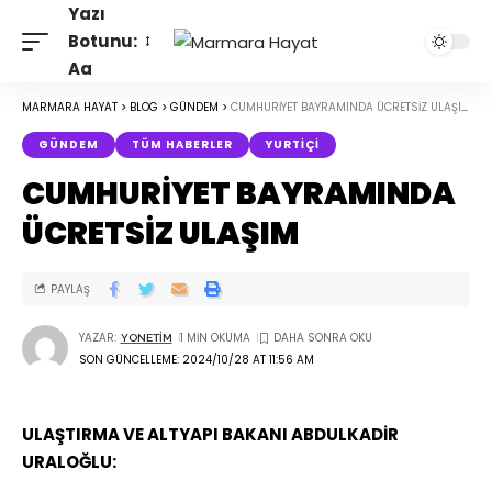
Yazı
Botunu:
Aa
MARMARA HAYAT
>
BLOG
>
GÜNDEM
>
CUMHURİYET BAYRAMINDA ÜCRETSİZ ULAŞIM
GÜNDEM
TÜM HABERLER
YURTIÇI
CUMHURİYET BAYRAMINDA
ÜCRETSİZ ULAŞIM
PAYLAŞ
YAZAR:
1 MIN OKUMA
YONETIM
SON GÜNCELLEME: 2024/10/28 AT 11:56 AM
ULAŞTIRMA VE ALTYAPI BAKANI ABDULKADİR
URALOĞLU: