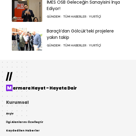
İMES OSB Geleceğin Sanayisini İnşa
Ediyor!
GÜNDEM
TÜM HABERLER
YURTIÇI
Baraçlı’dan Gölcük’teki projelere
yakın takip
GÜNDEM
TÜM HABERLER
YURTIÇI
//
Marmara Hayat – Hayata Dair
Kurumsal
Arşiv
İlgi Alanlarını Özelleştir
Kaydedilen Haberler