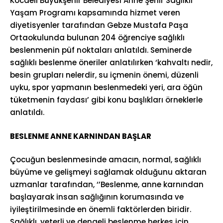
Kocaeli Büyükşehir Belediyesi Anne Şehir Sağlıklı
Yaşam Programı kapsamında hizmet veren
diyetisyenler tarafından Gebze Mustafa Paşa
Ortaokulunda bulunan 204 öğrenciye sağlıklı
beslenmenin püf noktaları anlatıldı. Seminerde
sağlıklı beslenme öneriler anlatılırken ‘kahvaltı nedir,
besin grupları nelerdir, su içmenin önemi, düzenli
uyku, spor yapmanın beslenmedeki yeri, ara öğün
tüketmenin faydası’ gibi konu başlıkları örneklerle
anlatıldı.
BESLENME ANNE KARNINDAN BAŞLAR
Çocuğun beslenmesinde amacın, normal, sağlıklı
büyüme ve gelişmeyi sağlamak olduğunu aktaran
uzmanlar tarafından, ‘’Beslenme, anne karnından
başlayarak insan sağlığının korumasında ve
iyileştirilmesinde en önemli faktörlerden biridir.
Sağlıklı, yeterli ve dengeli beslenme herkes için,