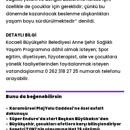
özellikle de çocuklar için gereklidir; çünkü bu
dönemde kazanılacak beslenme alışkanlıkları
yaşam boyu sürdürülmektedir’’ denildi.
DETAYLI BİLGİ
Kocaeli Büyükşehir Belediyesi Anne Şehir Sağlıklı
Yaşam Programına dâhil olmak isteyen; Spor
eğitim, diyetisyen, fizyoterapist, aile ve çocuklara
yönelik faaliyetlerinden faydalanmak isteyen
vatandaşlarımız 0 262 318 27 25 numaralı telefonu
arayabilir.
Bunu da beğenebilirsin
Karamürsel Plaj Yolu Caddesi’ne özel asfalt
dokunuşu
Süper Enduro’da start Başkan Büyükakın’dan
Büyükşehir, çocukları afetlere karşı bilinçlendiriyor
Sepetçi TOKİ’nin ulaşımına Hat 76 çözümü