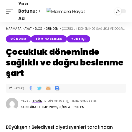
Yazı
Botunu:
Aa
MARMARA HAYAT
>
BLOG
>
GÜNDEM
>
ÇOCUKLUK DÖNEMINDE SAĞLIKLI VE DOĞRU BESLENME ŞART
GÜNDEM
TÜM HABERLER
YURTIÇI
Çocukluk döneminde
sağlıklı ve doğru beslenme
şart
PAYLAŞ
YAZAR:
2 MIN OKUMA
ADMIN
SON GÜNCELLEME: 2022/01/09 AT 6:26 PM
Büyükşehir Belediyesi diyetisyenleri tarafından