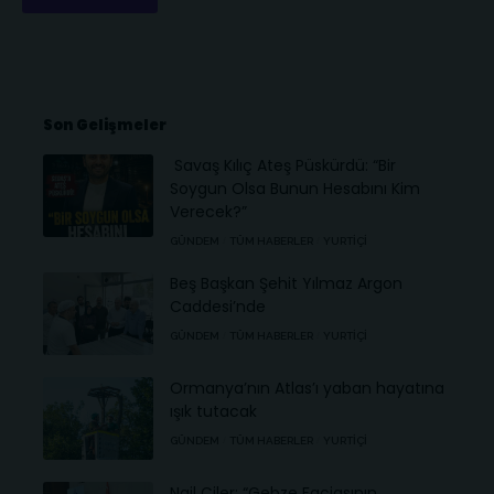
Son Gelişmeler
Savaş Kılıç Ateş Püskürdü: “Bir
Soygun Olsa Bunun Hesabını Kim
Verecek?”
GÜNDEM
TÜM HABERLER
YURTIÇI
Beş Başkan Şehit Yılmaz Argon
Caddesi’nde
GÜNDEM
TÜM HABERLER
YURTIÇI
Ormanya’nın Atlas’ı yaban hayatına
ışık tutacak
GÜNDEM
TÜM HABERLER
YURTIÇI
Nail Çiler: “Gebze Faciasının