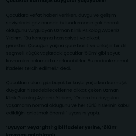
Çocuklar karmaşık duygular yaşayabilir!
Çocuklara vefat haberi verirken, duygu ve gelişim
seviyelerini göz önünde bulundurmanın çok önemli
olduğunu vurgulayan Uzman Klinik Psikolog Aybeniz
Yıldırım, “Bu konuşma hassasiyet ve dikkat
gerektirir. Çocuğun yaşına göre basit ve anlaşılır bir dil
seçmeli. Küçük yaşlardaki çocuklar ‘ölüm’ gibi soyut
kavramları anlamakta zorlanabilirler. Bu nedenle somut
ifadeler tercih edilmeli.” dedi.
Çocukların ölüm gibi büyük bir kaybı yaşarken karmaşık
duygular hissedebileceklerine dikkat çeken Uzman
Klinik Psikolog Aybeniz Yıldırım, “Onlara bu duyguları
yaşamanın normal olduğunu ve her türlü hislerinin kabul
edildiğini anlatmak önemli.” uyarısını yaptı.
‘Uyuyor’ veya ‘gitti’ gibi ifadeler yerine, ‘ölüm’
kavramı anlatılmalı…