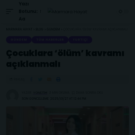
Yazı
Botunu:
Aa
MARMARA HAYAT
>
BLOG
>
GÜNDEM
>
ÇOCUKLARA ‘ÖLÜM’ KAVRAMI AÇIKLANMALI
GÜNDEM
TÜM HABERLER
YURTIÇI
Çocuklara ‘ölüm’ kavramı
açıklanmalı
PAYLAŞ
YAZAR:
3 MIN OKUMA
YONETIM
SON GÜNCELLEME: 2025/01/27 AT 12:44 PM