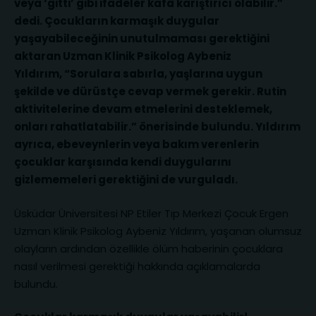
veya ‘gitti’ gibi ifadeler kafa karıştırıcı olabilir.”
dedi.
Çocukların karmaşık duygular
yaşayabileceğinin unutulmaması gerektiğini
aktaran Uzman Klinik Psikolog Aybeniz
Yıldırım, “Sorulara sabırla, yaşlarına uygun
şekilde ve dürüstçe cevap vermek gerekir. Rutin
aktivitelerine devam etmelerini desteklemek,
onları rahatlatabilir.” önerisinde bulundu. Yıldırım
ayrıca, ebeveynlerin veya bakım verenlerin
çocuklar karşısında kendi duygularını
gizlememeleri gerektiğini de vurguladı.
Üsküdar Üniversitesi NP Etiler Tıp Merkezi Çocuk Ergen
Uzman Klinik Psikolog Aybeniz Yıldırım, yaşanan olumsuz
olayların ardından özellikle ölüm haberinin çocuklara
nasıl verilmesi gerektiği hakkında açıklamalarda
bulundu.