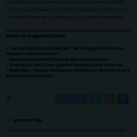
Çocukların kayıp sonrası süreçte nasıl davranacakları
ve ne hissedecekleri zamanla değişebilir. Sabırlı olmak
ve onları dinlemek bu süreçte çok yardımcı olacaktır.”
Bunu da beğenebilirsin
Savaş Kılıç Ateş Püskürdü: “Bir Soygun Olsa Bunun
Hesabını Kim Verecek?”
Beş Başkan Şehit Yılmaz Argon Caddesi’nde
Ormanya’nın Atlas’ı yaban hayatına ışık tutacak
Nail Çiler: “Gebze Faciasının Üzerinden 280 Gün Geçti,
Bakanlık Hâlâ Sessiz”
Facebook
yorum Yap
E-posta adresiniz yayınlanmayacak.
Gerekli alanlar
*
ile işaretlenmişlerdir