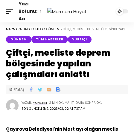
Yazı
Botunu:
Aa
MARMARA HAYAT
>
BLOG
>
GÜNDEM
>
ÇIFTÇI, MECLISTE DEPREM BÖLGESINDE YAPILAN ÇALIŞMALARI ANLATTI
GÜNDEM
TÜM HABERLER
YURTIÇI
Çiftçi, mecliste deprem
bölgesinde yapılan
çalışmaları anlattı
PAYLAŞ
YAZAR:
2 MIN OKUMA
YONETIM
SON GÜNCELLEME: 2023/03/02 AT 7:37 AM
Çayırova Belediyesi’nin Mart ayı olağan meclis