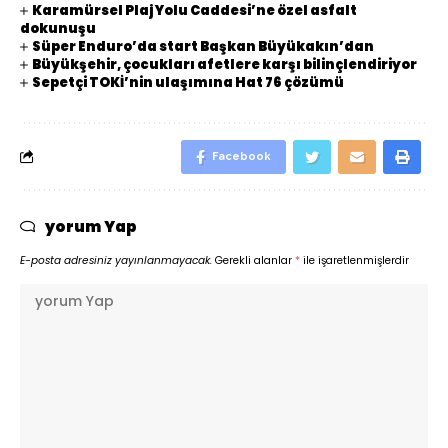
Karamürsel Plaj Yolu Caddesi’ne özel asfalt
dokunuşu
Süper Enduro’da start Başkan Büyükakın’dan
Büyükşehir, çocukları afetlere karşı bilinçlendiriyor
Sepetçi TOKİ’nin ulaşımına Hat 76 çözümü
Facebook
yorum Yap
E-posta adresiniz yayınlanmayacak.
Gerekli alanlar
*
ile işaretlenmişlerdir