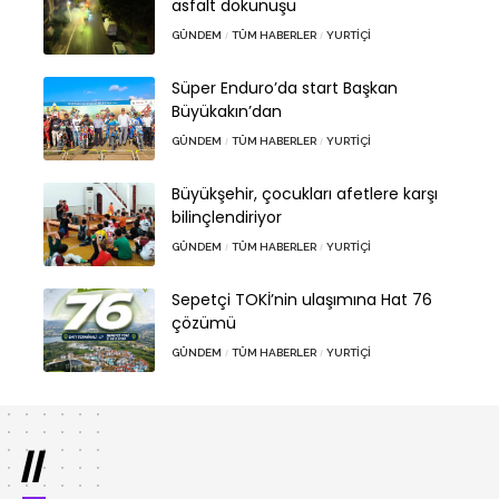
asfalt dokunuşu
GÜNDEM
TÜM HABERLER
YURTIÇI
Süper Enduro’da start Başkan
Büyükakın’dan
GÜNDEM
TÜM HABERLER
YURTIÇI
Büyükşehir, çocukları afetlere karşı
bilinçlendiriyor
GÜNDEM
TÜM HABERLER
YURTIÇI
Sepetçi TOKİ’nin ulaşımına Hat 76
çözümü
GÜNDEM
TÜM HABERLER
YURTIÇI
//