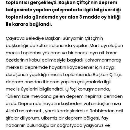
toplantısı gerçekleşti.
Başkan Çiftçi’nin deprem
bölgesinde yapılan çalışmalarla ilgili bilgi verdiği
toplantıda g
ündemde yer alan 3 madde oy birliği
ile karara bağlandı.
Çayırova Belediye Başkanı Bünyamin Çiftçi’nin
başkanlığında kültür salonunda yapılan Mart ayı olağan
meclis toplantısı yoklama ve bir önceki aya ait karar
özetlerinin kabul edilmesiyle başladı. Kahramanmaraş
merkezli depremde hayatını kaybedenler için saygı
duruşunun yapıldığı meclis toplantısında Başkan Çiftçi,
deprem anından itibaren yapılan çalışmalarla ilgili
meclis üyelerini bilgilendirdi. Çiftçi konuşmasında,
“Ülkemizde meydana gelen deprem hepimizi derinden
üzdü. Depremde hayatını kaybeden vatandaşlarımıza
Allah’tan rahmet , yaralı kardeşlerimize Rabbimden acil
şifalar diliyorum. Ülkemiz bir deprem bölgesi, fay
hatlarının bulunduğu bir coğrafyada yaşıyoruz ve