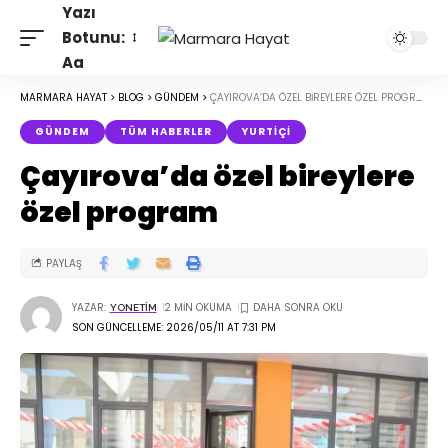
Yazı
Botunu:
Aa
MARMARA HAYAT
>
BLOG
>
GÜNDEM
>
ÇAYIROVA’DA ÖZEL BIREYLERE ÖZEL PROGRAM
GÜNDEM
TÜM HABERLER
YURTIÇI
Çayırova’da özel bireylere
özel program
PAYLAŞ
YAZAR:
2 MIN OKUMA
YONETIM
SON GÜNCELLEME: 2026/05/11 AT 7:31 PM