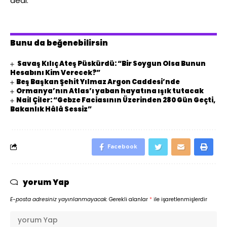
dedi.
Bunu da beğenebilirsin
Savaş Kılıç Ateş Püskürdü: “Bir Soygun Olsa Bunun
Hesabını Kim Verecek?”
Beş Başkan Şehit Yılmaz Argon Caddesi’nde
Ormanya’nın Atlas’ı yaban hayatına ışık tutacak
Nail Çiler: “Gebze Faciasının Üzerinden 280 Gün Geçti,
Bakanlık Hâlâ Sessiz”
Facebook
yorum Yap
E-posta adresiniz yayınlanmayacak.
Gerekli alanlar
*
ile işaretlenmişlerdir