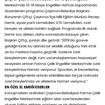
Merkezi’nde 10-16 Mayıs Engelliler Haftası kapsamında
düzenlenen programa Çayırova Belediye Başkanı
Bünyamin Çiftçi, Çayırova İlçe Milli Eğitim Müdürü Recep
Demir, siyasi parti temsilcileri, STK temsilcileri, özel
bireyler ve aileleri katılım sağladı. Programda ilk olarak
Demir söz alırken, daha sonrasında kürsüye çıkan
Başkan Çiftçi, şunları dile getirdi; “2019’da göreve
geldiğimizde bu alanda bir eksiklik olduğunu fark ettik
ve bu merkezi hayata geçirdik. Sadece özel
bireylerimizin değil, tüm vatandaşlarımızın hassasiyet
seviyesini artıran Fatma Çelik Engelliler Merkezi’nde özel
bireylerimize hizmet veriyoruz. Spordan, el becerilerine,
kişisel gelişimlerini artıran etkinliklerden birçok noktada
özel bireylerimize ve ailelerine hizmet veriyoruz.”
EN ÖZEL EL EMEĞİ ESERLER
Konuşmaların ardından Çayırova Belediyesi Fatma Çelik
Engelliler Merkezi’nde eğitim alan özel bireylerden
oluşan folklor ekibinin gösterisi ve şiir dinletisinin