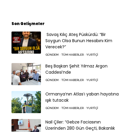
Son Gelişmeler
Savaş Kılıç Ateş Püskürdü: “Bir
Soygun Olsa Bunun Hesabını Kim
Verecek?”
GÜNDEM
TÜM HABERLER
YURTIÇI
Beş Başkan Şehit Yılmaz Argon
Caddesi’nde
GÜNDEM
TÜM HABERLER
YURTIÇI
Ormanya’nın Atlas’ı yaban hayatına
ışık tutacak
GÜNDEM
TÜM HABERLER
YURTIÇI
Nail Çiler: “Gebze Faciasının
Üzerinden 280 Gün Geçti, Bakanlık