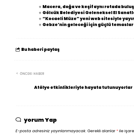
Macera, doğa ve keşif aynı rotada bulu
Gölcük Belediyesi Geleneksel El Sanatla
“Kocaeli Müze” yeni web sitesiyle yay
Gebze’nin geleceği için güçlü temaslar
Bu haberi paylaş
ÖNCEKI HABER
Atölye etkinlikleriyle hayata tutunuyorlar
yorum Yap
E-posta adresiniz yayınlanmayacak.
Gerekli alanlar
*
ile işar