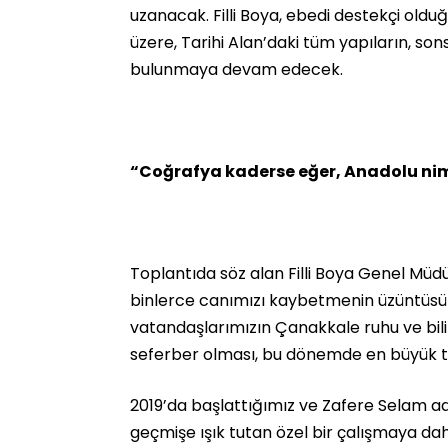
uzanacak. Filli Boya, ebedi destekçi oldu
üzere, Tarihi Alan’daki tüm yapıların, s
bulunmaya devam edecek.
“Coğrafya kaderse eğer, Anadolu nim
Toplantıda söz alan Filli Boya Genel Müd
binlerce canımızı kaybetmenin üzüntüsü
vatandaşlarımızın Çanakkale ruhu ve bilin
seferber olması, bu dönemde en büyük te
2019’da başlattığımız ve Zafere Selam adı
geçmişe ışık tutan özel bir çalışmaya dah