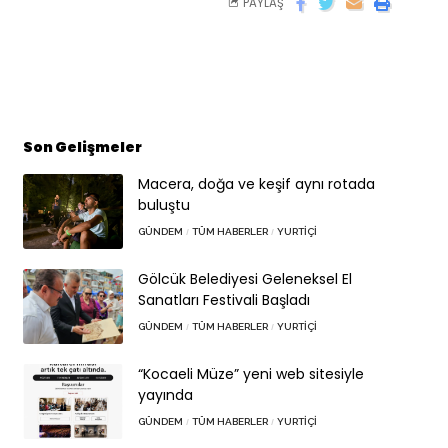
PAYLAŞ
Son Gelişmeler
Macera, doğa ve keşif aynı rotada
buluştu
GÜNDEM
TÜM HABERLER
YURTIÇI
Gölcük Belediyesi Geleneksel El
Sanatları Festivali Başladı
GÜNDEM
TÜM HABERLER
YURTIÇI
“Kocaeli Müze” yeni web sitesiyle
yayında
GÜNDEM
TÜM HABERLER
YURTIÇI