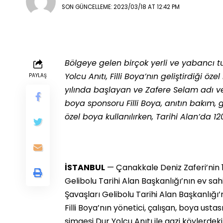
SON GÜNCELLEME: 2023/03/18 AT 12:42 PM
Bölgeye gelen birçok yerli ve yabancı tu
Yolcu Anıtı, Filli Boya’nın geliştirdiği
PAYLAŞ
yılında başlayan ve Zafere Selam adı v
boya sponsoru Filli Boya, anıtın bakım, g
özel boya kullanılırken, Tarihi Alan’da 1
İSTANBUL
— Çanakkale Deniz Zaferi’nin 1
Gelibolu Tarihi Alan Başkanlığı’nın ev sah
Şavaşları Gelibolu Tarihi Alan Başkanlığı
Filli Boya’nın yönetici, çalışan, boya ust
simgesi Dur Yolcu Anıtı ile gazi köylerde