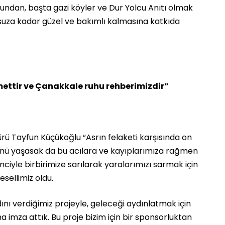
ğundan, başta gazi köyler ve Dur Yolcu Anıtı olmak
onsuza kadar güzel ve bakımlı kalmasına katkıda
ettir ve Çanakkale ruhu rehberimizdir”
ürü Tayfun Küçükoğlu “Asrın felaketi karşısında on
nü yaşasak da bu acılara ve kayıplarımıza rağmen
ciyle birbirimize sarılarak yaralarımızı sarmak için
sellimiz oldu.
nı verdiğimiz projeyle, geleceği aydınlatmak için
a imza attık. Bu proje bizim için bir sponsorluktan