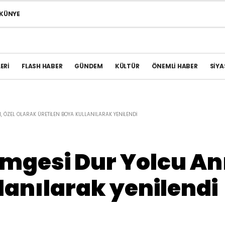
KÜNYE
ERI
FLASH HABER
GÜNDEM
KÜLTÜR
ÖNEMLI HABER
SIYA
, ÖZEL OLARAK ÜRETILEN BOYA KULLANILARAK YENILENDI
mgesi Dur Yolcu Anıt
lanılarak yenilendi