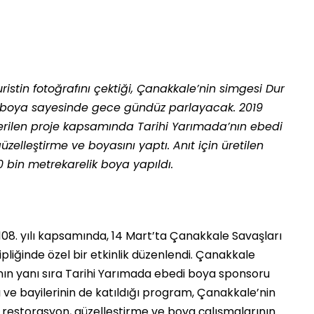
ristin fotoğrafını çektiği, Çanakkale’nin simgesi Dur
 özel boya sayesinde gece gündüz parlayacak. 2019
erilen proje kapsamında Tarihi Yarımada’nın ebedi
üzelleştirme ve boyasını yaptı. Anıt için üretilen
20 bin metrekarelik boya yapıldı
.
08. yılı kapsamında, 14 Mart’ta Çanakkale Savaşları
ipliğinde özel bir etkinlik düzenlendi. Çanakkale
’nın yanı sıra Tarihi Yarımada ebedi boya sponsoru
ası ve bayilerinin de katıldığı program, Çanakkale’nin
ki restorasyon, güzelleştirme ve boya çalışmalarının