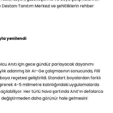
e Destanı Tanıtım Merkezi ve şehitliklerin rehber
yla yenilendi
olcu Anıtı için gece gündüz parlayacak dayanımı
 aylık adanmış bir Ar-Ge çalışmasının sonucunda, Filli
oya reçetesi geliştirildi. Standart boyalardan farklı
girerek 4-5 milimetre kalınlığındaki uygulamalarda
açılabiliyor. Her türlü hava şartında Anıt’ın defalarca
i değiştirmeden daha görünür hale gelmesini