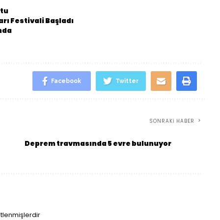
ştu
rı Festivali Başladı
ında
Facebook
Twitter
SONRAKI HABER
Deprem travmasında 5 evre bulunuyor
etlenmişlerdir