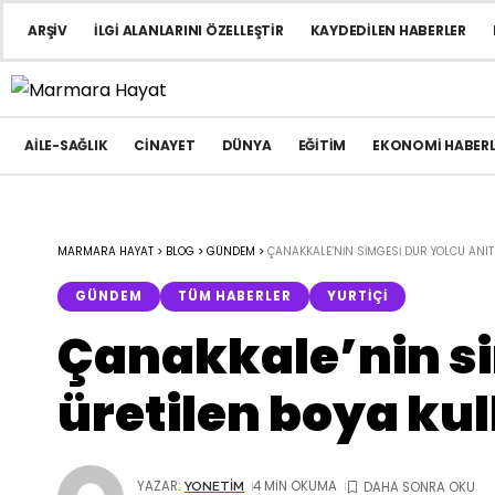
ARŞIV
İLGI ALANLARINI ÖZELLEŞTIR
KAYDEDILEN HABERLER
AILE-SAĞLIK
CINAYET
DÜNYA
EĞITIM
EKONOMI HABERL
MARMARA HAYAT
>
BLOG
>
GÜNDEM
>
ÇANAKKALE’NIN SIMGESI DUR YOLCU ANITI
GÜNDEM
TÜM HABERLER
YURTIÇI
Çanakkale’nin si
üretilen boya kul
YAZAR:
4 MIN OKUMA
YONETIM