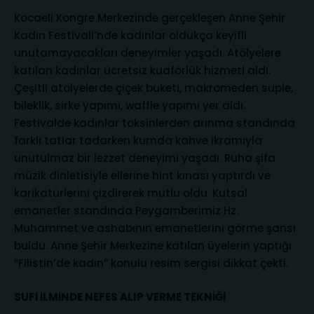
Kocaeli Kongre Merkezinde gerçekleşen Anne Şehir
Kadın Festivali’nde kadınlar oldukça keyifli
unutamayacakları deneyimler yaşadı. Atölyelere
katılan kadınlar ücretsiz kuaförlük hizmeti aldı.
Çeşitli atölyelerde çiçek buketi, makromeden suple,
bileklik, sirke yapımı, waffle yapımı yer aldı.
Festivalde kadınlar toksinlerden arınma standında
farklı tatlar tadarken kumda kahve ikramıyla
unutulmaz bir lezzet deneyimi yaşadı. Ruha şifa
müzik dinletisiyle ellerine hint kınası yaptırdı ve
karikatürlerini çizdirerek mutlu oldu. Kutsal
emanetler standında Peygamberimiz Hz.
Muhammet ve ashabının emanetlerini görme şansı
buldu. Anne Şehir Merkezine katılan üyelerin yaptığı
“Filistin’de kadın” konulu resim sergisi dikkat çekti.
SUFİ İLMİNDE NEFES ALIP VERME TEKNİĞİ