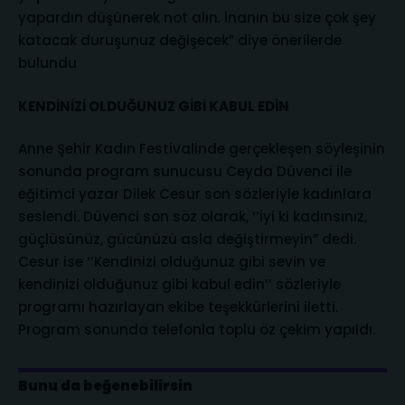
yapardın düşünerek not alın. İnanın bu size çok şey
katacak duruşunuz değişecek” diye önerilerde
bulundu
KENDİNİZİ OLDUĞUNUZ GİBİ KABUL EDİN
Anne Şehir Kadın Festivalinde gerçekleşen söyleşinin
sonunda program sunucusu Ceyda Düvenci ile
eğitimci yazar Dilek Cesur son sözleriyle kadınlara
seslendi. Düvenci son söz olarak, ‘’İyi ki kadınsınız,
güçlüsünüz, gücünüzü asla değiştirmeyin” dedi.
Cesur ise ‘’Kendinizi olduğunuz gibi sevin ve
kendinizi olduğunuz gibi kabul edin’’ sözleriyle
programı hazırlayan ekibe teşekkürlerini iletti.
Program sonunda telefonla toplu öz çekim yapıldı.
Bunu da beğenebilirsin