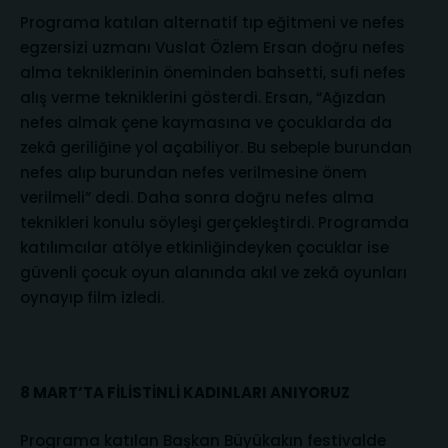
Programa katılan alternatif tıp eğitmeni ve nefes
egzersizi uzmanı Vuslat Özlem Ersan doğru nefes
alma tekniklerinin öneminden bahsetti, sufi nefes
alış verme tekniklerini gösterdi. Ersan, “Ağızdan
nefes almak çene kaymasına ve çocuklarda da
zekâ geriliğine yol açabiliyor. Bu sebeple burundan
nefes alıp burundan nefes verilmesine önem
verilmeli” dedi. Daha sonra doğru nefes alma
teknikleri konulu söyleşi gerçekleştirdi. Programda
katılımcılar atölye etkinliğindeyken çocuklar ise
güvenli çocuk oyun alanında akıl ve zekâ oyunları
oynayıp film izledi.
8 MART’TA FİLİSTİNLİ KADINLARI ANIYORUZ
Programa katılan Başkan Büyükakın festivalde