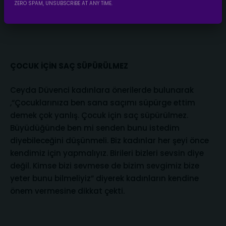
ZERO SPAM, UNSUBSCRIBE AT ANY TIME.
gerektiğinde elini tutabilmeli, gerektiğinde de elini
bırakabilmeli” dedi.
ÇOCUK İÇİN SAÇ SÜPÜRÜLMEZ
Ceyda Düvenci kadınlara önerilerde bulunarak
,“Çocuklarınıza ben sana saçımı süpürge ettim
demek çok yanlış. Çocuk için saç süpürülmez.
Büyüdüğünde ben mi senden bunu istedim
diyebileceğini düşünmeli. Biz kadınlar her şeyi önce
kendimiz için yapmalıyız. Birileri bizleri sevsin diye
değil. Kimse bizi sevmese de bizim sevgimiz bize
yeter bunu bilmeliyiz” diyerek kadınların kendine
önem vermesine dikkat çekti.