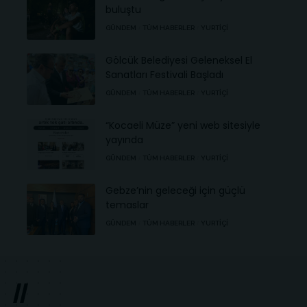
buluştu
GÜNDEM
TÜM HABERLER
YURTIÇI
Gölcük Belediyesi Geleneksel El
Sanatları Festivali Başladı
GÜNDEM
TÜM HABERLER
YURTIÇI
“Kocaeli Müze” yeni web sitesiyle
yayında
GÜNDEM
TÜM HABERLER
YURTIÇI
Gebze’nin geleceği için güçlü
temaslar
GÜNDEM
TÜM HABERLER
YURTIÇI
//