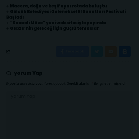
Macera, doğa ve keşif aynı rotada buluştu
Gölcük Belediyesi Geleneksel El Sanatları Festivali
Başladı
“Kocaeli Müze” yeni web sitesiyle yayında
Gebze’nin geleceği için güçlü temaslar
Facebook
yorum Yap
E-posta adresiniz yayınlanmayacak.
Gerekli alanlar
*
ile işaretlenmişlerdir