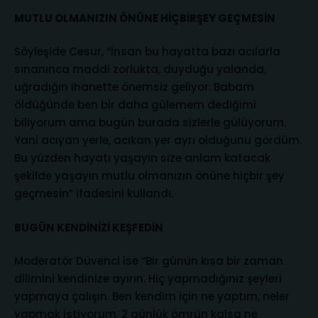
MUTLU OLMANIZIN ÖNÜNE HİÇBİRŞEY GEÇMESİN
Söyleşide Cesur, “İnsan bu hayatta bazı acılarla
sınanınca maddi zorlukta, duyduğu yalanda,
uğradığın ihanette önemsiz geliyor. Babam
öldüğünde ben bir daha gülemem dediğimi
biliyorum ama bugün burada sizlerle gülüyorum.
Yani acıyan yerle, acıkan yer ayrı olduğunu gördüm.
Bu yüzden hayatı yaşayın size anlam katacak
şekilde yaşayın mutlu olmanızın önüne hiçbir şey
geçmesin” ifadesini kullandı.
BUGÜN KENDİNİZİ KEŞFEDİN
Moderatör Düvenci ise “Bir günün kısa bir zaman
dilimini kendinize ayırın. Hiç yapmadığınız şeyleri
yapmaya çalışın. Ben kendim için ne yaptım, neler
yapmak istiyorum. 2 günlük ömrün kalsa ne