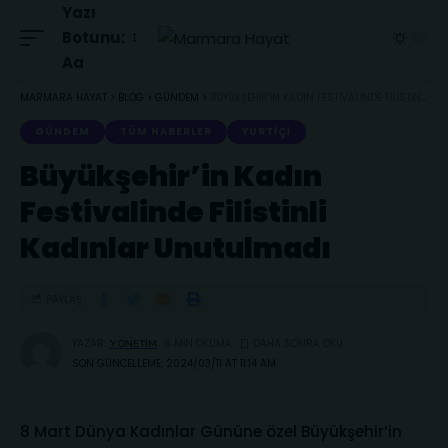
Yazı
Botunu:
Aa
MARMARA HAYAT
>
BLOG
>
GÜNDEM
>
BÜYÜKŞEHIR’IN KADIN FESTIVALINDE FILISTINLI KADINLAR UNUTULMADI
GÜNDEM
TÜM HABERLER
YURTIÇI
Büyükşehir’in Kadın
Festivalinde Filistinli
Kadınlar Unutulmadı
PAYLAŞ
YAZAR:
6 MIN OKUMA
YONETIM
SON GÜNCELLEME: 2024/03/11 AT 11:14 AM
8 Mart Dünya Kadınlar Gününe özel Büyükşehir’in