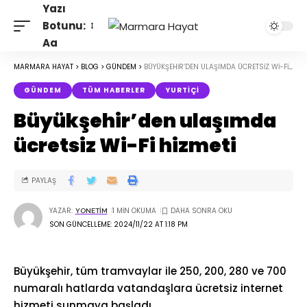
Yazı
Botunu:
Aa
MARMARA HAYAT
>
BLOG
>
GÜNDEM
>
BÜYÜKŞEHIR’DEN ULAŞIMDA ÜCRETSIZ WI-FI HIZMETI
GÜNDEM
TÜM HABERLER
YURTIÇI
Büyükşehir’den ulaşımda
ücretsiz Wi-Fi hizmeti
PAYLAŞ
YAZAR:
1 MIN OKUMA
YONETIM
SON GÜNCELLEME: 2024/11/22 AT 1:18 PM
Büyükşehir, tüm tramvaylar ile 250, 200, 280 ve 700
numaralı hatlarda vatandaşlara ücretsiz internet
hizmeti sunmaya başladı