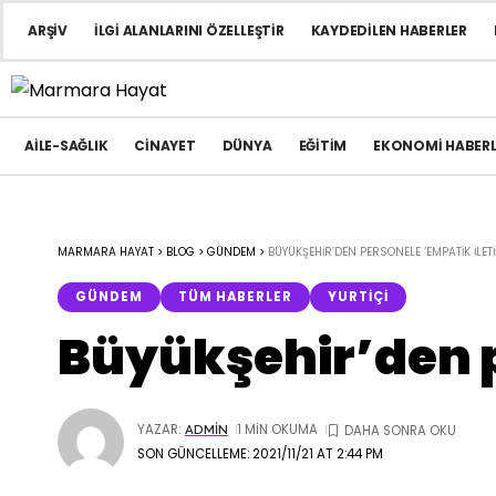
ARŞIV
İLGI ALANLARINI ÖZELLEŞTIR
KAYDEDILEN HABERLER
AILE-SAĞLIK
CINAYET
DÜNYA
EĞITIM
EKONOMI HABERL
MARMARA HAYAT
>
BLOG
>
GÜNDEM
>
BÜYÜKŞEHIR’DEN PERSONELE ’EMPATIK ILETIŞ
GÜNDEM
TÜM HABERLER
YURTIÇI
Büyükşehir’den p
YAZAR:
1 MIN OKUMA
ADMIN
SON GÜNCELLEME: 2021/11/21 AT 2:44 PM