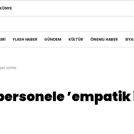
KÜNYE
ERI
FLASH HABER
GÜNDEM
KÜLTÜR
ÖNEMLI HABER
SIYA
IM’ EĞITIMI
ersonele ’empatik i