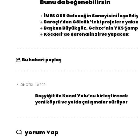
Bunu da beğenebilirsin
İMES OSB Geleceğin Sanayisini İnşa Edi
Baraçlı’dan Gölcük’teki projelere yakın
Başkan Büyükgöz, Gebze’nin YKS Şampi
Kocaeli’de adrenalin zirve yapacak
Bu haberi paylaş
ÖNCEKI HABER
Başyiğit ile Kanal Yolu’nu birleştirecek
yeni köprü ve yolda çalışmalar sürüyor
yorum Yap