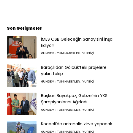
Son Gelişmeler
İMES OSB Geleceğin Sanayisini İnşa
Ediyor!
GÜNDEM
TÜM HABERLER
YURTIÇI
Baraçlı’dan Gölcük’teki projelere
yakın takip
GÜNDEM
TÜM HABERLER
YURTIÇI
Başkan Büyükgöz, Gebze’nin YKS
Şampiyonlarını Ağırladı
GÜNDEM
TÜM HABERLER
YURTIÇI
Kocaeli’de adrenalin zirve yapacak
GÜNDEM
TÜM HABERLER
YURTIÇI