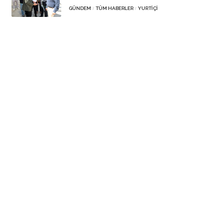
GÜNDEM
TÜM HABERLER
YURTIÇI