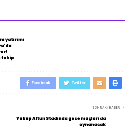
m yatırımı
ya’da
yor!
 takip
Facebook
Twitter
SONRAKI HABER
Yakup Altun Stadında gece maçları da
oynanacak