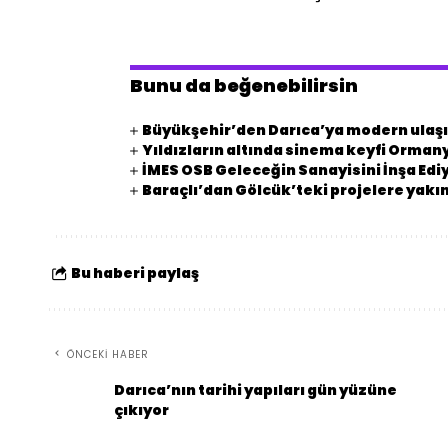
Bunu da beğenebilirsin
Büyükşehir’den Darıca’ya modern ulaşı
Yıldızların altında sinema keyfi Orman
İMES OSB Geleceğin Sanayisini İnşa Edi
Baraçlı’dan Gölcük’teki projelere yakın
Bu haberi paylaş
ÖNCEKI HABER
Darıca’nın tarihi yapıları gün yüzüne
çıkıyor