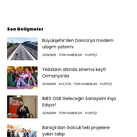
Son Gelişmeler
Büyükşehir’den Darıca’ya modern
ulaşım yatırımı
GÜNDEM
TÜM HABERLER
YURTIÇI
Yıldızların altında sinema keyfi
Ormanya’da
GÜNDEM
KÜLTÜR
TÜM HABERLER
YURTIÇI
İMES OSB Geleceğin Sanayisini İnşa
Ediyor!
GÜNDEM
TÜM HABERLER
YURTIÇI
Baraçlı’dan Gölcük’teki projelere
yakın takip