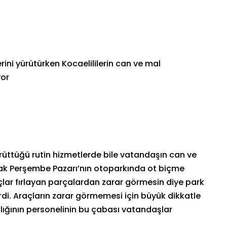
ini yürütürken Kocaelililerin can ve mal
yor
rüttüğü rutin hizmetlerde bile vatandaşın can ve
rak Perşembe Pazarı’nın otoparkında ot biçme
açlar fırlayan parçalardan zarar görmesin diye park
di. Araçların zarar görmemesi için büyük dikkatle
lığının personelinin bu çabası vatandaşlar