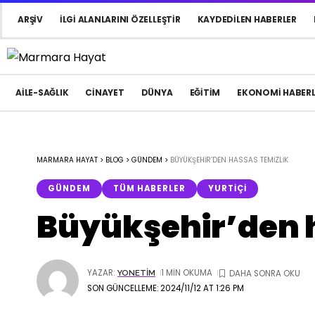
ARŞIV
İLGI ALANLARINI ÖZELLEŞTIR
KAYDEDILEN HABERLER
AILE-SAĞLIK
CINAYET
DÜNYA
EĞITIM
EKONOMI HABERL
MARMARA HAYAT
>
BLOG
>
GÜNDEM
>
BÜYÜKŞEHIR’DEN HASSAS TEMIZLIK
GÜNDEM
TÜM HABERLER
YURTIÇI
Büyükşehir’den 
YAZAR:
1 MIN OKUMA
YONETIM
SON GÜNCELLEME: 2024/11/12 AT 1:26 PM