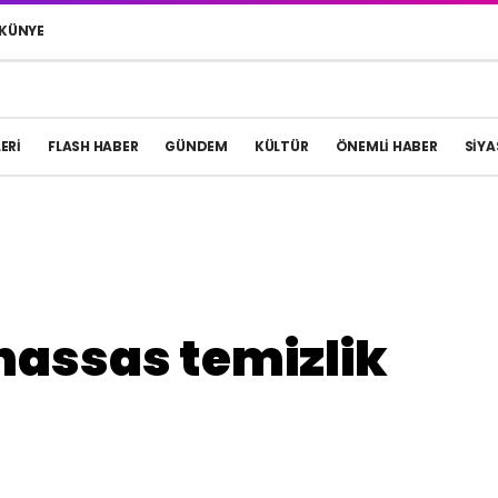
KÜNYE
ERI
FLASH HABER
GÜNDEM
KÜLTÜR
ÖNEMLI HABER
SIYA
hassas temizlik