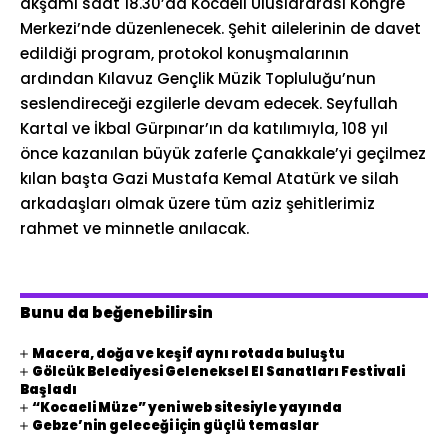
akşamı saat 18.30’da Kocaeli Uluslararası Kongre
Merkezi’nde düzenlenecek. Şehit ailelerinin de davet
edildiği program, protokol konuşmalarının
ardından Kılavuz Gençlik Müzik Topluluğu’nun
seslendireceği ezgilerle devam edecek. Seyfullah
Kartal ve İkbal Gürpınar’ın da katılımıyla, 108 yıl
önce kazanılan büyük zaferle Çanakkale’yi geçilmez
kılan başta Gazi Mustafa Kemal Atatürk ve silah
arkadaşları olmak üzere tüm aziz şehitlerimiz
rahmet ve minnetle anılacak.
Bunu da beğenebilirsin
Macera, doğa ve keşif aynı rotada buluştu
Gölcük Belediyesi Geleneksel El Sanatları Festivali
Başladı
“Kocaeli Müze” yeni web sitesiyle yayında
Gebze’nin geleceği için güçlü temaslar