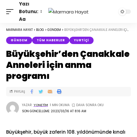
Yazı
Botunu:
Aa
MARMARA HAYAT
>
BLOG
>
GÜNDEM
>
BÜYÜKŞEHIR’DEN ÇANAKKALE ANNELERI IÇIN ANMA PROGRAMI
GÜNDEM
TÜM HABERLER
YURTIÇI
Büyükşehir’den Çanakkale
Anneleri için anma
programı
PAYLAŞ
YAZAR:
1 MIN OKUMA
YONETIM
SON GÜNCELLEME: 2023/03/16 AT 8:16 AM
Büyükşehir, büyük zaferin 108. yıldönümünde kınalı