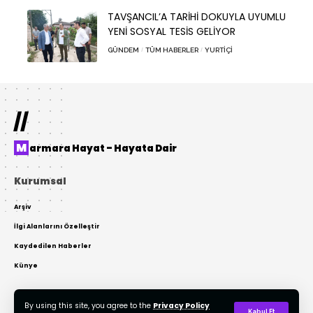
TAVŞANCIL’A TARİHİ DOKUYLA UYUMLU
YENİ SOSYAL TESİS GELİYOR
GÜNDEM
TÜM HABERLER
YURTIÇI
//
Marmara Hayat – Hayata Dair
Kurumsal
Arşiv
İlgi Alanlarını Özelleştir
Kaydedilen Haberler
Künye
By using this site, you agree to the
Privacy Policy
© 2022 Tasarım: AKTOR Bilişim. Tüm Hakları Gizlidir. Kaynak Gösterilmeden
Kabul Et