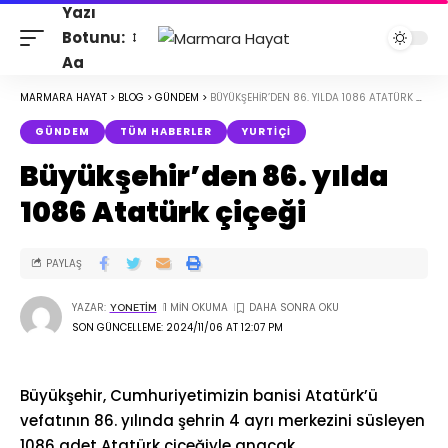
Yazı
Botunu:
Aa
MARMARA HAYAT
>
BLOG
>
GÜNDEM
>
BÜYÜKŞEHIR’DEN 86. YILDA 1086 ATATÜRK ÇIÇEĞI
GÜNDEM
TÜM HABERLER
YURTIÇI
Büyükşehir’den 86. yılda
1086 Atatürk çiçeği
PAYLAŞ
YAZAR:
1 MIN OKUMA
YONETIM
SON GÜNCELLEME: 2024/11/06 AT 12:07 PM
Büyükşehir, Cumhuriyetimizin banisi Atatürk’ü
vefatının 86. yılında şehrin 4 ayrı merkezini süsleyen
1086 adet Atatürk çiçeğiyle anacak