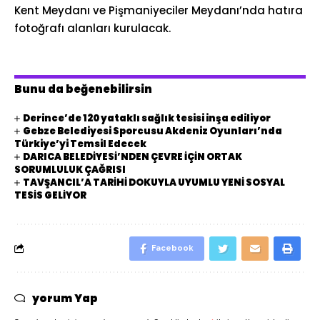
Kent Meydanı ve Pişmaniyeciler Meydanı’nda hatıra
fotoğrafı alanları kurulacak.
Bunu da beğenebilirsin
Derince’de 120 yataklı sağlık tesisi inşa ediliyor
Gebze Belediyesi Sporcusu Akdeniz Oyunları’nda
Türkiye’yi Temsil Edecek
DARICA BELEDİYESİ’NDEN ÇEVRE İÇİN ORTAK
SORUMLULUK ÇAĞRISI
TAVŞANCIL’A TARİHİ DOKUYLA UYUMLU YENİ SOSYAL
TESİS GELİYOR
Facebook
yorum Yap