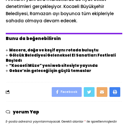
denetimleri gerçekleşiyor. Kocaeli Büyükşehir
Belediyesi, Ramazan ayı boyunca tüm ekipleriyle
sahada olmaya devam edecek.
Bunu da beğenebilirsin
Macera, doğa ve keşif aynı rotada buluştu
Gölcük Belediyesi Geleneksel El Sanatları Festivali
Başladı
“Kocaeli Müze” yeni web sitesiyle yayında
Gebze’nin geleceği için güçlü temaslar
Facebook
yorum Yap
E-posta adresiniz yayınlanmayacak.
Gerekli alanlar
*
ile işaretlenmişlerdir