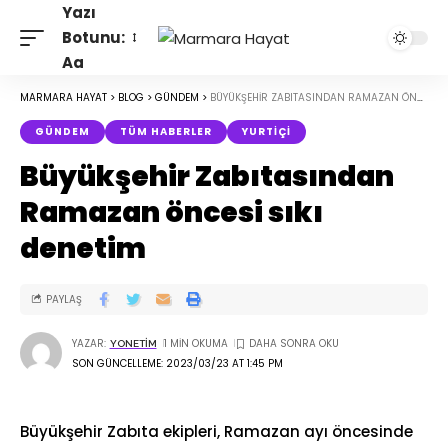
Yazı
Botunu:
Aa
MARMARA HAYAT
>
BLOG
>
GÜNDEM
>
BÜYÜKŞEHIR ZABITASINDAN RAMAZAN ÖNCESI SIKI DENETIM
GÜNDEM
TÜM HABERLER
YURTIÇI
Büyükşehir Zabıtasından
Ramazan öncesi sıkı
denetim
PAYLAŞ
YAZAR:
1 MIN OKUMA
YONETIM
SON GÜNCELLEME: 2023/03/23 AT 1:45 PM
Büyükşehir Zabıta ekipleri, Ramazan ayı öncesinde