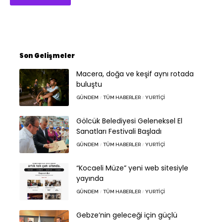
Son Gelişmeler
Macera, doğa ve keşif aynı rotada
buluştu
GÜNDEM
TÜM HABERLER
YURTIÇI
Gölcük Belediyesi Geleneksel El
Sanatları Festivali Başladı
GÜNDEM
TÜM HABERLER
YURTIÇI
“Kocaeli Müze” yeni web sitesiyle
yayında
GÜNDEM
TÜM HABERLER
YURTIÇI
Gebze’nin geleceği için güçlü