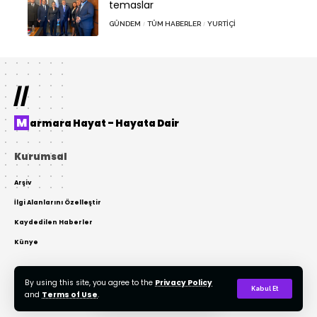
temaslar
GÜNDEM
TÜM HABERLER
YURTIÇI
//
Marmara Hayat – Hayata Dair
Kurumsal
Arşiv
İlgi Alanlarını Özelleştir
Kaydedilen Haberler
Künye
By using this site, you agree to the
Privacy Policy
© 2022 Tasarım: AKTOR Bilişim. Tüm Hakları Gizlidir. Kaynak Gösterilmeden
Kabul Et
and
Terms of Use
.
Kopyalanamaz.