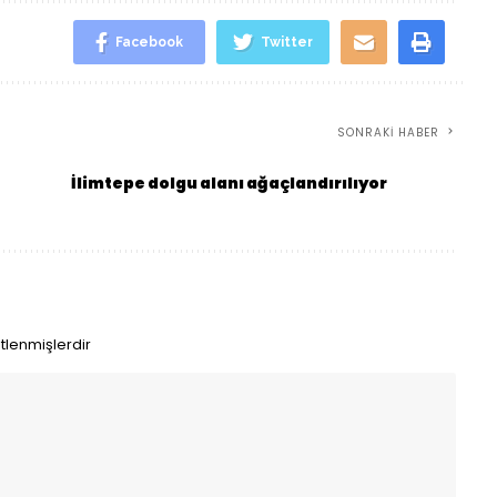
Facebook
Twitter
SONRAKI HABER
İlimtepe dolgu alanı ağaçlandırılıyor
etlenmişlerdir