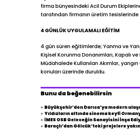
firma bünyesindeki Acil Durum Ekiplerine
tarafından firmanın üretim tesislerinde g
4 GÜNLÜK UYGULAMALI EĞİTİM
4 gün süren eğitimlerde; Yanma ve Yangı
Kişisel Korunma Donanımları, Kapalı ve
Müdahalede Kullanılan Akımlar, yangın
konuları üzerinde duruldu.
Bunu da beğenebilirsin
Büyükşehir’den Darıca’ya modern ulaşı
Yıldızların altında sinema keyfi Orman
İMES OSB Geleceğin Sanayisini İnşa Edi
Baraçlı’dan Gölcük’teki projelere yakın