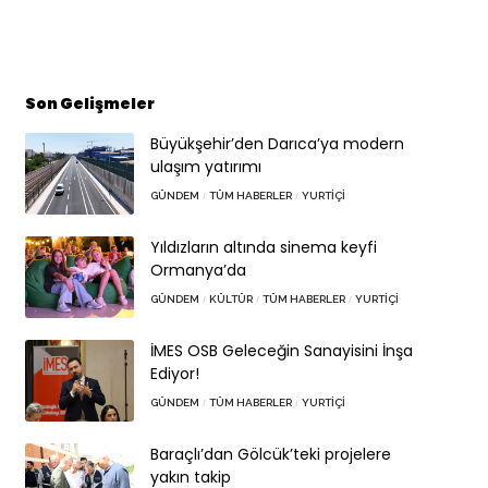
Son Gelişmeler
Büyükşehir’den Darıca’ya modern
ulaşım yatırımı
GÜNDEM
TÜM HABERLER
YURTIÇI
Yıldızların altında sinema keyfi
Ormanya’da
GÜNDEM
KÜLTÜR
TÜM HABERLER
YURTIÇI
İMES OSB Geleceğin Sanayisini İnşa
Ediyor!
GÜNDEM
TÜM HABERLER
YURTIÇI
Baraçlı’dan Gölcük’teki projelere
yakın takip