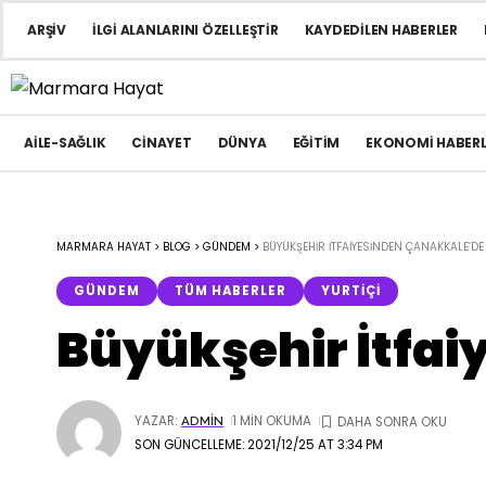
ARŞIV
İLGI ALANLARINI ÖZELLEŞTIR
KAYDEDILEN HABERLER
AILE-SAĞLIK
CINAYET
DÜNYA
EĞITIM
EKONOMI HABERL
MARMARA HAYAT
>
BLOG
>
GÜNDEM
>
BÜYÜKŞEHIR İTFAIYESINDEN ÇANAKKALE’DE 
GÜNDEM
TÜM HABERLER
YURTIÇI
Büyükşehir İtfai
YAZAR:
1 MIN OKUMA
ADMIN
SON GÜNCELLEME: 2021/12/25 AT 3:34 PM