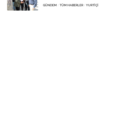
GÜNDEM
TÜM HABERLER
YURTIÇI