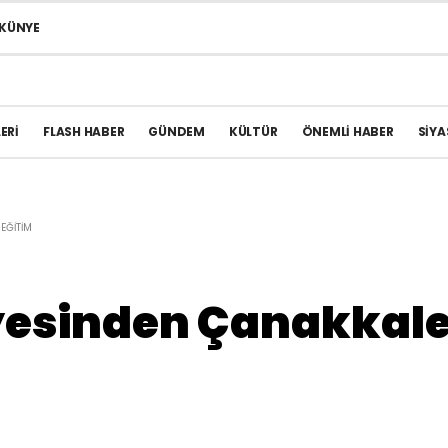
KÜNYE
ERI
FLASH HABER
GÜNDEM
KÜLTÜR
ÖNEMLI HABER
SIYA
EĞITIM
yesinden Çanakkale