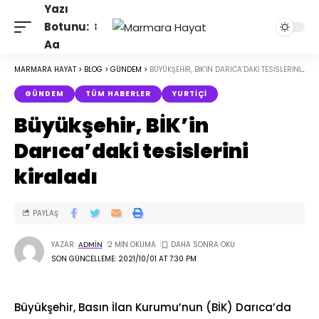
Yazı
Botunu:
Aa
MARMARA HAYAT
>
BLOG
>
GÜNDEM
>
BÜYÜKŞEHIR, BİK’IN DARICA’DAKI TESISLERINI KIRALADI
GÜNDEM
TÜM HABERLER
YURTIÇI
Büyükşehir, BİK’in
Darıca’daki tesislerini
kiraladı
PAYLAŞ
YAZAR:
2 MIN OKUMA
ADMIN
SON GÜNCELLEME: 2021/10/01 AT 7:30 PM
Büyükşehir, Basın İlan Kurumu’nun (BİK) Darıca’da