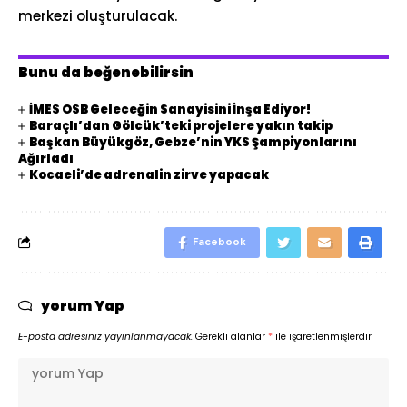
merkezi oluşturulacak.
Bunu da beğenebilirsin
İMES OSB Geleceğin Sanayisini İnşa Ediyor!
Baraçlı’dan Gölcük’teki projelere yakın takip
Başkan Büyükgöz, Gebze’nin YKS Şampiyonlarını
Ağırladı
Kocaeli’de adrenalin zirve yapacak
Facebook
yorum Yap
E-posta adresiniz yayınlanmayacak.
Gerekli alanlar
*
ile işaretlenmişlerdir