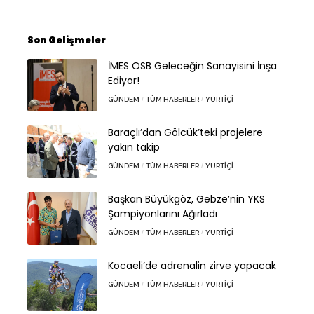
Son Gelişmeler
İMES OSB Geleceğin Sanayisini İnşa
Ediyor!
GÜNDEM
TÜM HABERLER
YURTIÇI
Baraçlı’dan Gölcük’teki projelere
yakın takip
GÜNDEM
TÜM HABERLER
YURTIÇI
Başkan Büyükgöz, Gebze’nin YKS
Şampiyonlarını Ağırladı
GÜNDEM
TÜM HABERLER
YURTIÇI
Kocaeli’de adrenalin zirve yapacak
GÜNDEM
TÜM HABERLER
YURTIÇI