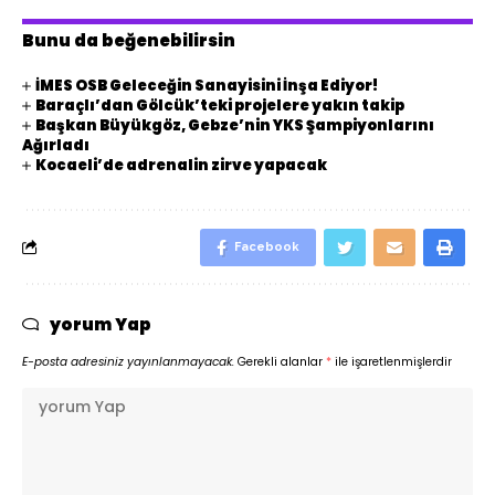
Bunu da beğenebilirsin
İMES OSB Geleceğin Sanayisini İnşa Ediyor!
Baraçlı’dan Gölcük’teki projelere yakın takip
Başkan Büyükgöz, Gebze’nin YKS Şampiyonlarını
Ağırladı
Kocaeli’de adrenalin zirve yapacak
Facebook
yorum Yap
E-posta adresiniz yayınlanmayacak.
Gerekli alanlar
*
ile işaretlenmişlerdir