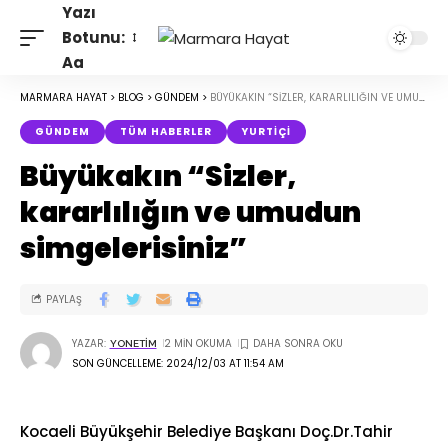
Yazı
Botunu:
Aa
MARMARA HAYAT
>
BLOG
>
GÜNDEM
>
BÜYÜKAKIN “SIZLER, KARARLILIĞIN VE UMUDUN SIMGELERISINIZ”
GÜNDEM
TÜM HABERLER
YURTIÇI
Büyükakın “Sizler,
kararlılığın ve umudun
simgelerisiniz”
PAYLAŞ
YAZAR:
2 MIN OKUMA
YONETIM
SON GÜNCELLEME: 2024/12/03 AT 11:54 AM
Kocaeli Büyükşehir Belediye Başkanı Doç.Dr.Tahir