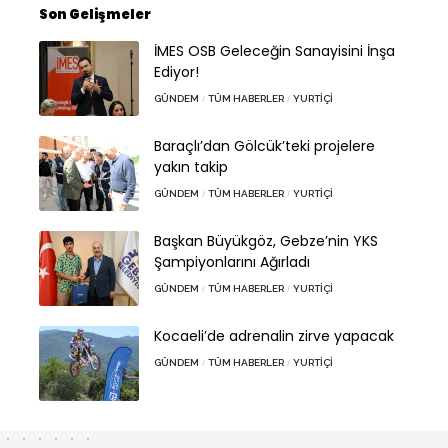
Son Gelişmeler
İMES OSB Geleceğin Sanayisini İnşa
Ediyor!
GÜNDEM
TÜM HABERLER
YURTIÇI
Baraçlı’dan Gölcük’teki projelere
yakın takip
GÜNDEM
TÜM HABERLER
YURTIÇI
Başkan Büyükgöz, Gebze’nin YKS
Şampiyonlarını Ağırladı
GÜNDEM
TÜM HABERLER
YURTIÇI
Kocaeli’de adrenalin zirve yapacak
GÜNDEM
TÜM HABERLER
YURTIÇI