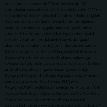
başvurumuz sonucunda 105 ülkenin oyuyla “30
Mart Uluslararası Sıfır Atık Günü” olarak 14 Aralık 2022’de
ilan edildi.Yeni bir BM günü kabul edilmesi kolay değildir.
BM Genel Kurulu “Sürdürülebilir kalkınma amaçlarına
ulaşmak için sıfır atık uygulamalarının teşvik edilmesi”
kararı aldı. Uluslararası Sıfır Atık Günü ile sürdürülebilir
tüketim ve üretim modellerinin teşviki, döngüsel
ekonomi için toplumsal değişimin desteklenmesi ve
Sıfır Atık girişimlerinin BM 2030 Sürdürülebilir Kalkınma
Gündemi’nin ilerlemesine nasıl katkıda bulunduğu
konusunda farkındalık yaratılması amaçlanıyor. Böylece
en iyi atık yönetiminin günümüzün Çevre Kirliliği;
Biyoçeşitlilik Kaybı; İklim Değişikliği üçlü krizi için katkısının
yeri ortaya konuyor. Bu yıl ilk kez BM Çevre
Programı(UNEP) ve BM İnsan Yerleşimleri Programı(UN-
Habitat) kolaylaştırıcılığında Uluslararası Sıfır Atık Günü
“Atıkları en aza indirme ve yönetmeye yönelik
sürdürülebilir ve çevreye duyarlı uygulamalara ulaşma”