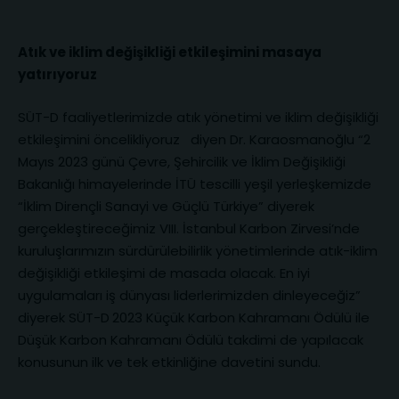
Atık ve iklim değişikliği etkileşimini masaya
yatırıyoruz
SÜT-D faaliyetlerimizde atık yönetimi ve iklim değişikliği
etkileşimini öncelikliyoruz diyen Dr. Karaosmanoğlu “2
Mayıs 2023 günü Çevre, Şehircilik ve İklim Değişikliği
Bakanlığı himayelerinde İTÜ tescilli yeşil yerleşkemizde
“İklim Dirençli Sanayi ve Güçlü Türkiye” diyerek
gerçekleştireceğimiz VIII. İstanbul Karbon Zirvesi’nde
kuruluşlarımızın sürdürülebilirlik yönetimlerinde atık-iklim
değişikliği etkileşimi de masada olacak. En iyi
uygulamaları iş dünyası liderlerimizden dinleyeceğiz”
diyerek SÜT-D
2023 Küçük Karbon Kahramanı Ödülü ile
Düşük Karbon Kahramanı Ödülü takdimi de yapılacak
konusunun ilk ve tek etkinliğine davetini sundu.