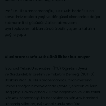
Prof. Dr. Filiz Karaosmanoğlu, “Sıfır Atık” hedefi ulusal
servetimiz atıklara yeşil ve döngüsel ekonomide değer
katmanın itici gücüdür. Atıkları atmayalım,
ayrı toplayalım atıkları sürdürülebilir yaşama katalım
çağrısı
yaptı.
Uluslararası Sıfır Atık Günü ilk kez kutlanıyor
İstanbul Teknik Üniversitesi (İTÜ) Öğretim Üyesi
ve Sürdürülebilir Üretim ve Tüketim Derneği (SÜT-D)
Başkanı Prof. Dr. Filiz Karaosmanoğlu “Hanımefendi
Emine Erdoğan himayelerinde Çevre, Şehircilik ve İklim
Değişikliği Bakanlığı’nca 2017’de başlatılan ve 2019 tarihli
Sıfır Atık Yönetmeliği ile desteklenen Sıfır Atık hareketi,
Birleşmiş Milletler(BM) Genel Kurulu’nda ülke