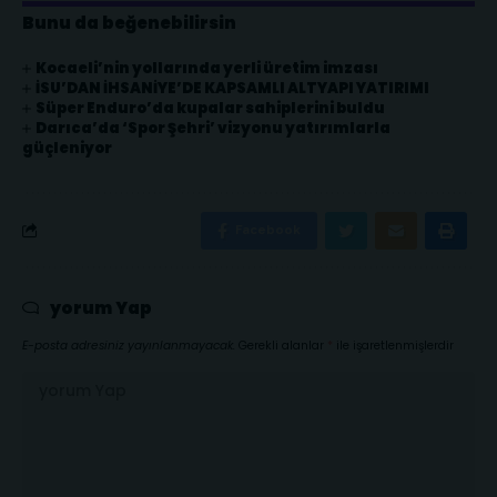
Bunu da beğenebilirsin
Kocaeli’nin yollarında yerli üretim imzası
İSU’DAN İHSANİYE’DE KAPSAMLI ALTYAPI YATIRIMI
Süper Enduro’da kupalar sahiplerini buldu
Darıca’da ‘Spor Şehri’ vizyonu yatırımlarla
güçleniyor
Facebook
yorum Yap
E-posta adresiniz yayınlanmayacak.
Gerekli alanlar
*
ile işaretlenmişlerdir