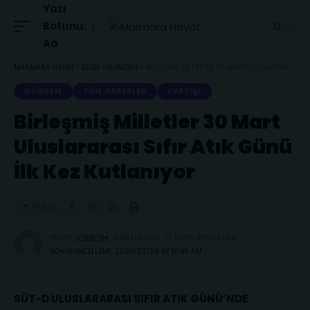
Yazı
Botunu:
Aa
MARMARA HAYAT
>
BLOG
>
GÜNDEM
>
BIRLEŞMIŞ MILLETLER 30 MART ULUSLARARASI SIFIR ATIK GÜNÜ İLK KEZ KUTLANIYOR
GÜNDEM
TÜM HABERLER
YURTIÇI
Birleşmiş Milletler 30 Mart
Uluslararası Sıfır Atık Günü
İlk Kez Kutlanıyor
PAYLAŞ
YAZAR:
4 MIN OKUMA
YONETIM
SON GÜNCELLEME: 2023/03/29 AT 10:45 AM
SÜT-D ULUSLARARASI SIFIR ATIK GÜNÜ’NDE