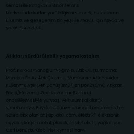
teması ile Bangkok BM Konferans
Merkezi’nde kutlanıyor.” bilgisini vererek, bu kutlama
ülkemiz ve gezegenimizin yeşil ile mavisi için fayda ve
yarar olsun dedi.
Atıkları sürdürülebilir yaşama katalım
Prof. Karaosmanoğlu “Atığımızı, Atık Oluşturmama;
Mümkün En Az Atık Çıkarma; Mümkünse Atık Yeniden
Kullanımı; Atık Geri Dönüşümü/İleri Dönüşümü; Atıktan
Enerji/Malzeme Geri Kazanımı; Bertaraf
önceliklemesiyle yurttaş, ve kurumsal olarak
yönetmeliyiz. Faydalı kullanım ömrünü tamamladıktan
sonra atık olan ahşap, akü, cam, elektrikli-elektronik
eşyalar, kâğıt, metal, plastik, taşıt, tekstil, yağlar gibi
Geri Dönüştürülebilirler kıymetli ham