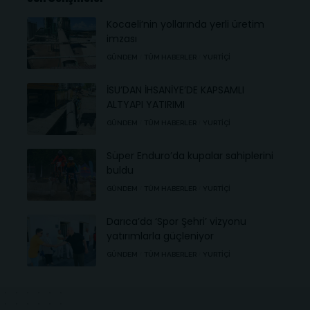
Kocaeli’nin yollarında yerli üretim
imzası
GÜNDEM
TÜM HABERLER
YURTIÇI
İSU’DAN İHSANİYE’DE KAPSAMLI
ALTYAPI YATIRIMI
GÜNDEM
TÜM HABERLER
YURTIÇI
Süper Enduro’da kupalar sahiplerini
buldu
GÜNDEM
TÜM HABERLER
YURTIÇI
Darıca’da ‘Spor Şehri’ vizyonu
yatırımlarla güçleniyor
GÜNDEM
TÜM HABERLER
YURTIÇI