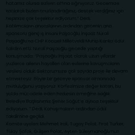
hatamız olursa sizlerin affına sığınıyoruz. Gecemize
katılarak bizleri onurlandırdığınız, destek verdiğiniz için
hepinize çok teşekkür ediyorum.’’ Dedi.
Katılımcıların anonslarının ardından gecenin ana
sponsoru genç iş insanı Paşaoğlu İnşaat Nurali
Paşaoğlu’na CHP Kocaeli Milletvekili Muhip Kanko ödül
takdim etti. Nurali Paşaoğlu gecede yaptığı
konuşmada; ‘’Paşaoğlu inşaat olarak uzun yıllardır
yüzlerce ailenin hayalleri olan evlerine kavuşmaların
vesilesi olduk. Sektörümüze çok sayıda proje ile devam
etmekteyiz. Böyle bir geceye sponsor olmanında
mutluluğunu yaşıyoruz. Körfezimize değer katan, bu
yolda mücadele eden herkesin emeğine sağlık.
Belediye Başkanımız Şener Söğüt’e ayrıca teşekkür
ediyorum. ’’ Dedi. Konuşmaların ardından ödül
takdimine geçildi.
Komite üyeleri; Mehmet Irak, Tugay Polat, Fırat Türker,
Tülay Şafak, Gülşen Polat, Ayten Süleymanoğlu’nun