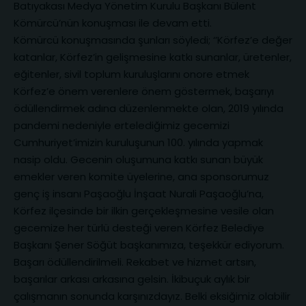
Batıyakası Medya Yönetim Kurulu Başkanı Bülent
Kömürcü’nün konuşması ile devam etti.
Kömürcü konuşmasında şunları söyledi; ‘’Körfez’e değer
katanlar, Körfez’in gelişmesine katkı sunanlar, üretenler,
eğitenler, sivil toplum kuruluşlarını onore etmek
Körfez’e önem verenlere önem göstermek, başarıyı
ödüllendirmek adına düzenlenmekte olan, 2019 yılında
pandemi nedeniyle ertelediğimiz gecemizi
Cumhuriyet’imizin kuruluşunun 100. yılında yapmak
nasip oldu. Gecenin oluşumuna katkı sunan büyük
emekler veren komite üyelerine, ana sponsorumuz
genç iş insanı Paşaoğlu İnşaat Nurali Paşaoğlu’na,
Körfez ilçesinde bir ilkin gerçekleşmesine vesile olan
gecemize her türlü desteği veren Körfez Belediye
Başkanı Şener Söğüt başkanımıza, teşekkür ediyorum.
Başarı ödüllendirilmeli. Rekabet ve hizmet artsın,
başarılar arkası arkasına gelsin. İkibuçuk aylık bir
çalışmanın sonunda karşınızdayız. Belki eksiğimiz olabilir