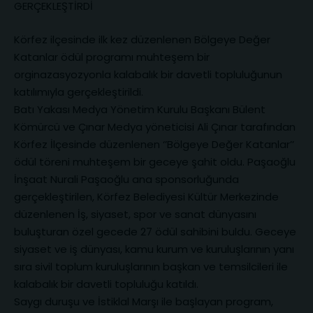
GERÇEKLEŞTİRDİ
Körfez ilçesinde ilk kez düzenlenen Bölgeye Değer
Katanlar ödül programı muhteşem bir
orginazasyozyonla kalabalık bir davetli topluluğunun
katılımıyla gerçekleştirildi.
Batı Yakası Medya Yönetim Kurulu Başkanı Bülent
Kömürcü ve Çınar Medya yöneticisi Ali Çınar tarafından
Körfez İlçesinde düzenlenen ‘’Bölgeye Değer Katanlar’’
ödül töreni muhteşem bir geceye şahit oldu. Paşaoğlu
İnşaat Nurali Paşaoğlu ana sponsorluğunda
gerçekleştirilen, Körfez Belediyesi Kültür Merkezinde
düzenlenen İş, siyaset, spor ve sanat dünyasını
buluşturan özel gecede 27 ödül sahibini buldu. Geceye
siyaset ve iş dünyası, kamu kurum ve kuruluşlarının yanı
sıra sivil toplum kuruluşlarının başkan ve temsilcileri ile
kalabalık bir davetli topluluğu katıldı.
Saygı duruşu ve İstiklal Marşı ile başlayan program,