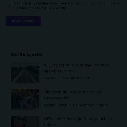
Daha sonraki yorumlarımda kullanılması için adım, e-posta adresim ve
site adresim bu tarayıcıya kaydedilsin.
Son Gelişmeler
Büyükşehir’den Darıca’ya modern
ulaşım yatırımı
GÜNDEM
TÜM HABERLER
YURTIÇI
Yıldızların altında sinema keyfi
Ormanya’da
GÜNDEM
KÜLTÜR
TÜM HABERLER
YURTIÇI
İMES OSB Geleceğin Sanayisini İnşa
Ediyor!