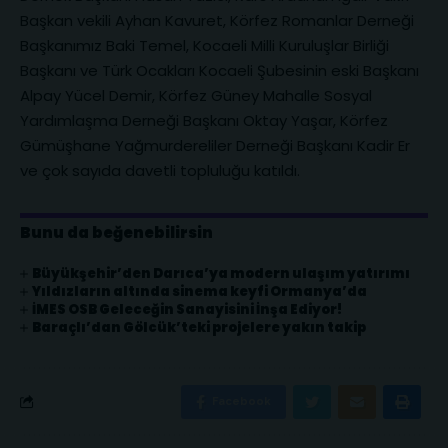
Başkan vekili Ayhan Kavuret, Körfez Romanlar Derneği
Başkanımız Baki Temel, Kocaeli Milli Kuruluşlar Birliği
Başkanı ve Türk Ocakları Kocaeli Şubesinin eski Başkanı
Alpay Yücel Demir, Körfez Güney Mahalle Sosyal
Yardımlaşma Derneği Başkanı Oktay Yaşar, Körfez
Gümüşhane Yağmurdereliler Derneği Başkanı Kadir Er
ve çok sayıda davetli topluluğu katıldı.
Bunu da beğenebilirsin
Büyükşehir’den Darıca’ya modern ulaşım yatırımı
Yıldızların altında sinema keyfi Ormanya’da
İMES OSB Geleceğin Sanayisini İnşa Ediyor!
Baraçlı’dan Gölcük’teki projelere yakın takip
Facebook