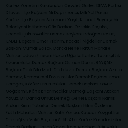
Körfez Yönetim Kurulundan Cevdet Gürler, DEVA Partisi
Dilovası İlçe Başkanı Ali Değirmenci, Milli Yol Partisi
Körfez İlçe Başkanı Sümmani Yaşıt, Kocaeli Büyükşehir
Belediyesi İstihdam Ofis Başkanı Öztekin Kaşukci,
Kocaeli Çukurovalılar Dernek Başkanı Erdoğan Davut,
KADEF Başkanı Ömer Yıldırım, Kocaeli Niğdeliler Dernek
Başkanı Cumali Bozok, Darıca Nene Hatun Mahalle
Muhtarı adayı iş insanı Hakan Uğurlu, Körfez Tütünçiftlik
Erzurumlular Dernek Başkanı Osman Demir, BAYŞAD
Başkanı Dilek Dila Mert, Dörtduvar Dernek Başkanı Özkan
Yormaz, Karamürsel Erzurumlular Dernek Başkanı İsmail
Karagöz, Körfez Erzurumlular Dernek Başkanı Yavuz
Göğdemir, Körfez Yarımcalılar Derneği Başkanı Atakan
Yavuz, Bir Damla Umut Derneği Genel Başkanı Namık
Arslan, Kırım Tatarları Dernek Başkanı Hilmi Özdemir,
Fatih Mahallesi Muhtarı Salih Yonca, Kocaeli Yozgatlılar
Derneği ve Vakfı Başkanı Salih Ata, Körfez Karadenizliler
Dernek Başkanı Hasan Yazıcı, Kars Ardahan Iğdır Vakfı