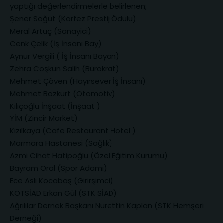
yaptığı değerlendirmelerle belirlenen;
Şener Söğüt (Körfez Prestij Ödülü)
Meral Artuç (Sanayici)
Cenk Çelik (İş İnsanı Bay)
Aynur Vergili ( İş İnsanı Bayan)
Zehra Coşkun Salih (Bürokrat)
Mehmet Çöven (Hayırsever İş İnsanı)
Mehmet Bozkurt (Otomotiv)
Kılıçoğlu İnşaat (İnşaat )
YİM (Zincir Market)
Kızılkaya (Cafe Restaurant Hotel )
Marmara Hastanesi (Sağlık)
Azmi Cihat Hatipoğlu (Özel Eğitim Kurumu)
Bayram Oral (Spor Adamı)
Ece Aslı Kocabaş (Girirşimci)
KOTSİAD Erkan Gül (STK SİAD)
Ağrılılar Dernek Başkanı Nurettin Kaplan (STK Hemşeri
Derneği)