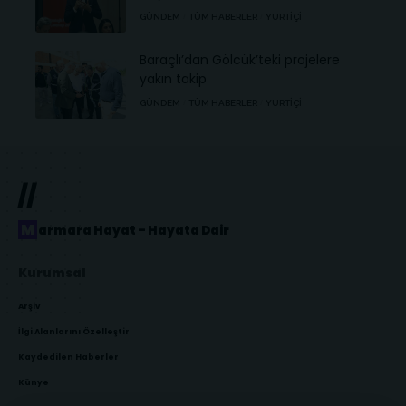
GÜNDEM
TÜM HABERLER
YURTIÇI
Baraçlı’dan Gölcük’teki projelere
yakın takip
GÜNDEM
TÜM HABERLER
YURTIÇI
//
Marmara Hayat – Hayata Dair
Kurumsal
Arşiv
İlgi Alanlarını Özelleştir
Kaydedilen Haberler
Künye