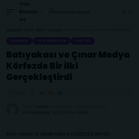
Yazı
Botunu:
Aa
MARMARA HAYAT
>
BLOG
>
GÜNDEM
>
BATIYAKASI VE ÇINAR MEDYA KÖRFEZDE BIR İLKI GERÇEKLEŞTIRDI
GÜNDEM
TÜM HABERLER
YURTIÇI
Batıyakası ve Çınar Medya
Körfezde Bir İlki
Gerçekleştirdi
PAYLAŞ
YAZAR:
6 MIN OKUMA
YONETIM
SON GÜNCELLEME: 2023/09/19 AT 3:25 PM
BATI YAKASI VE ÇINAR MEDYA KÖRFEZ’DE BİR İLKİ