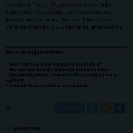
Güvenlik, E-Ticaret (Pazaryeri Üzerinden Online
Satış), Ürün Fotoğrafçılığı, Satış ve Pazarlama,
İhracat, Müşteri İlişkileri, Finansal Bilinç ve Para
Yönetme, KOBİ ve KOSGEB Destekleri, Bilişim Hukuku”
Bunu da beğenebilirsin
İMES OSB Geleceğin Sanayisini İnşa Ediyor!
Baraçlı’dan Gölcük’teki projelere yakın takip
Başkan Büyükgöz, Gebze’nin YKS Şampiyonlarını
Ağırladı
Kocaeli’de adrenalin zirve yapacak
Facebook
yorum Yap