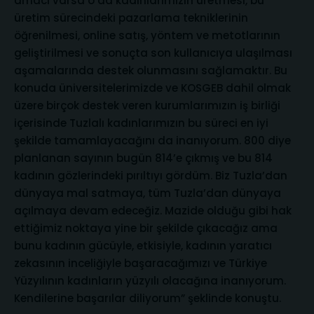
amacı varsa o da kadınlarımızın üretmesi, bu
üretim sürecindeki pazarlama tekniklerinin
öğrenilmesi, online satış, yöntem ve metotlarının
geliştirilmesi ve sonuçta son kullanıcıya ulaşılması
aşamalarında destek olunmasını sağlamaktır. Bu
konuda üniversitelerimizde ve KOSGEB dahil olmak
üzere birçok destek veren kurumlarımızın iş birliği
içerisinde Tuzlalı kadınlarımızın bu süreci en iyi
şekilde tamamlayacağını da inanıyorum. 800 diye
planlanan sayının bugün 814’e çıkmış ve bu 814
kadının gözlerindeki pırıltıyı gördüm. Biz Tuzla’dan
dünyaya mal satmaya, tüm Tuzla’dan dünyaya
açılmaya devam edeceğiz. Mazide olduğu gibi hak
ettiğimiz noktaya yine bir şekilde çıkacağız ama
bunu kadının gücüyle, etkisiyle, kadının yaratıcı
zekasının inceliğiyle başaracağımızı ve Türkiye
Yüzyılının kadınların yüzyılı olacağına inanıyorum.
Kendilerine başarılar diliyorum” şeklinde konuştu.