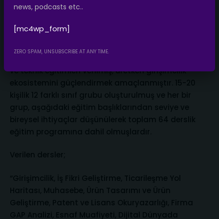
news, podcasts etc..
Proje genelinde 800 kadına ulaşılması hedeflenmiş,
[mc4wp_form]
gelinen nokta itibariyle KAGİM üyesi girişimci adayı
kadın sayısı toplam 834’’ü bulmuştur. 242 kadına
ZERO SPAM, UNSUBSCRIBE AT ANY TIME.
girişimcilik anlamında ihtiyaç duyulabilecek mesleki
ve teknik eğitimleri verilmiş, üretken girişimcilik
ekosistemini güçlendirmek amaçlanmıştır. 15-20
kişilik 12 farklı sınıf grubu oluşturulmuş ve her bir
grup, aşağıdaki eğitim başlıklarından seviye ve
bireysel ihtiyaçlar düşünülerek toplam 64 derslik
eğitim programına dahil olmuşlardır.
Verilen dersler;
“Girişimcilik, İş Fikri Geliştirme, Ticarileşme Yol
Haritası, Muhasebe, Ürün Tasarımı ve Ürün
Geliştirme, Patent ve Lisans Okuryazarlığı, Firma
GAP Analizi, Esnaf Muafiyeti, Dijital Dünyada