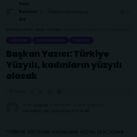
Yazı
Botunu:
Aa
MARMARA HAYAT
>
BLOG
>
GÜNDEM
>
BAŞKAN YAZICI: TÜRKIYE YÜZYILI, KADINLARIN YÜZYILI OLACAK
GÜNDEM
TÜM HABERLER
YURTIÇI
Başkan Yazıcı: Türkiye
Yüzyılı, kadınların yüzyılı
olacak
PAYLAŞ
YAZAR:
4 MIN OKUMA
YONETIM
SON GÜNCELLEME: 2024/03/08 AT 12:36 PM
“TÜRKİYE YÜZYILININ KADINLARIN YÜZYILI OLACAĞINA