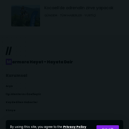
Kocaeli’de adrenalin zirve yapacak
GÜNDEM
TÜM HABERLER
YURTIÇI
//
Marmara Hayat – Hayata Dair
Kurumsal
Arşiv
İlgi Alanlarını Özelleştir
Kaydedilen Haberler
Künye
By using this site, you agree to the
Privacy Policy