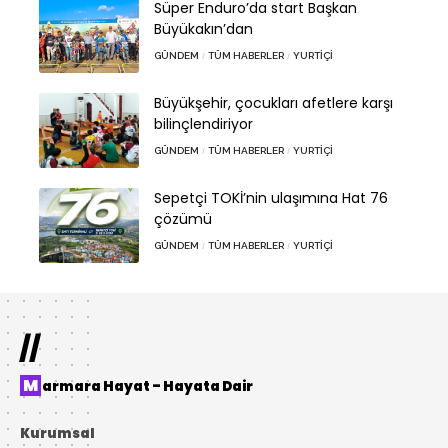
Süper Enduro’da start Başkan
Büyükakın’dan
GÜNDEM
TÜM HABERLER
YURTIÇI
Büyükşehir, çocukları afetlere karşı
bilinçlendiriyor
GÜNDEM
TÜM HABERLER
YURTIÇI
Sepetçi TOKİ’nin ulaşımına Hat 76
çözümü
GÜNDEM
TÜM HABERLER
YURTIÇI
//
Marmara Hayat – Hayata Dair
Kurumsal