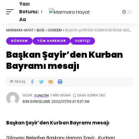
Yazı
Botunu:
Aa
MARMARA HAYAT
>
BLOG
>
GÜNDEM
>
BAŞKAN ŞAYIR’DEN KURBAN BAYRAMI MESAJI
GÜNDEM
TÜM HABERLER
YURTIÇI
Başkan Şayir’den Kurban
Bayramı mesajı
PAYLAŞ
YAZAR:
1 MIN OKUMA
YONETIM
SON GÜNCELLEME: 2022/07/09 AT 8:07 AM
Başkan Şayir’den Kurban Bayramı mesajı
Dilovası Belediye Başkanı Hamza Şayir, Kurban