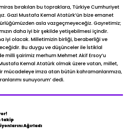
 miras bırakılan bu topraklara, Türkiye Cumhuriyet
ğız. Gazi Mustafa Kemal Atatürk’ün bize emanet
özgürlüğümüzden asla vazgeçmeyeceğiz. Gayretimiz;
mızın daha iyi bir şekilde yetişebilmesi içindir.
 iyi olacak. Milletimizin birliği, beraberliği ve
eceğidir. Bu duygu ve düşünceler ile İstiklal
e milli şairimiz merhum Mehmet Akif Ersoy’u
Mustafa Kemal Atatürk olmak üzere vatan, millet,
bir mücadeleye imza atan bütün kahramanlarımıza,
kranlarımı sunuyorum’ dedi.
yor!
 takip
yonlarını Ağırladı