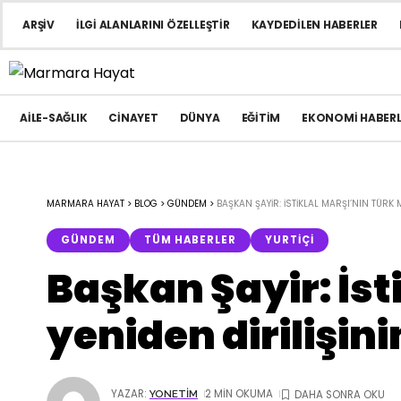
ARŞIV
İLGI ALANLARINI ÖZELLEŞTIR
KAYDEDILEN HABERLER
AILE-SAĞLIK
CINAYET
DÜNYA
EĞITIM
EKONOMI HABERL
MARMARA HAYAT
>
BLOG
>
GÜNDEM
>
BAŞKAN ŞAYIR: İSTIKLAL MARŞI’NIN TÜRK M
GÜNDEM
TÜM HABERLER
YURTIÇI
Başkan Şayir: İst
yeniden dirilişi
YAZAR:
2 MIN OKUMA
YONETIM