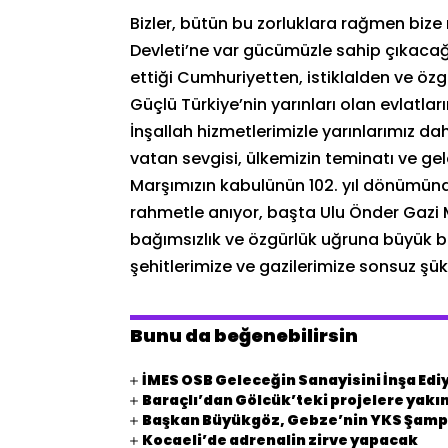
Bizler, bütün bu zorluklara rağmen bize
Devleti’ne var gücümüzle sahip çıkaca
ettiği Cumhuriyetten, istiklalden ve 
Güçlü Türkiye’nin yarınları olan evlatları
İnşallah hizmetlerimizle yarınlarımız daha
vatan sevgisi, ülkemizin teminatı ve gel
Marşımızın kabulünün 102. yıl dönümünd
rahmetle anıyor, başta Ulu Önder Gazi 
bağımsızlık ve özgürlük uğruna büyük 
şehitlerimize ve gazilerimize sonsuz şü
Bunu da beğenebilirsin
İMES OSB Geleceğin Sanayisini İnşa Edi
Baraçlı’dan Gölcük’teki projelere yakın
Başkan Büyükgöz, Gebze’nin YKS Şampi
Kocaeli’de adrenalin zirve yapacak