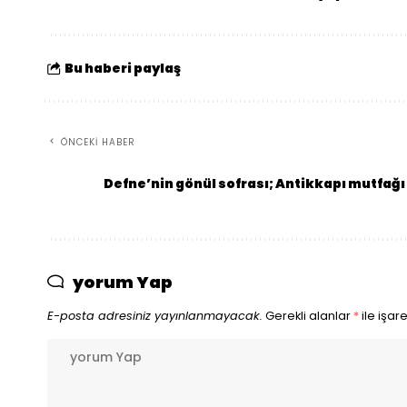
Bu haberi paylaş
ÖNCEKI HABER
Defne’nin gönül sofrası; Antikkapı mutfağı
yorum Yap
E-posta adresiniz yayınlanmayacak.
Gerekli alanlar
*
ile işar