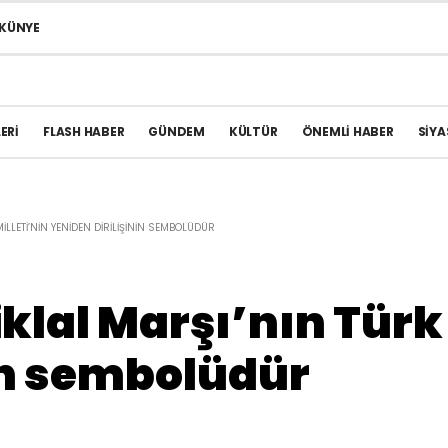
KÜNYE
ERI
FLASH HABER
GÜNDEM
KÜLTÜR
ÖNEMLI HABER
SIYA
ILLETI’NIN YENIDEN DIRILIŞININ SEMBOLÜDÜR
iklal Marşı’nın Türk 
nin sembolüdür