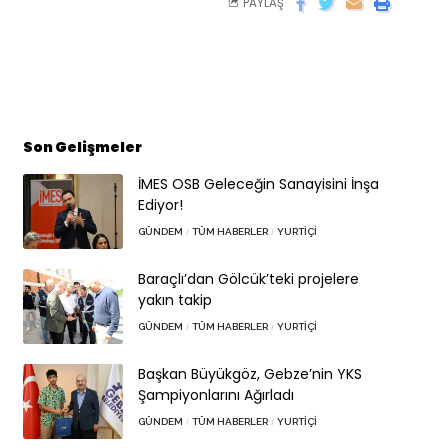
PAYLAŞ
Son Gelişmeler
İMES OSB Geleceğin Sanayisini İnşa
Ediyor!
GÜNDEM
TÜM HABERLER
YURTIÇI
Baraçlı’dan Gölcük’teki projelere
yakın takip
GÜNDEM
TÜM HABERLER
YURTIÇI
Başkan Büyükgöz, Gebze’nin YKS
Şampiyonlarını Ağırladı
GÜNDEM
TÜM HABERLER
YURTIÇI