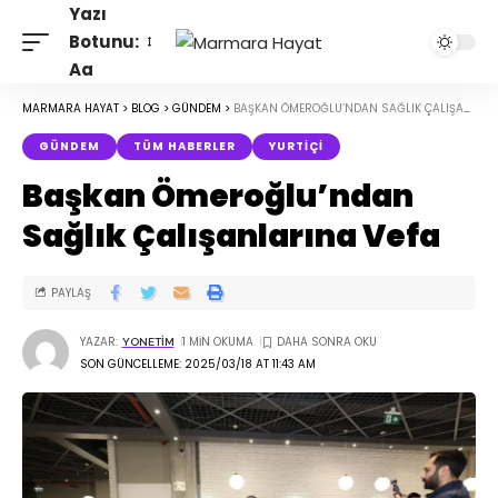
Yazı
Botunu:
Aa
MARMARA HAYAT
>
BLOG
>
GÜNDEM
>
BAŞKAN ÖMEROĞLU’NDAN SAĞLIK ÇALIŞANLARINA VEFA
GÜNDEM
TÜM HABERLER
YURTIÇI
Başkan Ömeroğlu’ndan
Sağlık Çalışanlarına Vefa
PAYLAŞ
YAZAR:
1 MIN OKUMA
YONETIM
SON GÜNCELLEME: 2025/03/18 AT 11:43 AM