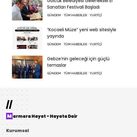
Gölcük Belediyesi Geleneksel El
Sanatları Festivali Başladı
GÜNDEM
TÜM HABERLER
YURTIÇI
“Kocaeli Müze” yeni web sitesiyle
yayında
GÜNDEM
TÜM HABERLER
YURTIÇI
Gebze’nin geleceği için güçlü
temaslar
GÜNDEM
TÜM HABERLER
YURTIÇI
//
Marmara Hayat – Hayata Dair
Kurumsal