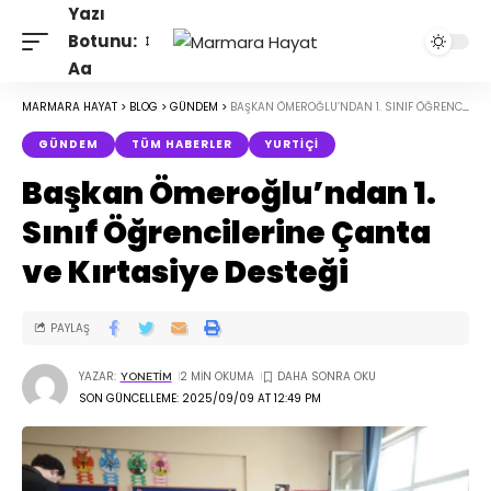
Yazı
Botunu:
Aa
MARMARA HAYAT
>
BLOG
>
GÜNDEM
>
BAŞKAN ÖMEROĞLU’NDAN 1. SINIF ÖĞRENCILERINE ÇANTA VE KIRTASIYE DESTEĞI
GÜNDEM
TÜM HABERLER
YURTIÇI
Başkan Ömeroğlu’ndan 1.
Sınıf Öğrencilerine Çanta
ve Kırtasiye Desteği
PAYLAŞ
YAZAR:
2 MIN OKUMA
YONETIM
SON GÜNCELLEME: 2025/09/09 AT 12:49 PM