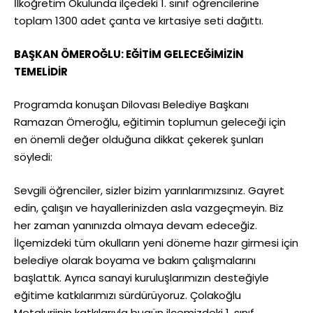
İlköğretim Okulunda ilçedeki 1. sınıf öğrencilerine
toplam 1300 adet çanta ve kırtasiye seti dağıttı.
BAŞKAN ÖMEROĞLU: EĞİTİM GELECEĞİMİZİN
TEMELİDİR
Programda konuşan Dilovası Belediye Başkanı
Ramazan Ömeroğlu, eğitimin toplumun geleceği için
en önemli değer olduğuna dikkat çekerek şunları
söyledi:
Sevgili öğrenciler, sizler bizim yarınlarımızsınız. Gayret
edin, çalışın ve hayallerinizden asla vazgeçmeyin. Biz
her zaman yanınızda olmaya devam edeceğiz.
İlçemizdeki tüm okulların yeni döneme hazır girmesi için
belediye olarak boyama ve bakım çalışmalarını
başlattık. Ayrıca sanayi kuruluşlarımızın desteğiyle
eğitime katkılarımızı sürdürüyoruz. Çolakoğlu
Metalurjinin katkılarıyla bugün ilçemizdeki 1. sınıf