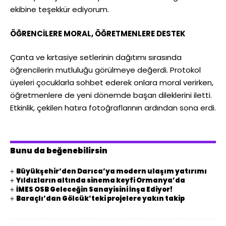
ekibine teşekkür ediyorum.
ÖĞRENCİLERE MORAL, ÖĞRETMENLERE DESTEK
Çanta ve kırtasiye setlerinin dağıtımı sırasında
öğrencilerin mutluluğu görülmeye değerdi. Protokol
üyeleri çocuklarla sohbet ederek onlara moral verirken,
öğretmenlere de yeni dönemde başarı dileklerini iletti.
Etkinlik, çekilen hatıra fotoğraflarının ardından sona erdi.
Bunu da beğenebilirsin
Büyükşehir’den Darıca’ya modern ulaşım yatırımı
Yıldızların altında sinema keyfi Ormanya’da
İMES OSB Geleceğin Sanayisini İnşa Ediyor!
Baraçlı’dan Gölcük’teki projelere yakın takip