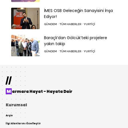
İMES OSB Geleceğin Sanayisini İnşa
Ediyor!
GÜNDEM
TÜM HABERLER
YURTIÇI
Baraçlı’dan Gölcük’teki projelere
yakın takip
GÜNDEM
TÜM HABERLER
YURTIÇI
//
Marmara Hayat – Hayata Dair
Kurumsal
Arşiv
İlgi Alanlarını Özelleştir