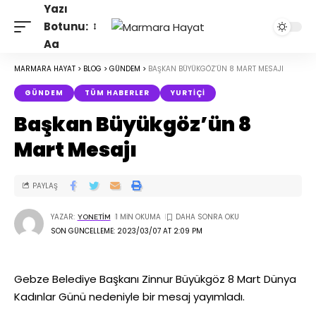
Yazı
Botunu:
Aa
MARMARA HAYAT
>
BLOG
>
GÜNDEM
>
BAŞKAN BÜYÜKGÖZ’ÜN 8 MART MESAJI
GÜNDEM
TÜM HABERLER
YURTIÇI
Başkan Büyükgöz’ün 8
Mart Mesajı
PAYLAŞ
YAZAR:
1 MIN OKUMA
YONETIM
SON GÜNCELLEME: 2023/03/07 AT 2:09 PM
Gebze Belediye Başkanı Zinnur Büyükgöz 8 Mart Dünya
Kadınlar Günü nedeniyle bir mesaj yayımladı.