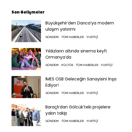
Son Gelişmeler
Büyükşehir’den Darıca’ya modern
ulaşım yatırımı
GÜNDEM
TÜM HABERLER
YURTIÇI
Yıldızların altında sinema keyfi
Ormanya’da
GÜNDEM
KÜLTÜR
TÜM HABERLER
YURTIÇI
İMES OSB Geleceğin Sanayisini İnşa
Ediyor!
GÜNDEM
TÜM HABERLER
YURTIÇI
Baraçlı’dan Gölcük’teki projelere
yakın takip
GÜNDEM
TÜM HABERLER
YURTIÇI