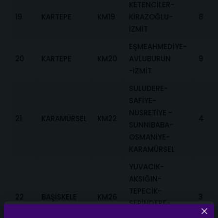
KETENCİLER-
19
KARTEPE
KM19
KİRAZOĞLU-
8
İZMİT
EŞMEAHMEDİYE-
20
KARTEPE
KM20
AVLUBURUN
9
-İZMİT
SULUDERE-
SAFİYE-
NUSRETİYE -
21
KARAMÜRSEL
KM22
4
SUNNİBABA-
OSMANİYE-
KARAMÜRSEL
YUVACIK-
AKSIĞIN-
TEPECİK-
22
BAŞİSKELE
KM26
3
SERİNDERE-
CAMİDÜZÜ-