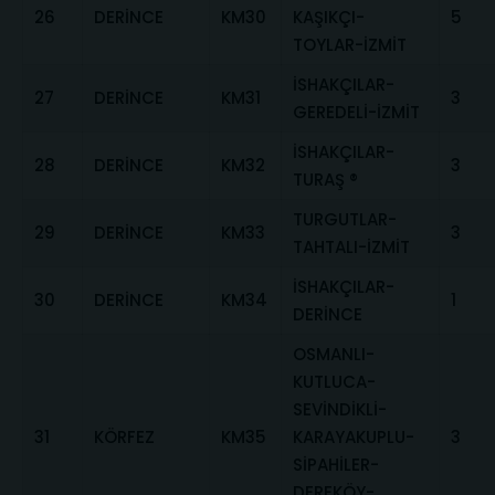
26
DERİNCE
KM30
KAŞIKÇI-
5
TOYLAR-İZMİT
İSHAKÇILAR-
27
DERİNCE
KM31
3
GEREDELİ-İZMİT
İSHAKÇILAR-
28
DERİNCE
KM32
3
TURAŞ ®
TURGUTLAR-
29
DERİNCE
KM33
3
TAHTALI-İZMİT
İSHAKÇILAR-
30
DERİNCE
KM34
1
DERİNCE
OSMANLI-
KUTLUCA-
SEVİNDİKLİ-
31
KÖRFEZ
KM35
KARAYAKUPLU-
3
SİPAHİLER-
DEREKÖY-