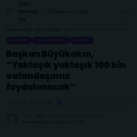
Yazı
Botunu:
Aa
MARMARA HAYAT
>
BLOG
>
GÜNDEM
>
BAŞKAN BÜYÜKAKIN, ”YAKLAŞIK YAKLAŞIK 100 BIN VATANDAŞIMIZ FAYDALANACAK”
GÜNDEM
TÜM HABERLER
YURTIÇI
Başkan Büyükakın,
”Yaklaşık yaklaşık 100 bin
vatandaşımız
faydalanacak”
PAYLAŞ
YAZAR:
5 MIN OKUMA
ADMIN
SON GÜNCELLEME: 2021/08/13 AT 2:17 PM