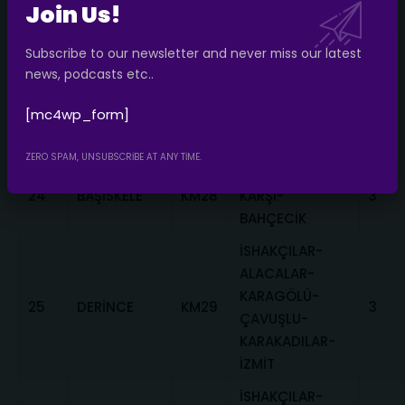
Join Us!
YUVACIK ®
YUVACIK-
Subscribe to our newsletter and never miss our latest
KAZANDERE-
news, podcasts etc..
23
BAŞİSKELE
KM27
SERVETİYE
3
[mc4wp_form]
CAMİ-YUVACIK
®
ZERO SPAM, UNSUBSCRIBE AT ANY TIME.
SERVETİYE
24
BAŞİSKELE
KM28
KARŞI-
3
BAHÇECİK
İSHAKÇILAR-
ALACALAR-
KARAGÖLÜ-
25
DERİNCE
KM29
3
ÇAVUŞLU-
KARAKADILAR-
İZMİT
İSHAKÇILAR-