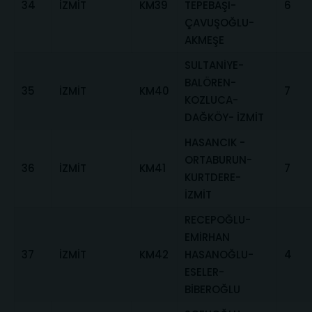
34
İZMİT
KM39
TEPEBAŞI-
6
ÇAVUŞOĞLU-
AKMEŞE
SULTANİYE-
BALÖREN-
35
İZMİT
KM40
7
KOZLUCA-
DAĞKÖY- İZMİT
HASANCIK -
ORTABURUN-
36
İZMİT
KM41
7
KURTDERE-
İZMİT
RECEPOĞLU-
EMİRHAN
37
İZMİT
KM42
HASANOĞLU-
4
ESELER-
BİBEROĞLU