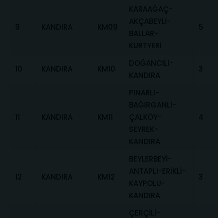
KARAAĞAÇ-
AKÇABEYLİ-
9
KANDIRA
KM09
5
BALLAR-
KURTYERİ
DOĞANCILI-
10
KANDIRA
KM10
3
KANDIRA
PINARLI-
BAĞIRGANLI-
11
KANDIRA
KM11
ÇALKÖY-
4
SEYREK-
KANDIRA
BEYLERBEYİ-
ANTAPLI-ERİKLİ-
12
KANDIRA
KM12
3
KAYPOLU-
KANDIRA
ÇERÇİLİ-