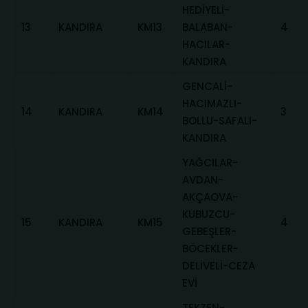
HEDİYELİ-
13
KANDIRA
KM13
BALABAN-
4
HACILAR-
KANDIRA
GENCALİ-
HACIMAZLI-
14
KANDIRA
KM14
3
BOLLU-SAFALI-
KANDIRA
YAĞCILAR-
AVDAN-
AKÇAOVA-
KUBUZCU-
15
KANDIRA
KM15
4
GEBEŞLER-
BÖCEKLER-
DELİVELİ-CEZA
EVİ
TEKZEN-