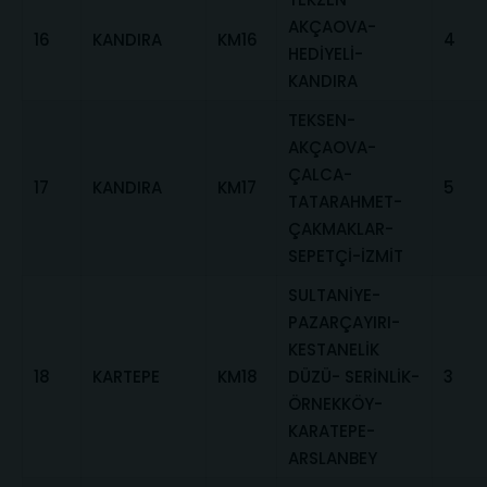
AKÇAOVA-
16
KANDIRA
KM16
4
HEDİYELİ-
KANDIRA
TEKSEN-
AKÇAOVA-
ÇALCA-
17
KANDIRA
KM17
5
TATARAHMET-
ÇAKMAKLAR-
SEPETÇİ-İZMİT
SULTANİYE-
PAZARÇAYIRI-
KESTANELİK
18
KARTEPE
KM18
DÜZÜ- SERİNLİK-
3
ÖRNEKKÖY-
KARATEPE-
ARSLANBEY