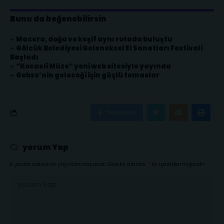
Bunu da beğenebilirsin
Macera, doğa ve keşif aynı rotada buluştu
Gölcük Belediyesi Geleneksel El Sanatları Festivali
Başladı
“Kocaeli Müze” yeni web sitesiyle yayında
Gebze’nin geleceği için güçlü temaslar
Facebook
yorum Yap
E-posta adresiniz yayınlanmayacak.
Gerekli alanlar
*
ile işaretlenmişlerdir