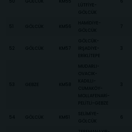
50
GÖLCÜK
KM55
6
LÜTFİYE-
GÖLCÜK
HAMİDİYE-
51
GÖLCÜK
KM56
7
GÖLCÜK
GÖLCÜK-
52
GÖLCÜK
KM57
İRŞADİYE-
3
ERİKLİTEPE
MUDARLI-
OVACIK-
KADILLI-
53
GEBZE
KM58
3
CUMAKÖY-
MOLLAFENARİ-
PELİTLİ-GEBZE
SELİMİYE-
54
GÖLCÜK
KM61
6
GÖLCÜK
TEPEMANAYIR-