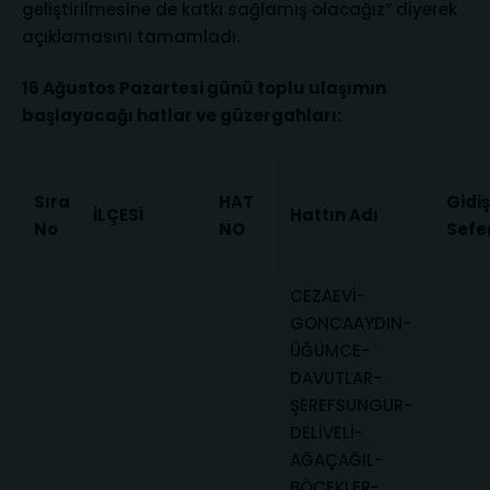
geliştirilmesine de katkı sağlamış olacağız” diyerek
açıklamasını tamamladı.
16 Ağustos Pazartesi günü toplu ulaşımın
başlayacağı hatlar ve güzergahları:
Sıra
HAT
Gidiş
İLÇESİ
Hattın Adı
No
NO
Sefer
CEZAEVİ-
GONCAAYDIN-
ÜĞÜMCE-
DAVUTLAR-
ŞEREFSUNGUR-
DELİVELİ-
AĞAÇAĞIL-
BÖCEKLER-