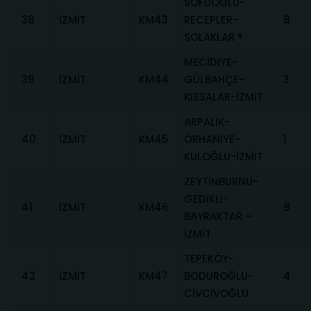
SOFUOĞLU-
38
İZMİT
KM43
RECEPLER-
8
SOLAKLAR ®
MECİDİYE-
39
İZMİT
KM44
GÜLBAHÇE-
3
KISSALAR-İZMİT
ARPALIK-
40
İZMİT
KM45
ORHANİYE-
1
KULOĞLU-İZMİT
ZEYTİNBURNU-
GEDİKLİ-
41
İZMİT
KM46
8
BAYRAKTAR –
İZMİT
TEPEKÖY-
42
İZMİT
KM47
BODUROĞLU-
4
CİVCİVOĞLU