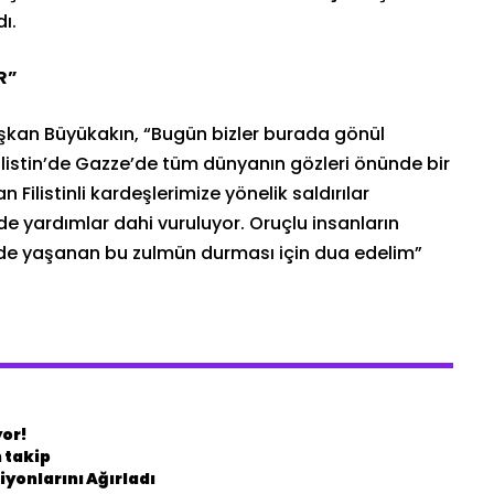
ı.
R”
şkan Büyükakın, “Bugün bizler burada gönül
 Filistin’de Gazze’de tüm dünyanın gözleri önünde bir
n Filistinli kardeşlerimize yönelik saldırılar
de yardımlar dahi vuruluyor. Oruçlu insanların
’de yaşanan bu zulmün durması için dua edelim”
yor!
 takip
yonlarını Ağırladı