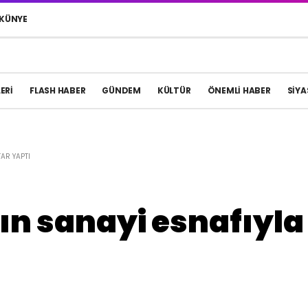
KÜNYE
ERI
FLASH HABER
GÜNDEM
KÜLTÜR
ÖNEMLI HABER
SIYA
AR YAPTI
 sanayi esnafıyla i