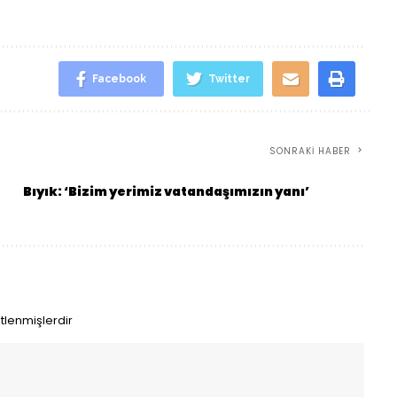
Facebook
Twitter
SONRAKI HABER
Bıyık: ‘Bizim yerimiz vatandaşımızın yanı’
etlenmişlerdir