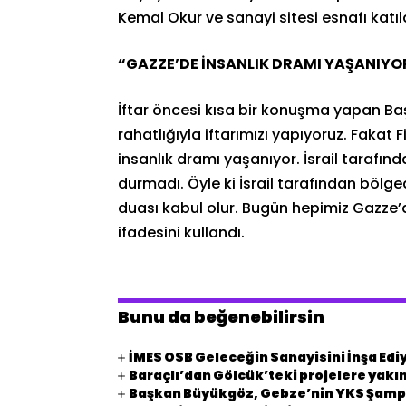
Kemal Okur ve sanayi sitesi esnafı katıld
“GAZZE’DE İNSANLIK DRAMI YAŞANIYO
İftar öncesi kısa bir konuşma yapan Ba
rahatlığıyla iftarımızı yapıyoruz. Fakat
insanlık dramı yaşanıyor. İsrail tarafında
durmadı. Öyle ki İsrail tarafından bölge
duası kabul olur. Bugün hepimiz Gazze
ifadesini kullandı.
Bunu da beğenebilirsin
İMES OSB Geleceğin Sanayisini İnşa Edi
Baraçlı’dan Gölcük’teki projelere yakın
Başkan Büyükgöz, Gebze’nin YKS Şampi