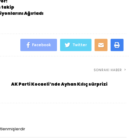
yor!
 takip
yonlarını Ağırladı
Facebook
Twitter
SONRAKI HABER
AK Parti Kocaeli’nde Ayhan Kılıç sürprizi
etlenmişlerdir