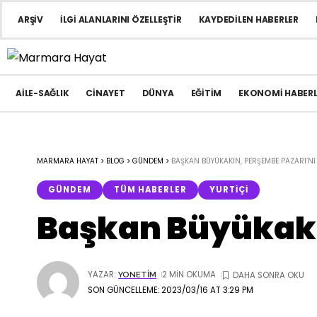
ARŞIV
İLGI ALANLARINI ÖZELLEŞTIR
KAYDEDILEN HABERLER
AILE-SAĞLIK
CINAYET
DÜNYA
EĞITIM
EKONOMI HABERL
MARMARA HAYAT
>
BLOG
>
GÜNDEM
>
BAŞKAN BÜYÜKAKIN, PERŞEMBE PAZARI’NI
GÜNDEM
TÜM HABERLER
YURTIÇI
Başkan Büyükakın
YAZAR:
2 MIN OKUMA
YONETIM
SON GÜNCELLEME: 2023/03/16 AT 3:29 PM