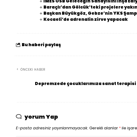
İMES OSB Geleceğin Sanayisini İnşa Edi
Baraçlı’dan Gölcük’teki projelere yakın
Başkan Büyükgöz, Gebze’nin YKS Şampi
Kocaeli’de adrenalin zirve yapacak
Bu haberi paylaş
ÖNCEKI HABER
Depremzede çocuklarımıza sanat terapisi
yorum Yap
E-posta adresiniz yayınlanmayacak.
Gerekli alanlar
*
ile işar