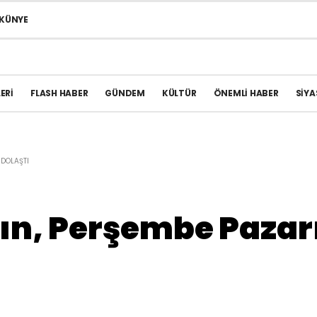
KÜNYE
ERI
FLASH HABER
GÜNDEM
KÜLTÜR
ÖNEMLI HABER
SIYA
 DOLAŞTI
, Perşembe Pazarı’