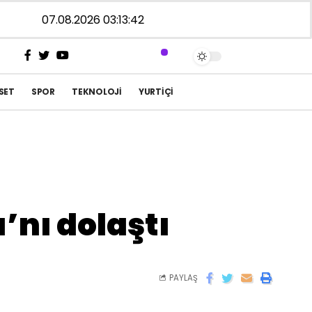
07.08.2026 03:13:42
SET
SPOR
TEKNOLOJI
YURTIÇI
nı dolaştı
PAYLAŞ