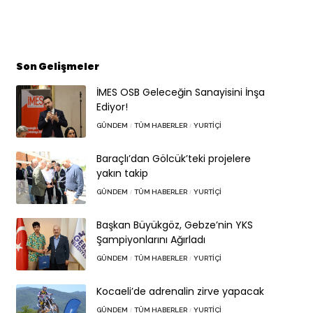
Son Gelişmeler
İMES OSB Geleceğin Sanayisini İnşa
Ediyor!
GÜNDEM
TÜM HABERLER
YURTIÇI
Baraçlı’dan Gölcük’teki projelere
yakın takip
GÜNDEM
TÜM HABERLER
YURTIÇI
Başkan Büyükgöz, Gebze’nin YKS
Şampiyonlarını Ağırladı
GÜNDEM
TÜM HABERLER
YURTIÇI
Kocaeli’de adrenalin zirve yapacak
GÜNDEM
TÜM HABERLER
YURTIÇI