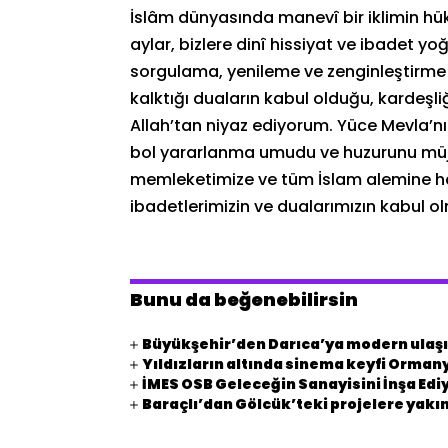
İslâm dünyasında manevî bir iklimin 
aylar, bizlere dinî hissiyat ve ibadet y
sorgulama, yenileme ve zenginleştirme 
kalktığı duaların kabul olduğu, kardeşliğ
Allah’tan niyaz ediyorum. Yüce Mevla’n
bol yararlanma umudu ve huzurunu müj
memleketimize ve tüm İslam alemine hay
ibadetlerimizin ve dualarımızın kabul o
Bunu da beğenebilirsin
Büyükşehir’den Darıca’ya modern ulaşı
Yıldızların altında sinema keyfi Orman
İMES OSB Geleceğin Sanayisini İnşa Edi
Baraçlı’dan Gölcük’teki projelere yakın