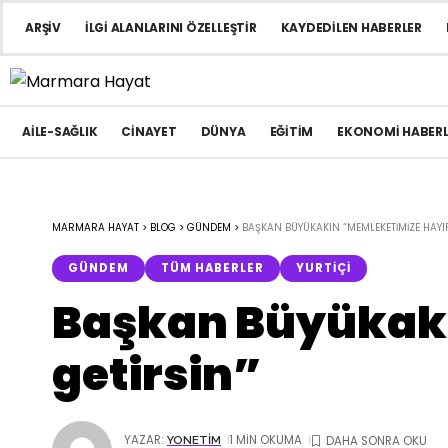
ARŞIV
İLGI ALANLARINI ÖZELLEŞTIR
KAYDEDILEN HABERLER
AILE-SAĞLIK
CINAYET
DÜNYA
EĞITIM
EKONOMI HABERL
MARMARA HAYAT
>
BLOG
>
GÜNDEM
>
BAŞKAN BÜYÜKAKIN “MEMLEKETIMIZE HAYI
GÜNDEM
TÜM HABERLER
YURTIÇI
Başkan Büyükakı
getirsin”
YAZAR:
1 MIN OKUMA
YONETIM