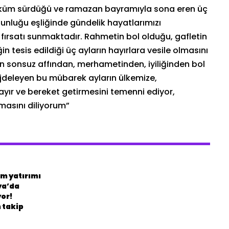
hüküm sürdüğü ve ramazan bayramıyla sona eren üç
oğunluğu eşliğinde gündelik hayatlarımızı
fırsatı sunmaktadır. Rahmetin bol olduğu, gafletin
in tesis edildiği üç ayların hayırlara vesile olmasını
ın sonsuz affından, merhametinden, iyiliğinden bol
deleyen bu mübarek ayların ülkemize,
ır ve bereket getirmesini temenni ediyor,
lmasını diliyorum”
m yatırımı
ya’da
yor!
 takip