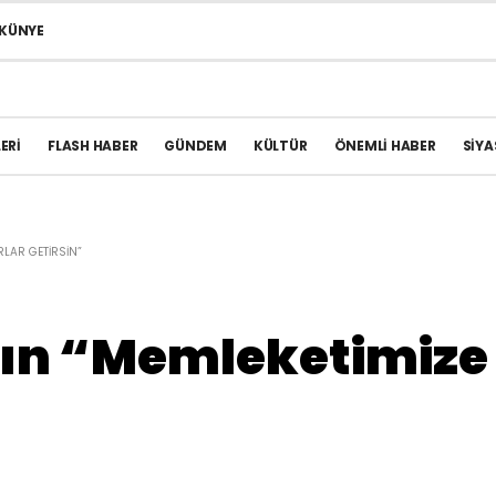
KÜNYE
ERI
FLASH HABER
GÜNDEM
KÜLTÜR
ÖNEMLI HABER
SIYA
RLAR GETIRSIN”
n “Memleketimize 