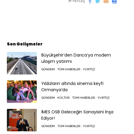
PAYLAŞ
Son Gelişmeler
Büyükşehir’den Darıca’ya modern
ulaşım yatırımı
GÜNDEM
TÜM HABERLER
YURTIÇI
Yıldızların altında sinema keyfi
Ormanya’da
GÜNDEM
KÜLTÜR
TÜM HABERLER
YURTIÇI
İMES OSB Geleceğin Sanayisini İnşa
Ediyor!
GÜNDEM
TÜM HABERLER
YURTIÇI