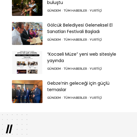
buluştu
GÜNDEM
TÜM HABERLER
YURTIÇI
Gölcük Belediyesi Geleneksel El
Sanatları Festivali Başladı
GÜNDEM
TÜM HABERLER
YURTIÇI
“Kocaeli Müze” yeni web sitesiyle
yayında
GÜNDEM
TÜM HABERLER
YURTIÇI
Gebze’nin geleceği için güçlü
temaslar
GÜNDEM
TÜM HABERLER
YURTIÇI
//