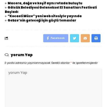
Macera, doğa ve keşif aynı rotada buluştu
Gölcük Belediyesi Geleneksel El Sanatları Festivali
Başladı
“Kocaeli Müze” yeni web sitesiyle yayında
Gebze’nin geleceği için güçlü temaslar
Facebook
yorum Yap
E-posta adresiniz yayınlanmayacak.
Gerekli alanlar
*
ile işaretlenmişlerdir