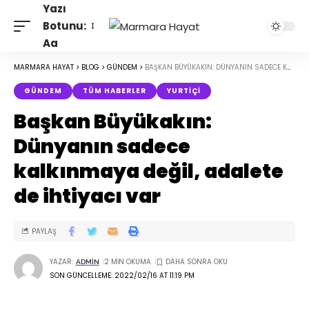
Yazı
Botunu:
Aa
MARMARA HAYAT
>
BLOG
>
GÜNDEM
>
BAŞKAN BÜYÜKAKIN: DÜNYANIN SADECE KALKINMAYA DEĞIL, ADALETE DE IHTIYACI VAR
GÜNDEM
TÜM HABERLER
YURTIÇI
Başkan Büyükakın:
Dünyanın sadece
kalkınmaya değil, adalete
de ihtiyacı var
PAYLAŞ
YAZAR:
2 MIN OKUMA
ADMIN
SON GÜNCELLEME: 2022/02/16 AT 11:19 PM