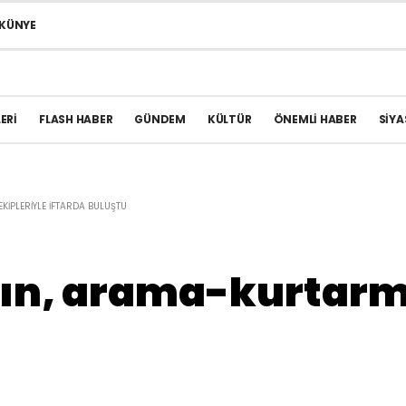
KÜNYE
ERI
FLASH HABER
GÜNDEM
KÜLTÜR
ÖNEMLI HABER
SIYA
IPLERIYLE IFTARDA BULUŞTU
n, arama-kurtarma