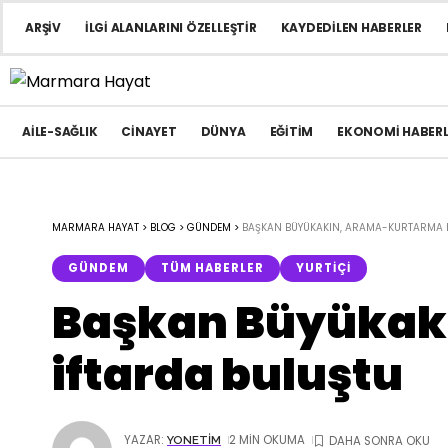
ARŞIV
İLGI ALANLARINI ÖZELLEŞTIR
KAYDEDILEN HABERLER
AILE-SAĞLIK
CINAYET
DÜNYA
EĞITIM
EKONOMI HABERL
MARMARA HAYAT
>
BLOG
>
GÜNDEM
>
BAŞKAN BÜYÜKAKIN, ARAMA-KURTARMA EK
GÜNDEM
TÜM HABERLER
YURTIÇI
Başkan Büyükakı
iftarda buluştu
YAZAR:
2 MIN OKUMA
YONETIM