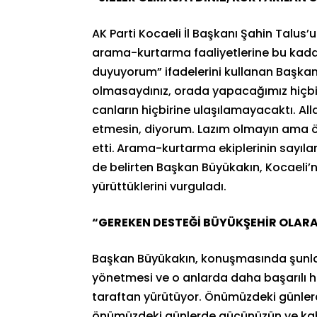
AK Parti Kocaeli İl Başkanı Şahin Talus’
arama-kurtarma faaliyetlerine bu kada
duyuyorum” ifadelerini kullanan Başkan 
olmasaydınız, orada yapacağımız hiçbir
canların hiçbirine ulaşılamayacaktı. Allah
etmesin, diyorum. Lazım olmayın ama öyl
etti.
Arama-kurtarma ekiplerinin sayılar
de belirten Başkan Büyükakın, Kocaeli’n
yürüttüklerini vurguladı.
“GEREKEN DESTEĞİ BÜYÜKŞEHİR OLARA
Başkan Büyükakın, konuşmasında şunlara 
yönetmesi ve o anlarda daha başarılı hi
taraftan yürütüyor. Önümüzdeki günlerd
önümüzdeki günlerde gücünüzün ve kabi