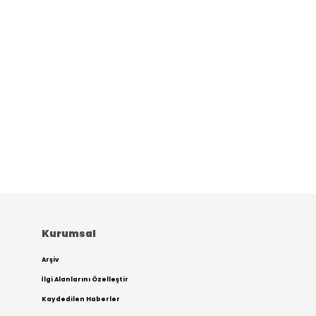
Kurumsal
Arşiv
İlgi Alanlarını Özelleştir
Kaydedilen Haberler