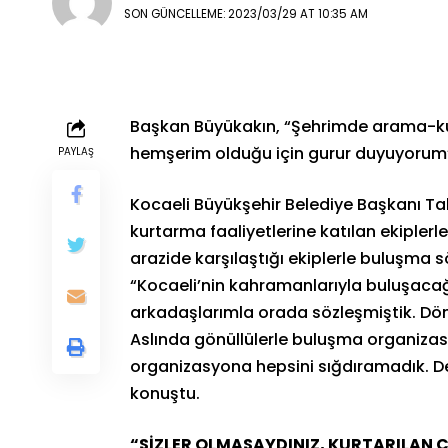
SON GÜNCELLEME: 2023/03/29 AT 10:35 AM
Başkan Büyükakın, “Şehrimde arama-kur
hemşerim olduğu için gurur duyuyorum
PAYLAŞ
Kocaeli Büyükşehir Belediye Başkanı T
kurtarma faaliyetlerine katılan ekipler
arazide karşılaştığı ekiplerle buluşma
“Kocaeli’nin kahramanlarıyla buluşacağ
arkadaşlarımla orada sözleşmiştik. Dön
Aslında gönüllülerle buluşma organizas
organizasyona hepsini sığdıramadık. D
konuştu.
“SİZLER OLMASAYDINIZ, KURTARILAN 