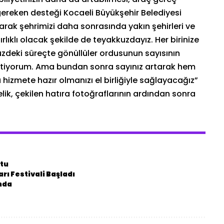
reken desteği Kocaeli Büyükşehir Belediyesi
larak şehrimizi daha sonrasında yakın şehirleri ve
rlıklı olacak şekilde de teyakkuzdayız. Her birinize
zdeki süreçte gönüllüler ordusunun sayısının
 istiyorum. Ama bundan sonra sayınız artarak hem
hizmete hazır olmanızı el birliğiyle sağlayacağız”
lik, çekilen hatıra fotoğraflarının ardından sonra
ştu
rı Festivali Başladı
ında