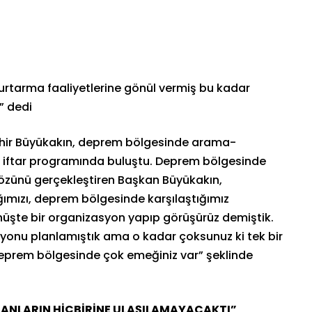
tarma faaliyetlerine gönül vermiş bu kadar
” dedi
ahir Büyükakın, deprem bölgesinde arama-
le iftar programında buluştu. Deprem bölgesinde
 sözünü gerçekleştiren Başkan Büyükakın,
ımızı, deprem bölgesinde karşılaştığımız
üşte bir organizasyon yapıp görüşürüz demiştik.
yonu planlamıştık ama o kadar çoksunuz ki tek bir
eprem bölgesinde çok emeğiniz var” şeklinde
CANLARIN HİÇBİRİNE ULAŞILAMAYACAKTI”