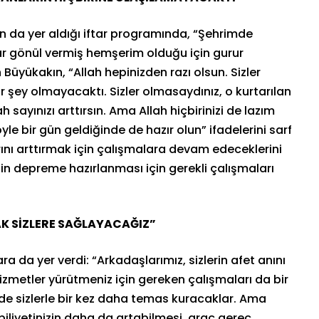
un da yer aldığı iftar programında, “Şehrimde
r gönül vermiş hemşerim olduğu için gurur
Büyükakın, “Allah hepinizden razı olsun. Sizler
 şey olmayacaktı. Sizler olmasaydınız, o kurtarılan
 sayınızı arttırsın. Ama Allah hiçbirinizi de lazım
e bir gün geldiğinde de hazır olun” ifadelerini sarf
ını arttırmak için çalışmalara devam edeceklerini
in depreme hazırlanması için gerekli çalışmaları
K SİZLERE SAĞLAYACAĞIZ”
da yer verdi: “Arkadaşlarımız, sizlerin afet anını
zmetler yürütmeniz için gereken çalışmaları da bir
e sizlerle bir kez daha temas kuracaklar. Ama
liyetinizin daha da artabilmesi, araç gereç