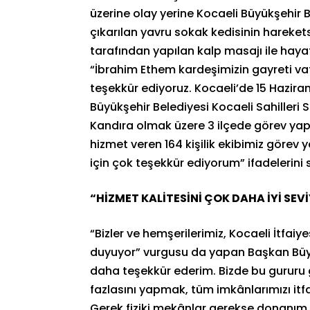
üzerine olay yerine Kocaeli Büyükşehir B
çıkarılan yavru sokak kedisinin harekets
tarafından yapılan kalp masajı ile ha
“İbrahim Ethem kardeşimizin gayreti va
teşekkür ediyoruz. Kocaeli’de 15 Haziran
Büyükşehir Belediyesi Kocaeli Sahilleri
Kandıra olmak üzere 3 ilçede görev ya
hizmet veren 164 kişilik ekibimiz görev
için çok teşekkür ediyorum” ifadelerini s
“HİZMET KALİTESİNİ ÇOK DAHA İYİ SE
“Bizler ve hemşerilerimiz, Kocaeli İtfaiy
duyuyor” vurgusu da yapan Başkan Büyüka
daha teşekkür ederim. Bizde bu gururu
fazlasını yapmak, tüm imkânlarımızı itf
Gerek fiziki mekânlar gerekse donanım a