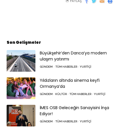
PAYLAŞ
Son Gelişmeler
Büyükşehir’den Darıca’ya modern
ulaşım yatırımı
GÜNDEM
TÜM HABERLER
YURTIÇI
Yıldızların altında sinema keyfi
Ormanya’da
GÜNDEM
KÜLTÜR
TÜM HABERLER
YURTIÇI
İMES OSB Geleceğin Sanayisini İnşa
Ediyor!
GÜNDEM
TÜM HABERLER
YURTIÇI