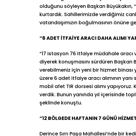
olduğunu söyleyen Başkan Büyükakın, “1
kurtardık. Sahillerimizde verdiğimiz can
vatandaşımızın boğulmasının önüne geçti
“6 ADET İTFAİYE ARACI DAHA ALIMI Y
“17 istasyon 76 itfaiye müdahale aracı v
diyerek konuşmasını sürdüren Başkan Bü
verebilmeniz için yeni bir hizmet binası 
üzere 6 adet itfaiye aracı alımının yanı
mobil afet TIR dorsesi alımı yapıyoruz.
verdik. Bunun yanında yıl içerisinde topl
şeklinde konuştu.
“12 BÖLGEDE HAFTANIN 7 GÜNÜ HİZME
Derince Sırrı Paşa Mahallesi’nde bir kedi