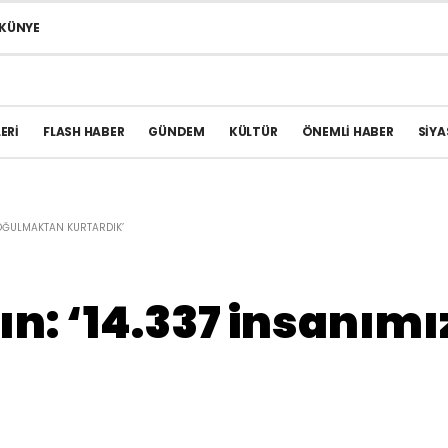
KÜNYE
ERI
FLASH HABER
GÜNDEM
KÜLTÜR
ÖNEMLI HABER
SIYA
 BOĞULMAKTAN KURTARDIK’
n: ‘14.337 insanım