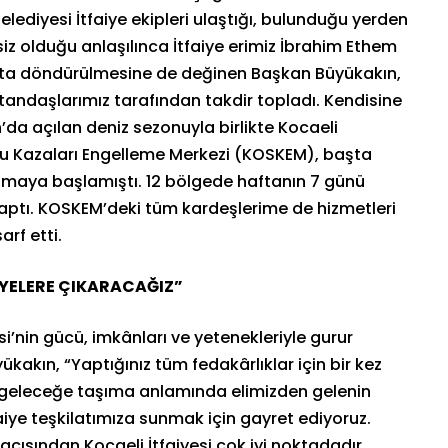
elediyesi İtfaiye ekipleri ulaştığı, bulunduğu yerden
iz olduğu anlaşılınca İtfaiye erimiz İbrahim Ethem
yata döndürülmesine de değinen Başkan Büyükakın,
tandaşlarımız tarafından takdir topladı. Kendisine
’da açılan deniz sezonuyla birlikte Kocaeli
 Su Kazaları Engelleme Merkezi (KOSKEM), başta
pmaya başlamıştı. 12 bölgede haftanın 7 günü
 yaptı. KOSKEM’deki tüm kardeşlerime de hizmetleri
arf etti.
VİYELERE ÇIKARACAĞIZ”
esi’nin gücü, imkânları ve yetenekleriyle gurur
kın, “Yaptığınız tüm fedakârlıklar için bir kez
 geleceğe taşıma anlamında elimizden gelenin
aiye teşkilatımıza sunmak için gayret ediyoruz.
çısından Kocaeli İtfaiyesi çok iyi noktadadır.