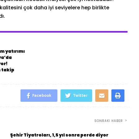
kalitesini çok daha iyi seviyelere hep birlikte
ı.
m yatırımı
ya’da
yor!
 takip
Facebook
Twitter
SONRAKI HABER
Şehir Tiyatroları, 1,5 yıl sonra perde diyor