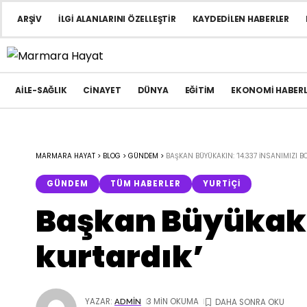
ARŞIV
İLGI ALANLARINI ÖZELLEŞTIR
KAYDEDILEN HABERLER
AILE-SAĞLIK
CINAYET
DÜNYA
EĞITIM
EKONOMI HABERL
MARMARA HAYAT
>
BLOG
>
GÜNDEM
>
BAŞKAN BÜYÜKAKIN: ‘14.337 INSANIMIZI
GÜNDEM
TÜM HABERLER
YURTIÇI
Başkan Büyükakı
kurtardık’
YAZAR:
3 MIN OKUMA
ADMIN