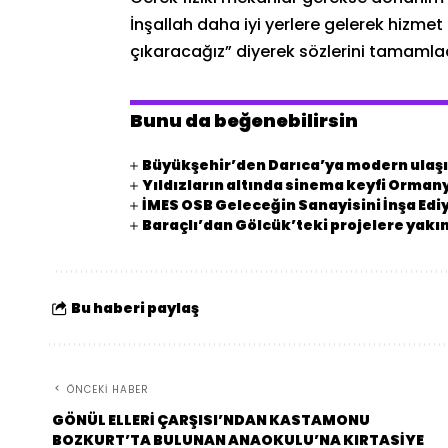
İnşallah daha iyi yerlere gelerek hizmet 
çıkaracağız” diyerek sözlerini tamamlad
Bunu da beğenebilirsin
Büyükşehir’den Darıca’ya modern ulaşı
Yıldızların altında sinema keyfi Orman
İMES OSB Geleceğin Sanayisini İnşa Edi
Baraçlı’dan Gölcük’teki projelere yakın
Bu haberi paylaş
ÖNCEKI HABER
GÖNÜL ELLERİ ÇARŞISI’NDAN KASTAMONU
BOZKURT’TA BULUNAN ANAOKULU’NA KIRTASİYE