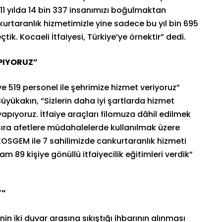
1 yılda 14 bin 337 insanımızı boğulmaktan
kurtaranlık hizmetimizle yine sadece bu yıl bin 695
k. Kocaeli İtfaiyesi, Türkiye’ye örnektir” dedi.
APIYORUZ”
e 519 personel ile şehrimize hizmet veriyoruz”
yükakın, “Sizlerin daha iyi şartlarda hizmet
yapıyoruz. İtfaiye araçları filomuza dâhil edilmek
 sıra afetlere müdahalelerde kullanılmak üzere
 KOSGEM ile 7 sahilimizde cankurtaranlık hizmeti
am 89 kişiye gönüllü itfaiyecilik eğitimleri verdik”
T”
nin iki duvar arasına sıkıştığı ihbarının alınması