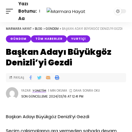
Yazı
Botunu:
Aa
MARMARA HAYAT
>
BLOG
>
GÜNDEM
>
BAŞKAN ADAYI BÜYÜKGÖZ DENIZLI’YI GEZDI
GÜNDEM
TÜM HABERLER
YURTIÇI
Başkan Adayı Büyükgöz
Denizli’yi Gezdi
PAYLAŞ
YAZAR:
1 MIN OKUMA
YONETIM
SON GÜNCELLEME: 2024/03/16 AT 12:41 PM
Başkan Adayı Büyükgöz Denizli’yi Gezdi
Seçim çalışmalarına ara vermeden sahada devam