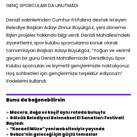
GENÇ SPORCULARI DA UNUTMADI
Denizli sakinlerinden Cumhur ittifakına destek isteyen
Belediye Başkan Adayı Zinnur Büyükgöz, yeni döneme
ilişkin projeler hakkında bilgi verdi. Denizli Mahallesi’ndeki
ziyaretlerini, spor kulübü sporcularına konuk olarak
tamamlayan Başkan Adayı Büyükgöz, “Yoğun ve verimli
geçen bir günü Denizli Mahallemizde Denizliköyü Spor
Kulübü sporcuları ve kıymetli gençlerimizle noktalıyoruz.
Hoş sohbetleri için gençlerimize teşekkür ediyorum”
ifadelerini kullandı.
Bunu da beğenebilirsin
Macera, doğa ve keşif aynı rotada buluştu
Gölcük Belediyesi Geleneksel El Sanatları Festivali
Başladı
“Kocaeli Müze” yeni web sitesiyle yayında
Gebze’nin geleceği için güçlü temaslar