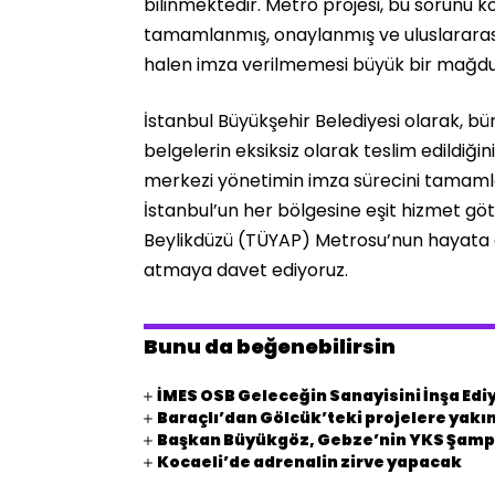
bilinmektedir. Metro projesi, bu sorunu kö
tamamlanmış, onaylanmış ve uluslararas
halen imza verilmemesi büyük bir mağdu
İstanbul Büyükşehir Belediyesi olarak, bü
belgelerin eksiksiz olarak teslim edildiği
merkezi yönetimin imza sürecini tamaml
İstanbul’un her bölgesine eşit hizmet g
Beylikdüzü (TÜYAP) Metrosu’nun hayata geç
atmaya davet ediyoruz.
Bunu da beğenebilirsin
İMES OSB Geleceğin Sanayisini İnşa Edi
Baraçlı’dan Gölcük’teki projelere yakın
Başkan Büyükgöz, Gebze’nin YKS Şampi
Kocaeli’de adrenalin zirve yapacak