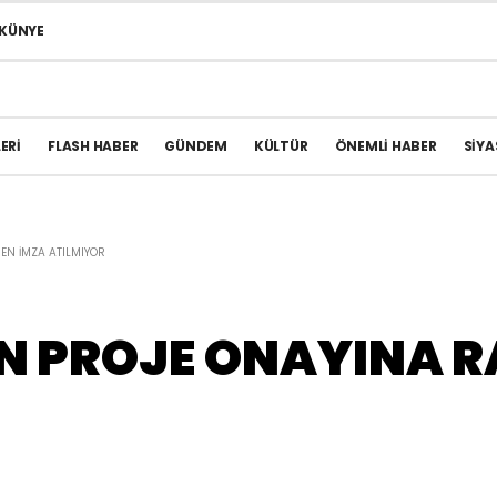
KÜNYE
ERI
FLASH HABER
GÜNDEM
KÜLTÜR
ÖNEMLI HABER
SIYA
EN İMZA ATILMIYOR
İN PROJE ONAYINA 