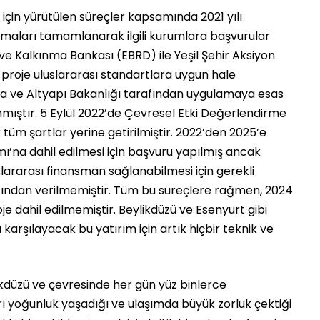
çin yürütülen süreçler kapsamında 2021 yılı
alışmaları tamamlanarak ilgili kurumlara başvurular
ve Kalkınma Bankası (EBRD) ile Yeşil Şehir Aksiyon
roje uluslararası standartlara uygun hale
ma ve Altyapı Bakanlığı tarafından uygulamaya esas
lanmıştır. 5 Eylül 2022’de Çevresel Etki Değerlendirme
tüm şartlar yerine getirilmiştir. 2022’den 2025’e
’na dahil edilmesi için başvuru yapılmış ancak
slararası finansman sağlanabilmesi için gerekli
fından verilmemiştir. Tüm bu süreçlere rağmen, 2024
je dahil edilmemiştir. Beylikdüzü ve Esenyurt gibi
 karşılayacak bu yatırım için artık hiçbir teknik ve
ikdüzü ve çevresinde her gün yüz binlerce
ı yoğunluk yaşadığı ve ulaşımda büyük zorluk çektiği