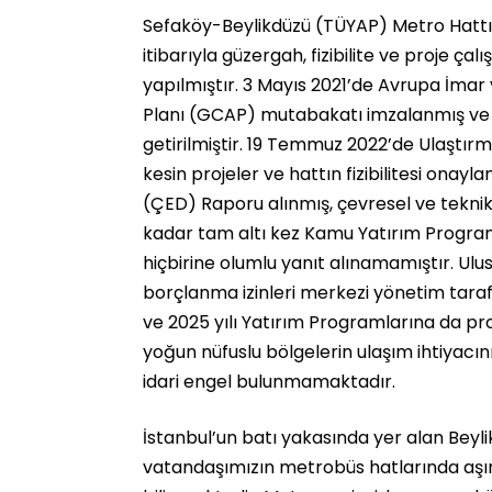
Sefaköy-Beylikdüzü (TÜYAP) Metro Hattı i
itibarıyla güzergah, fizibilite ve proje ç
yapılmıştır. 3 Mayıs 2021’de Avrupa İmar 
Planı (GCAP) mutabakatı imzalanmış ve p
getirilmiştir. 19 Temmuz 2022’de Ulaştır
kesin projeler ve hattın fizibilitesi onay
(ÇED) Raporu alınmış, çevresel ve teknik 
kadar tam altı kez Kamu Yatırım Programı
hiçbirine olumlu yanıt alınamamıştır. Ulu
borçlanma izinleri merkezi yönetim tara
ve 2025 yılı Yatırım Programlarına da pro
yoğun nüfuslu bölgelerin ulaşım ihtiyacını
idari engel bulunmamaktadır.
İstanbul’un batı yakasında yer alan Beyl
vatandaşımızın metrobüs hatlarında aşır