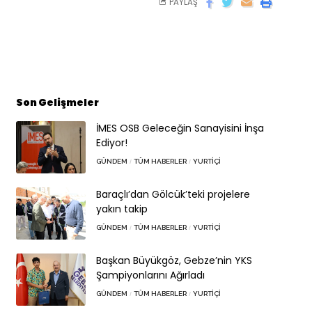
PAYLAŞ
Son Gelişmeler
İMES OSB Geleceğin Sanayisini İnşa
Ediyor!
GÜNDEM
TÜM HABERLER
YURTIÇI
Baraçlı’dan Gölcük’teki projelere
yakın takip
GÜNDEM
TÜM HABERLER
YURTIÇI
Başkan Büyükgöz, Gebze’nin YKS
Şampiyonlarını Ağırladı
GÜNDEM
TÜM HABERLER
YURTIÇI