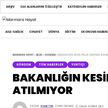
ARŞIV
İLGI ALANLARINI ÖZELLEŞTIR
KAYDEDILEN HABERLER
AILE-SAĞLIK
CINAYET
DÜNYA
EĞITIM
EKONOMI HABERL
MARMARA HAYAT
>
BLOG
>
GÜNDEM
>
BAKANLIĞIN KESİN PROJE ONAYINA RAĞM
GÜNDEM
TÜM HABERLER
YURTIÇI
BAKANLIĞIN KES
ATILMIYOR
YAZAR:
3 MIN OKUMA
YONETIM