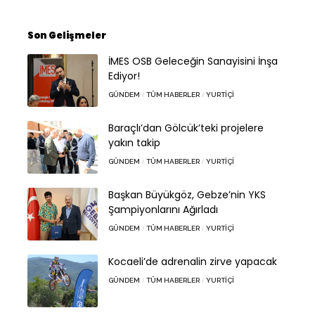
Son Gelişmeler
İMES OSB Geleceğin Sanayisini İnşa
Ediyor!
GÜNDEM
TÜM HABERLER
YURTIÇI
Baraçlı’dan Gölcük’teki projelere
yakın takip
GÜNDEM
TÜM HABERLER
YURTIÇI
Başkan Büyükgöz, Gebze’nin YKS
Şampiyonlarını Ağırladı
GÜNDEM
TÜM HABERLER
YURTIÇI
Kocaeli’de adrenalin zirve yapacak
GÜNDEM
TÜM HABERLER
YURTIÇI