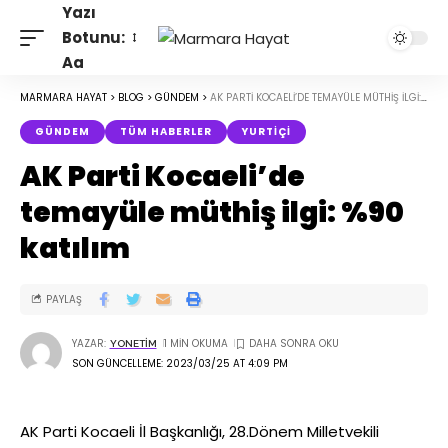
Yazı
Botunu:
Aa
MARMARA HAYAT
>
BLOG
>
GÜNDEM
>
AK PARTI KOCAELI’DE TEMAYÜLE MÜTHIŞ ILGI: %90 KATILIM
GÜNDEM
TÜM HABERLER
YURTIÇI
AK Parti Kocaeli’de
temayüle müthiş ilgi: %90
katılım
PAYLAŞ
YAZAR:
1 MIN OKUMA
YONETIM
SON GÜNCELLEME: 2023/03/25 AT 4:09 PM
AK Parti Kocaeli İl Başkanlığı, 28.Dönem Milletvekili