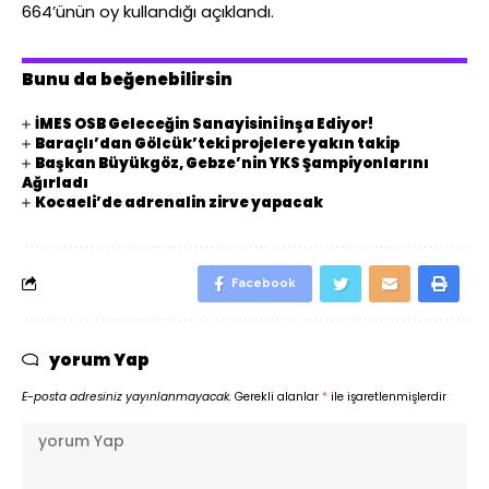
664’ünün oy kullandığı açıklandı.
Bunu da beğenebilirsin
İMES OSB Geleceğin Sanayisini İnşa Ediyor!
Baraçlı’dan Gölcük’teki projelere yakın takip
Başkan Büyükgöz, Gebze’nin YKS Şampiyonlarını
Ağırladı
Kocaeli’de adrenalin zirve yapacak
Facebook
yorum Yap
E-posta adresiniz yayınlanmayacak.
Gerekli alanlar
*
ile işaretlenmişlerdir