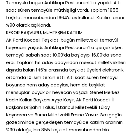
Temayülü bugün Antikkapı Restaurant’ta yapıldı. Altı
saat süren temayüle müthiş ilgi vardı. Toplam 1855
teşkilat mensubundan 1664’ü oy kullandı. Katılım oranı
%90 olarak açıklandı.
REKOR BAŞVURU, MUHTEŞEM KATILIM
AK Parti Kocaeli Teşkilatı bugün milletvekili temayül
heyecanı yaşadı. Antikkapı Restauran’ta gerçekleşen
temayül sabah saat 10.00’da başlayıp, 16.00’da sona
erdi. Toplam 151 aday adayından mevcut milletvekilleri
dışında kalan 146’sı arasında teşkilat üyeleri elektronik
ortamda 10 isim tercih etti. Altı saat süren temayül
boyunca hem aday adayları, hem de teşkilat
mensupları büyük bir heyecan yaşadı. Genel Merkez
Kadın Kolları Başkanı Ayşe Keşir, AK Parti Kocaeli İl
Başkanı Dr.Şahin Talus, İstanbul Milletvekili Tülay
Kaynarca ve Bursa Milletvekili Emine Yavuz Gözgeç’in
gözetiminde gerçekleşen temayülde katılım oranının
%90 olduğu, bin 855 teşkilat mensubundan bin